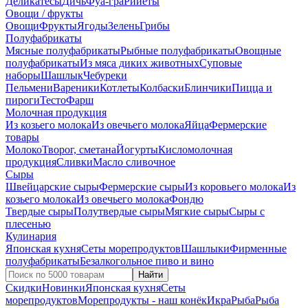
Деликатесы
Дичь
Фуа-гра
Рийеты
Овощи / фрукты
Овощи
Фрукты
Ягоды
Зелень
Грибы
Полуфабрикаты
Мясные полуфабрикаты
Рыбные полуфабрикаты
Овощные
полуфабрикаты
Из мяса диких животных
Суповые
наборы
Шашлык
Чебуреки
Пельмени
Вареники
Котлеты
Колбаски
Блинчики
Пицца и
пироги
Тесто
Фарш
Молочная продукция
Из козьего молока
Из овечьего молока
Яйца
Фермерские
товары
Молоко
Творог, сметана
Йогурты
Кисломолочная
продукция
Сливки
Масло сливочное
Сыры
Швейцарские сыры
Фермерские сыры
Из коровьего молока
Из
козьего молока
Из овечьего молока
Фондю
Твердые сыры
Полутвердые сыры
Мягкие сыры
Сыры c
плесенью
Кулинария
Японская кухня
Сеты морепродуктов
Шашлыки
Фирменные
полуфабрикаты
Безалкогольное пиво и вино
Найти
Скидки
Новинки
Японская кухня
Сеты
морепродуктов
Морепродукты - наш конёк
Икра
Рыба
Рыба