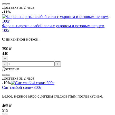
Доставка за 2 часа
-11%
Форель нарезка слабой соли с укропом и розовым перцем,
100г
С пикантной ноткой.
390 ₽
440
+
-
+
Доставим
Доставка за 2 часа
-10%
Сиг слабой соли~300г
Белое, нежное мясо с легким сладковатым послевкусием.
465 ₽
515