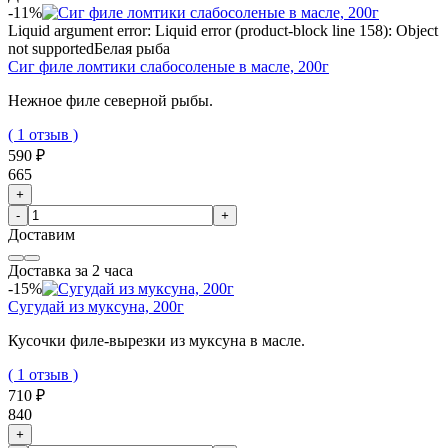
-11%
Liquid argument error: Liquid error (product-block line 158): Object
not supported
Белая рыба
Сиг филе ломтики слабосоленые в масле, 200г
Нежное филе северной рыбы.
( 1 отзыв )
590 ₽
665
+
-
+
Доставим
Доставка за 2 часа
-15%
Сугудай из муксуна, 200г
Кусочки филе-вырезки из муксуна в масле.
( 1 отзыв )
710 ₽
840
+