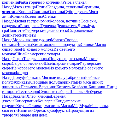
копчения
Рыба горячего копчения
Рыба вяленая
Назад
Мясо / птица
Птица
Говядина, телятина
Баранина,
ягнятина
Кролик
Свинина
Оленина
Субпродукты
Мясо
дичи
Конина
Козлятина
Стейки
Назад
Мясная гастрономия
Колбаса, ветчина
Сосиски,
сардельки
Бекон, сало
Тушенка
Деликатесы
Дичь
Фуа-
гра
Паштеты
Фермерские деликатесы
Сыровяленые
деликатесы
Рийеты
Назад
Молочная продукция
Молоко
Творог,
сметана
Йогурты
Кисломолочная продукция
Сливки
Масло
сливочное
Из козьего молока
Из овечьего
молока
Яйца
Фермерские товары
Назад
Сыры
Твердые сыры
Полутвердые сыры
Мягкие
сыры
Сыры c плесенью
Швейцарские сыры
Фермерские
сыры
Из коровьего молока
Из козьего молока
Из овечьего
молока
Фондю
Назад
Полуфабрикаты
Мясные полуфабрикаты
Рыбные
полуфабрикаты
Овощные полуфабрикаты
Из мяса диких
животных
Пельмени
Вареники
Котлеты
Колбаски
Блинчики
Пицц
и пироги
Тесто
Фарш
Суповые наборы
Шашлык
Чебуреки
Назад
Бакалея
Хлеб, хлебцы
Варенья,
джемы
Консервация
Консервы
Кондитерские
изделия
Крупы
Оливки, маслины
Масла
Мёд
Мука
Макароны,
спагетти
Напитки
Орехи, сухофрукты
Продукция из
трюфеля
Товары для дома