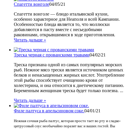
Спагетти вонголе
04/05/21
Спагетти вонголе — блюдо итальянской кухни,
особенно характерное для Неаполя и всей Кампании.
Особенностью блюда является то, что моллюски
добавляются в пасту вместе с несьедобными
раковинами, открывшимися в ходе приготовления.
Читать дальше »
Треска черная с прованскими травами
04/02/21
Треска признана одной из самых популярных морских
рыб. Нежное мясо трески является источником ценных
белков и ненасыщенных жирных кислот. Употребление
этой рыбы способствует очищению крови от
холестерина, и она относится к диетическому питанию.
Беременным женщинам треска будет только полезна. ...
Читать дальше »
Филе палтуса в апельсиновом соке.
04/01/21
Нежная сочная рыба палтус, которая просто тает во рту и сладко-
цитрусовый соус необычайно поразит вас и ваших гостей. Вы