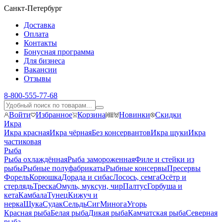
Санкт-Петербург
Доставка
Оплата
Контакты
Бонусная программа
Для бизнеса
Вакансии
Отзывы
8-800-555-77-68
Войти
Избранное
Корзина
Новинки
Скидки
Икра
Икра красная
Икра чёрная
Без консервантов
Икра щуки
Икра
частиковая
Рыба
Рыба охлаждённая
Рыба замороженная
Филе и стейки из
рыбы
Рыбные полуфабрикаты
Рыбные консервы
Пресервы
Форель
Корюшка
Дорада и сибас
Лосось, семга
Осётр и
стерлядь
Треска
Омуль, муксун, чир
Палтус
Горбуша и
кета
Камбала
Тунец
Кижуч и
нерка
Щука
Судак
Сельдь
Сиг
Минога
Угорь
Красная рыба
Белая рыба
Дикая рыба
Камчатская рыба
Северная
рыба