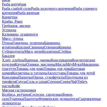
Рыба копчёная
Рыба слабой соли
Рыба холодного копчения
Рыба горячего
копчения
Рыба вяленая
Креветки
Крабы, Раки
Гребешок, мидии
Устрицы
Кальмары, осьминоги
Мясо / птица
Птица
Говядина, телятина
Баранина,
ягнятина
Кролик
Свинина
Оленина
Конина
Субпродукты
Мясо дичи
Козлятина
Стейки
Бакалея
Хлеб, хлебцы
Варенья, джемы
Консервация
Кондитерские
изделия
Крупы
Оливки, маслины
Масла
Мёд
Мука
Макароны,
спагетти
Товары для дома
Товары для дома
Бытовая
химия
Косметика и гигиена
Аксессуары
Товары для детей
Консервы
Напитки
Орехи, сухофрукты
Продукция из
трюфеля
Соусы
Соль и сахар
Специи
Снеки
Чай
Урбеч,
пасты
Кофе
Мясная гастрономия
Колбаса, ветчина
Сосиски, сардельки
Бекон,
сало
Тушенка
Паштеты
Фермерские деликатесы
Сыровяленые
деликатесы