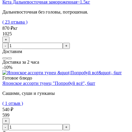
Кета Дальневосточная замороженная~1.5кг
Дальневосточная без головы, потрошеная.
( 23 отзыва )
870 ₽
кг
1025
+
-
+
Доставим
Доставка за 2 часа
-10%
Готовое блюдо
Японское ассорти тунец "Попробуй всё", 6шт
Сашими, суши и гунканы
( 1 отзыв )
540 ₽
599
+
-
+