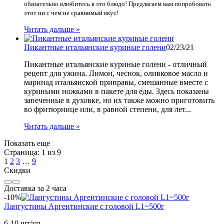
обязательно влюбитесь в это блюдо! Предлагаем вам попробовать
этот ни с чем не сравнимый вкус!
Читать дальше »
Пикантные итальянские куриные голени
02/23/21
Пикантные итальянские куриные голени - отличный
рецепт для ужина. Лимон, чеснок, оливковое масло и
маринад итальянской приправы, смешанные вместе с
куриными ножками в пакете для еды. Здесь показаны
запеченные в духовке, но их также можно приготовить
во фритюрнице или, в равной степени, для лет...
Читать дальше »
Показать еще
Страница:
1
из 9
1
2
3
…
9
Скидки
Доставка за 2 часа
-10%
Лангустины Аргентинские с головой L1~500г
6-10 шт/уп.