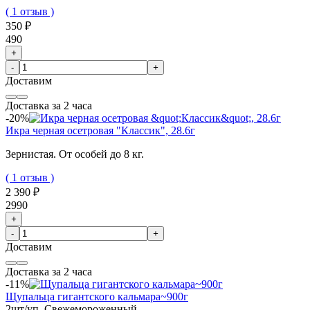
( 1 отзыв )
350 ₽
490
+
-
+
Доставим
Доставка за 2 часа
-20%
Икра черная осетровая "Классик", 28.6г
Зернистая. От особей до 8 кг.
( 1 отзыв )
2 390 ₽
2990
+
-
+
Доставим
Доставка за 2 часа
-11%
Щупальца гигантского кальмара~900г
2шт/уп. Свежемороженный