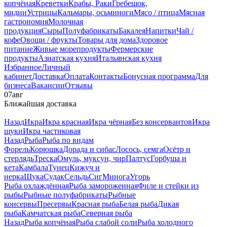
копчёная
Креветки
Крабы, Раки
Гребешок,
мидии
Устрицы
Кальмары, осьминоги
Мясо / птица
Мясная
гастрономия
Молочная
продукция
Сыры
Полуфабрикаты
Бакалея
Напитки
Чай /
кофе
Овощи / фрукты
Товары для дома
Здоровое
питание
Живые морепродукты
Фермерские
продукты
Азиатская кухня
Итальянская кухня
Избранное
Личный
кабинет
Доставка
Оплата
Контакты
Бонусная программа
Для
бизнеса
Вакансии
Отзывы
07
авг
Ближайшая доставка
Назад
Икра
Икра красная
Икра чёрная
Без консервантов
Икра
щуки
Икра частиковая
Назад
Рыба
Рыба по видам
Форель
Корюшка
Дорада и сибас
Лосось, семга
Осётр и
стерлядь
Треска
Омуль, муксун, чир
Палтус
Горбуша и
кета
Камбала
Тунец
Кижуч и
нерка
Щука
Судак
Сельдь
Сиг
Минога
Угорь
Рыба охлаждённая
Рыба замороженная
Филе и стейки из
рыбы
Рыбные полуфабрикаты
Рыбные
консервы
Пресервы
Красная рыба
Белая рыба
Дикая
рыба
Камчатская рыба
Северная рыба
Назад
Рыба копчёная
Рыба слабой соли
Рыба холодного