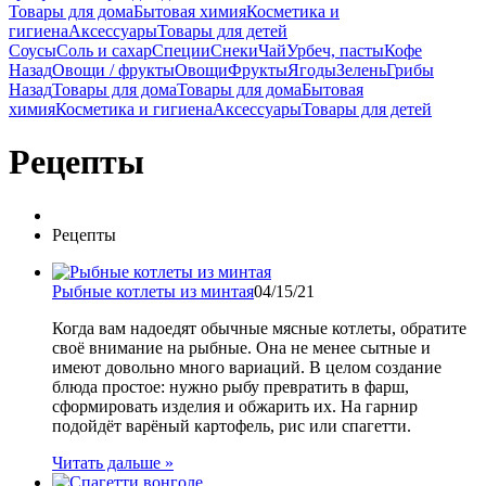
Товары для дома
Бытовая химия
Косметика и
гигиена
Аксессуары
Товары для детей
Соусы
Соль и сахар
Специи
Снеки
Чай
Урбеч, пасты
Кофе
Назад
Овощи / фрукты
Овощи
Фрукты
Ягоды
Зелень
Грибы
Назад
Товары для дома
Товары для дома
Бытовая
химия
Косметика и гигиена
Аксессуары
Товары для детей
Рецепты
Рецепты
Рыбные котлеты из минтая
04/15/21
Когда вам надоедят обычные мясные котлеты, обратите
своё внимание на рыбные. Она не менее сытные и
имеют довольно много вариаций. В целом создание
блюда простое: нужно рыбу превратить в фарш,
сформировать изделия и обжарить их. На гарнир
подойдёт варёный картофель, рис или спагетти.
Читать дальше »