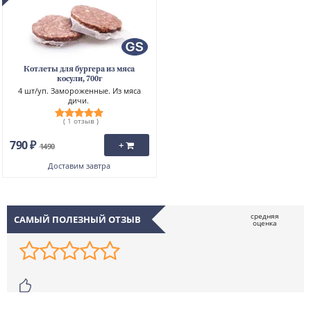
Скрыть
Котлеты для бургера из мяса
косули, 700г
4 шт/уп. Замороженные. Из мяса
дичи.
( 1 отзыв )
790 ₽
+
1490
Доставим
завтра
САМЫЙ ПОЛЕЗНЫЙ ОТЗЫВ