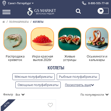
Санкт-Петербург
8-800-555-77-68
ПОЛУФАБРИКАТЫ
КОТЛЕТЫ
Распродажа
Икра красная
Живые
Осьминоги и
креветок
вылов 2026г
устрицы
кальмары
КОТЛЕТЫ
Мясные полуфабрикаты
Рыбные полуфабрикаты
Овощные полуфабрикаты
Посмотреть еще
Из мяса диких животных
Пельмени
Вареники
Фильтр
Все
По популярности
Котлеты
Колбаски
Блинчики
Пицца и пироги
-47%
Тесто
Фарш
Суповые наборы
Шашлык
Чебуреки