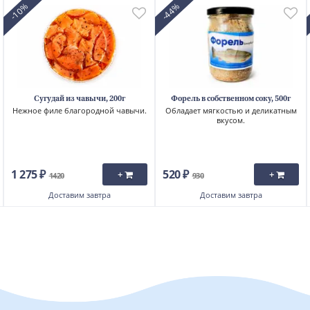
-10%
-44%
Сугудай из чавычи, 200г
Форель в собственном соку, 500г
Нежное филе благородной чавычи.
Обладает мягкостью и деликатным
вкусом.
1 275 ₽
520 ₽
+
+
1420
930
Доставим
завтра
Доставим
завтра