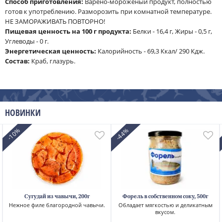
Способ приготовления:
Варёно-мороженый продукт, полностью
готов к употреблению. Разморозить при комнатной температуре.
НЕ ЗАМОРАЖИВАТЬ ПОВТОРНО!
Пищевая ценность на 100 г продукта:
Белки - 16,4 г, Жиры - 0,5 г,
Углеводы - 0 г.
Энергетическая ценность:
Калорийность - 69,3 Ккал/ 290 Кдж.
Cостав:
Краб, глазурь.
НОВИНКИ
-10%
-44%
Сугудай из чавычи, 200г
Форель в собственном соку, 500г
Нежное филе благородной чавычи.
Обладает мягкостью и деликатным
вкусом.