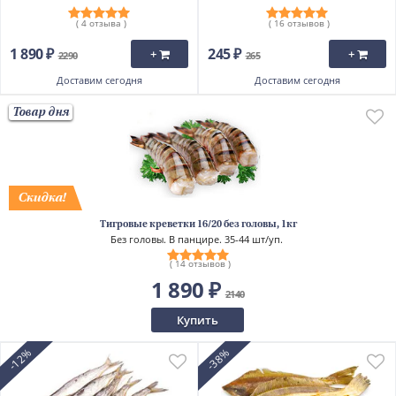
( 4 отзыва )
( 16 отзывов )
1 890 ₽
245 ₽
+
+
2290
265
Доставим
сегодня
Доставим
сегодня
Товар дня
Тигровые креветки 16/20 без головы, 1кг
Без головы. В панцире. 35-44 шт/уп.
( 14 отзывов )
1 890 ₽
2140
Купить
-12%
-38%