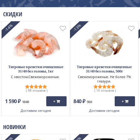
СКИДКИ
-14%
-13%
Тигровые креветки очищенные
Тигровые креветки очищенные
31/40 без головы, 1кг
31/40 без головы, 500г
С хвостом.Свежемороженые.
Свежемороженые. Не более 7%
глазури.
( 98 отзывов )
( 10 отзывов )
1 590 ₽
840 ₽
+
+
1840
960
Доставим
сегодня
Доставим
сегодня
НОВИНКИ