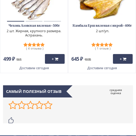
Чехонь Азовская вяленая~500г
Камбала Ерш вяленая с икрой~400г
2 шт. Жирная, крупного размера.
2 шт/уп.
Астрахань.
( 4 отзыва )
( 1 отзыв )
499 ₽
645 ₽
+
+
565
1035
Доставим
сегодня
Доставим
сегодня
САМЫЙ ПОЛЕЗНЫЙ ОТЗЫВ