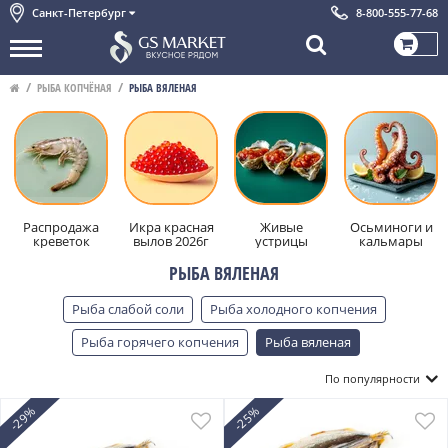
Санкт-Петербург
8-800-555-77-68
РЫБА КОПЧЁНАЯ
РЫБА ВЯЛЕНАЯ
Распродажа
Икра красная
Живые
Осьминоги и
креветок
вылов 2026г
устрицы
кальмары
РЫБА ВЯЛЕНАЯ
Рыба слабой соли
Рыба холодного копчения
Рыба горячего копчения
Рыба вяленая
Посмотрет
Скрыть
По популярности
-29%
-25%