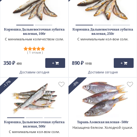
Корюшка Дальневосточная зубатка
Корюшка Дальневосточная зубатка
вяленая, 100г
вяленая, 250г
С минимальным количеством соли.
С минимальным кол-вом соли.
( 1 отзыв )
350 ₽
890 ₽
+
+
490
1190
Доставим
сегодня
Доставим
сегодня
-17%
-8%
Корюшка Дальневосточная зубатка
Тарань Азовская вяленая~500г
вяленая, 500г
Насыщена белком. Холодной сушки.
С минимальным кол-вом соли.