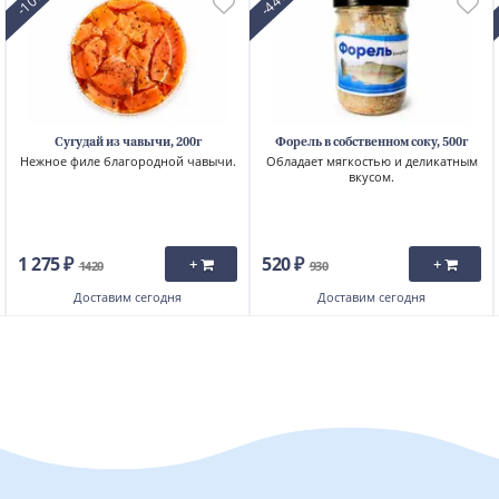
-10%
-44%
Сугудай из чавычи, 200г
Форель в собственном соку, 500г
Нежное филе благородной чавычи.
Обладает мягкостью и деликатным
вкусом.
1 275 ₽
520 ₽
+
+
1420
930
Доставим
сегодня
Доставим
сегодня