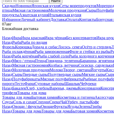
Найти
Скидки
Новинки
Японская кухня
Сеты морепродуктов
Морепрод
птица
Мясная гастрономия
Молочная продукция
Сыры
Полуфабр
продукты
Азиатская кухня
Итальянская кухня
Избранное
Личный кабинет
Доставка
Оплата
Контакты
Бонусная
07
авг
Ближайшая доставка
Назад
Икра
Икра красная
Икра чёрная
Без консервантов
Икра щук
Назад
Рыба
Рыба по видам
Форель
Корюшка
Дорада и сибас
Лосось, семга
Осётр и стерлядь
Т
Рыба охлаждённая
Рыба замороженная
Филе и стейки из рыбы
Р
Назад
Рыба копчёная
Рыба слабой соли
Рыба холодного копчени
Назад
Мясо / птица
Птица
Говядина, телятина
Баранина, ягнятин
Назад
Мясная гастрономия
Колбаса, ветчина
Сосиски, сардельки
Назад
Молочная продукция
Молоко
Творог, сметана
Йогурты
Кис
Назад
Сыры
Твердые сыры
Полутвердые сыры
Мягкие сыры
Сыры
Назад
Полуфабрикаты
Мясные полуфабрикаты
Рыбные полуфаб
пироги
Тесто
Фарш
Суповые наборы
Шашлык
Чебуреки
Назад
Бакалея
Хлеб, хлебцы
Варенья, джемы
Консервация
Консер
трюфеля
Товары для дома
Товары для дома
Бытовая химия
Косметика и гигиена
Аксессуар
Соусы
Соль и сахар
Специи
Снеки
Чай
Урбеч, пасты
Кофе
Назад
Овощи / фрукты
Овощи
Фрукты
Ягоды
Зелень
Грибы
Назад
Товары для дома
Товары для дома
Бытовая химия
Косметик