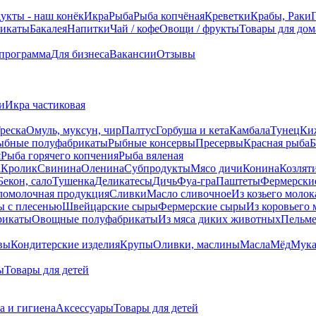
укты - наш конёк
Икра
Рыба
Рыба копчёная
Креветки
Крабы, Раки
икаты
Бакалея
Напитки
Чай / кофе
Овощи / фрукты
Товары для дом
 программа
Для бизнеса
Вакансии
Отзывы
и
Икра частиковая
реска
Омуль, муксун, чир
Палтус
Горбуша и кета
Камбала
Тунец
Ки
ыбные полуфабрикаты
Рыбные консервы
Пресервы
Красная рыба
Б
я
Рыба горячего копчения
Рыба вяленая
а
Кролик
Свинина
Оленина
Субпродукты
Мясо дичи
Конина
Козлят
Бекон, сало
Тушенка
Деликатесы
Дичь
Фуа-гра
Паштеты
Фермерски
ломолочная продукция
Сливки
Масло сливочное
Из козьего молок
 c плесенью
Швейцарские сыры
Фермерские сыры
Из коровьего 
рикаты
Овощные полуфабрикаты
Из мяса диких животных
Пельм
вы
Кондитерские изделия
Крупы
Оливки, маслины
Масла
Мёд
Мук
ы
Товары для детей
а и гигиена
Аксессуары
Товары для детей