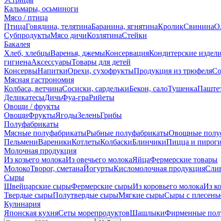
Кальмары, осьминоги
Мясо / птица
Птица
Говядина, телятина
Баранина, ягнятина
Кролик
Свинина
О
Субпродукты
Мясо дичи
Козлятина
Стейки
Бакалея
Хлеб, хлебцы
Варенья, джемы
Консервация
Кондитерские издел
гигиена
Аксессуары
Товары для детей
Консервы
Напитки
Орехи, сухофрукты
Продукция из трюфеля
Со
Мясная гастрономия
Колбаса, ветчина
Сосиски, сардельки
Бекон, сало
Тушенка
Паште
Деликатесы
Дичь
Фуа-гра
Рийеты
Овощи / фрукты
Овощи
Фрукты
Ягоды
Зелень
Грибы
Полуфабрикаты
Мясные полуфабрикаты
Рыбные полуфабрикаты
Овощные полу
Пельмени
Вареники
Котлеты
Колбаски
Блинчики
Пицца и пирог
Молочная продукция
Из козьего молока
Из овечьего молока
Яйца
Фермерские товары
Молоко
Творог, сметана
Йогурты
Кисломолочная продукция
Сли
Сыры
Швейцарские сыры
Фермерские сыры
Из коровьего молока
Из к
Твердые сыры
Полутвердые сыры
Мягкие сыры
Сыры c плесень
Кулинария
Японская кухня
Сеты морепродуктов
Шашлыки
Фирменные пол