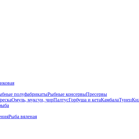
тиковая
ыбные полуфабрикаты
Рыбные консервы
Пресервы
реска
Омуль, муксун, чир
Палтус
Горбуша и кета
Камбала
Тунец
Ки
рыба
ения
Рыба вяленая