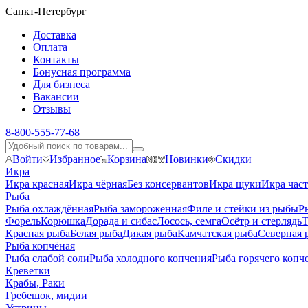
Санкт-Петербург
Доставка
Оплата
Контакты
Бонусная программа
Для бизнеса
Вакансии
Отзывы
8-800-555-77-68
Войти
Избранное
Корзина
Новинки
Скидки
Икра
Икра красная
Икра чёрная
Без консервантов
Икра щуки
Икра час
Рыба
Рыба охлаждённая
Рыба замороженная
Филе и стейки из рыбы
Р
Форель
Корюшка
Дорада и сибас
Лосось, семга
Осётр и стерлядь
Т
Красная рыба
Белая рыба
Дикая рыба
Камчатская рыба
Северная 
Рыба копчёная
Рыба слабой соли
Рыба холодного копчения
Рыба горячего копч
Креветки
Крабы, Раки
Гребешок, мидии
Устрицы