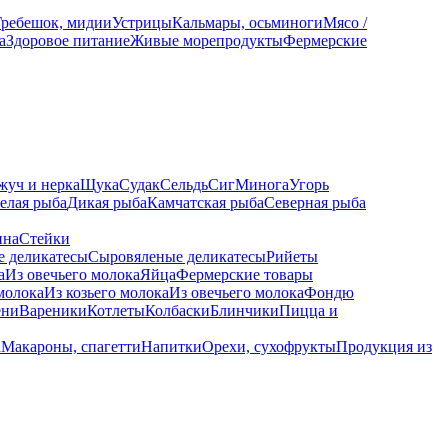
Гребешок, мидии
Устрицы
Кальмары, осьминоги
Мясо /
а
Здоровое питание
Живые морепродукты
Фермерские
жуч и нерка
Щука
Судак
Сельдь
Сиг
Минога
Угорь
елая рыба
Дикая рыба
Камчатская рыба
Северная рыба
ина
Стейки
е деликатесы
Сыровяленые деликатесы
Рийеты
а
Из овечьего молока
Яйца
Фермерские товары
молока
Из козьего молока
Из овечьего молока
Фондю
ени
Вареники
Котлеты
Колбаски
Блинчики
Пицца и
а
Макароны, спагетти
Напитки
Орехи, сухофрукты
Продукция из