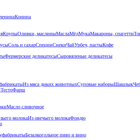
ленина
Конина
ия
Крупы
Оливки, маслины
Масла
Мёд
Мука
Макароны, спагетти
То
усы
Соль и сахар
Специи
Снеки
Чай
Урбеч, пасты
Кофе
ты
Фермерские деликатесы
Сыровяленые деликатесы
фабрикаты
Из мяса диких животных
Суповые наборы
Шашлык
Че
и
Тесто
Фарш
вки
Масло сливочное
озьего молока
Из овечьего молока
Фондю
ю
уфабрикаты
Безалкогольное пиво и вино