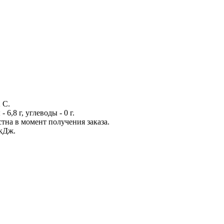
 С.
- 6,8 г, углеводы - 0 г.
стна в момент получения заказа.
 кДж.