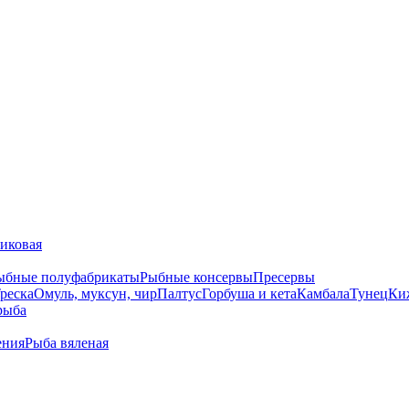
тиковая
ыбные полуфабрикаты
Рыбные консервы
Пресервы
реска
Омуль, муксун, чир
Палтус
Горбуша и кета
Камбала
Тунец
Ки
рыба
ения
Рыба вяленая