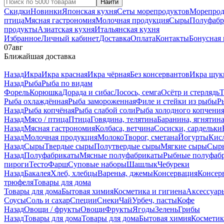
Найти
Скидки
Новинки
Японская кухня
Сеты морепродуктов
Морепрод
птица
Мясная гастрономия
Молочная продукция
Сыры
Полуфабр
продукты
Азиатская кухня
Итальянская кухня
Избранное
Личный кабинет
Доставка
Оплата
Контакты
Бонусная
07
авг
Ближайшая доставка
Назад
Икра
Икра красная
Икра чёрная
Без консервантов
Икра щук
Назад
Рыба
Рыба по видам
Форель
Корюшка
Дорада и сибас
Лосось, семга
Осётр и стерлядь
Т
Рыба охлаждённая
Рыба замороженная
Филе и стейки из рыбы
Р
Назад
Рыба копчёная
Рыба слабой соли
Рыба холодного копчени
Назад
Мясо / птица
Птица
Говядина, телятина
Баранина, ягнятин
Назад
Мясная гастрономия
Колбаса, ветчина
Сосиски, сардельки
Назад
Молочная продукция
Молоко
Творог, сметана
Йогурты
Кис
Назад
Сыры
Твердые сыры
Полутвердые сыры
Мягкие сыры
Сыры
Назад
Полуфабрикаты
Мясные полуфабрикаты
Рыбные полуфаб
пироги
Тесто
Фарш
Суповые наборы
Шашлык
Чебуреки
Назад
Бакалея
Хлеб, хлебцы
Варенья, джемы
Консервация
Консер
трюфеля
Товары для дома
Товары для дома
Бытовая химия
Косметика и гигиена
Аксессуар
Соусы
Соль и сахар
Специи
Снеки
Чай
Урбеч, пасты
Кофе
Назад
Овощи / фрукты
Овощи
Фрукты
Ягоды
Зелень
Грибы
Назад
Товары для дома
Товары для дома
Бытовая химия
Косметик