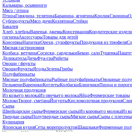
Кальмары, осьминоги
Мясо / птица
Птица
Говядина, телятина
Баранина, ягнятина
Кролик
Свинина
О
Субпродукты
Мясо дичи
Козлятина
Стейки
Бакалея
Хлеб, хлебцы
Варенья, джемы
Консервация
Кондитерские издел
гигиена
Аксессуары
Товары для детей
Консервы
Напитки
Орехи, сухофрукты
Продукция из трюфеля
Со
Мясная гастрономия
Колбаса, ветчина
Сосиски, сардельки
Бекон, сало
Тушенка
Паште
Деликатесы
Дичь
Фуа-гра
Рийеты
Овощи / фрукты
Овощи
Фрукты
Ягоды
Зелень
Грибы
Полуфабрикаты
Мясные полуфабрикаты
Рыбные полуфабрикаты
Овощные полу
Пельмени
Вареники
Котлеты
Колбаски
Блинчики
Пицца и пирог
Молочная продукция
Из козьего молока
Из овечьего молока
Яйца
Фермерские товары
Молоко
Творог, сметана
Йогурты
Кисломолочная продукция
Сли
Сыры
Швейцарские сыры
Фермерские сыры
Из коровьего молока
Из к
Твердые сыры
Полутвердые сыры
Мягкие сыры
Сыры c плесень
Кулинария
Японская кухня
Сеты морепродуктов
Шашлыки
Фирменные пол