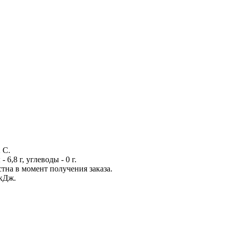
 С.
- 6,8 г, углеводы - 0 г.
стна в момент получения заказа.
 кДж.