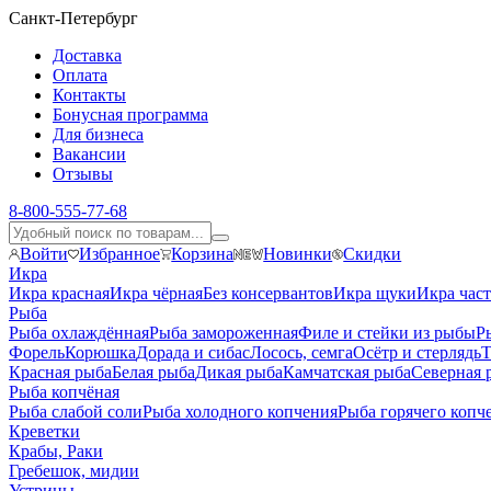
Санкт-Петербург
Доставка
Оплата
Контакты
Бонусная программа
Для бизнеса
Вакансии
Отзывы
8-800-555-77-68
Войти
Избранное
Корзина
Новинки
Скидки
Икра
Икра красная
Икра чёрная
Без консервантов
Икра щуки
Икра час
Рыба
Рыба охлаждённая
Рыба замороженная
Филе и стейки из рыбы
Р
Форель
Корюшка
Дорада и сибас
Лосось, семга
Осётр и стерлядь
Т
Красная рыба
Белая рыба
Дикая рыба
Камчатская рыба
Северная 
Рыба копчёная
Рыба слабой соли
Рыба холодного копчения
Рыба горячего копч
Креветки
Крабы, Раки
Гребешок, мидии
Устрицы