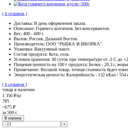
( 6 отзывов )
Доставка:
В день оформления заказа.
Описание:
Горячего копчения. Без консервантов.
Вес:
400 - 600 г.
Вылов:
Россия. Дальний Восток.
Производитель:
ООО "РЫБКА И ИКОРКА".
Упаковка:
Вакуумный пакет.
Состав продукта:
Кета, соль.
Условия хранения:
30 суток при температуре от -2 С до +2
Пищевая ценность на 100 г продукта:
Белки - 20,3 г, жиры 
Примечание:
Весовой товар, точная стоимость будет изве
Энергетическая ценность:
Калорийность - 132 кКал / 554
( 6 отзывов )
товар в наличии
1 350 ₽
/кг
785
~675 ₽
за 500 г.
В корзину
-
+