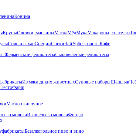
ленина
Конина
ия
Крупы
Оливки, маслины
Масла
Мёд
Мука
Макароны, спагетти
То
усы
Соль и сахар
Специи
Снеки
Чай
Урбеч, пасты
Кофе
ты
Фермерские деликатесы
Сыровяленые деликатесы
фабрикаты
Из мяса диких животных
Суповые наборы
Шашлык
Че
и
Тесто
Фарш
вки
Масло сливочное
озьего молока
Из овечьего молока
Фондю
ю
уфабрикаты
Безалкогольное пиво и вино