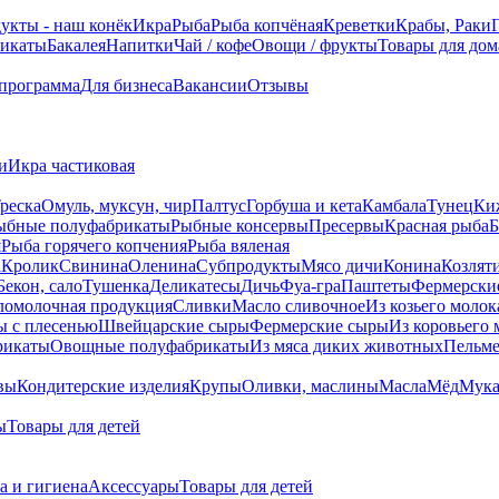
укты - наш конёк
Икра
Рыба
Рыба копчёная
Креветки
Крабы, Раки
икаты
Бакалея
Напитки
Чай / кофе
Овощи / фрукты
Товары для дом
 программа
Для бизнеса
Вакансии
Отзывы
и
Икра частиковая
реска
Омуль, муксун, чир
Палтус
Горбуша и кета
Камбала
Тунец
Ки
ыбные полуфабрикаты
Рыбные консервы
Пресервы
Красная рыба
Б
я
Рыба горячего копчения
Рыба вяленая
а
Кролик
Свинина
Оленина
Субпродукты
Мясо дичи
Конина
Козлят
Бекон, сало
Тушенка
Деликатесы
Дичь
Фуа-гра
Паштеты
Фермерски
ломолочная продукция
Сливки
Масло сливочное
Из козьего молок
 c плесенью
Швейцарские сыры
Фермерские сыры
Из коровьего 
рикаты
Овощные полуфабрикаты
Из мяса диких животных
Пельм
вы
Кондитерские изделия
Крупы
Оливки, маслины
Масла
Мёд
Мук
ы
Товары для детей
а и гигиена
Аксессуары
Товары для детей