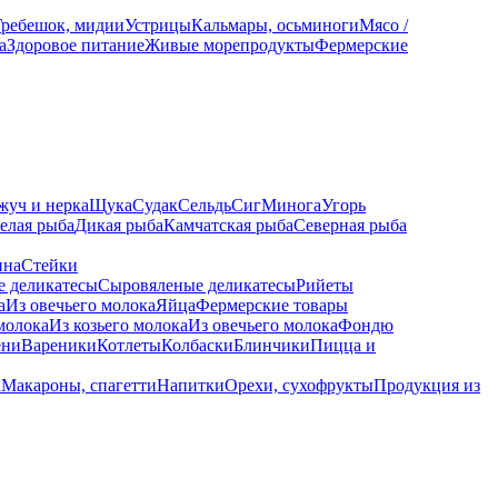
Гребешок, мидии
Устрицы
Кальмары, осьминоги
Мясо /
а
Здоровое питание
Живые морепродукты
Фермерские
жуч и нерка
Щука
Судак
Сельдь
Сиг
Минога
Угорь
елая рыба
Дикая рыба
Камчатская рыба
Северная рыба
ина
Стейки
е деликатесы
Сыровяленые деликатесы
Рийеты
а
Из овечьего молока
Яйца
Фермерские товары
молока
Из козьего молока
Из овечьего молока
Фондю
ени
Вареники
Котлеты
Колбаски
Блинчики
Пицца и
а
Макароны, спагетти
Напитки
Орехи, сухофрукты
Продукция из