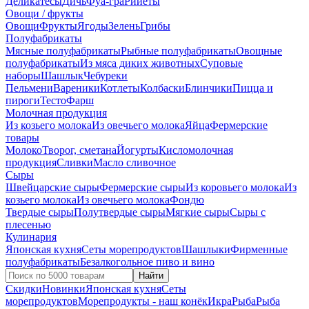
Деликатесы
Дичь
Фуа-гра
Рийеты
Овощи / фрукты
Овощи
Фрукты
Ягоды
Зелень
Грибы
Полуфабрикаты
Мясные полуфабрикаты
Рыбные полуфабрикаты
Овощные
полуфабрикаты
Из мяса диких животных
Суповые
наборы
Шашлык
Чебуреки
Пельмени
Вареники
Котлеты
Колбаски
Блинчики
Пицца и
пироги
Тесто
Фарш
Молочная продукция
Из козьего молока
Из овечьего молока
Яйца
Фермерские
товары
Молоко
Творог, сметана
Йогурты
Кисломолочная
продукция
Сливки
Масло сливочное
Сыры
Швейцарские сыры
Фермерские сыры
Из коровьего молока
Из
козьего молока
Из овечьего молока
Фондю
Твердые сыры
Полутвердые сыры
Мягкие сыры
Сыры c
плесенью
Кулинария
Японская кухня
Сеты морепродуктов
Шашлыки
Фирменные
полуфабрикаты
Безалкогольное пиво и вино
Найти
Скидки
Новинки
Японская кухня
Сеты
морепродуктов
Морепродукты - наш конёк
Икра
Рыба
Рыба