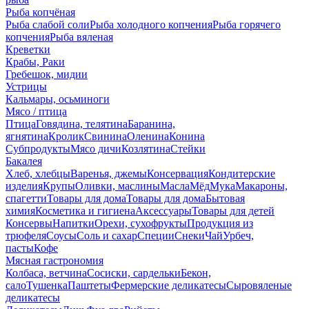
Рыба копчёная
Рыба слабой соли
Рыба холодного копчения
Рыба горячего
копчения
Рыба вяленая
Креветки
Крабы, Раки
Гребешок, мидии
Устрицы
Кальмары, осьминоги
Мясо / птица
Птица
Говядина, телятина
Баранина,
ягнятина
Кролик
Свинина
Оленина
Конина
Субпродукты
Мясо дичи
Козлятина
Стейки
Бакалея
Хлеб, хлебцы
Варенья, джемы
Консервация
Кондитерские
изделия
Крупы
Оливки, маслины
Масла
Мёд
Мука
Макароны,
спагетти
Товары для дома
Товары для дома
Бытовая
химия
Косметика и гигиена
Аксессуары
Товары для детей
Консервы
Напитки
Орехи, сухофрукты
Продукция из
трюфеля
Соусы
Соль и сахар
Специи
Снеки
Чай
Урбеч,
пасты
Кофе
Мясная гастрономия
Колбаса, ветчина
Сосиски, сардельки
Бекон,
сало
Тушенка
Паштеты
Фермерские деликатесы
Сыровяленые
деликатесы