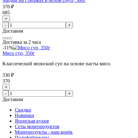
Мидии на створках в белом соусе, 500г
370 ₽
685
+
-
+
Доставим
Доставка за 2 часа
-11%
Мисо суп, 350г
Классический японский суп на основе пасты мисо.
330 ₽
370
+
-
+
Доставим
Скидки
Новинки
Японская кухня
Сеты морепродуктов
Морепродукты - наш конёк
Полуфабрикаты