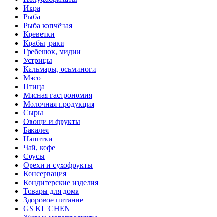
Икра
Рыба
Рыба копчёная
Креветки
Крабы, раки
Гребешок, мидии
Устрицы
Кальмары, осьминоги
Мясо
Птица
Мясная гастрономия
Молочная продукция
Сыры
Овощи и фрукты
Бакалея
Напитки
Чай, кофе
Соусы
Орехи и сухофрукты
Консервация
Кондитерские изделия
Товары для дома
Здоровое питание
GS KITCHEN