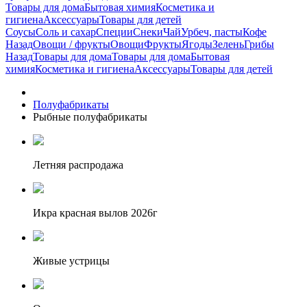
Товары для дома
Бытовая химия
Косметика и
гигиена
Аксессуары
Товары для детей
Соусы
Соль и сахар
Специи
Снеки
Чай
Урбеч, пасты
Кофе
Назад
Овощи / фрукты
Овощи
Фрукты
Ягоды
Зелень
Грибы
Назад
Товары для дома
Товары для дома
Бытовая
химия
Косметика и гигиена
Аксессуары
Товары для детей
Полуфабрикаты
Рыбные полуфабрикаты
Летняя распродажа
Икра красная вылов 2026г
Живые устрицы