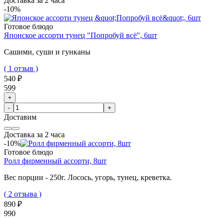
Доставка за 2 часа
-10%
Готовое блюдо
Японское ассорти тунец "Попробуй всё", 6шт
Сашими, суши и гунканы
( 1 отзыв )
540 ₽
599
+
-
+
Доставим
Доставка за 2 часа
-10%
Готовое блюдо
Ролл фирменный ассорти, 8шт
Вес порции - 250г.
Лосось, угорь, тунец, креветка.
( 2 отзыва )
890 ₽
990