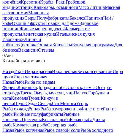
копчёная
Креветки
Крабы, Раки
Гребешок,
мидии
Устрицы
Кальмары, осьминоги
Мясо / птица
Мясная
гастрономия
Молочная
продукция
Сыры
Полуфабрикаты
Бакалея
Напитки
Чай /
кофе
Овощи / фрукты
Товары для дома
Здоровое
питание
Живые морепродукты
Фермерские
продукты
Азиатская кухня
Итальянская кухня
Избранное
Личный
кабинет
Доставка
Оплата
Контакты
Бонусная программа
Для
бизнеса
Вакансии
Отзывы
07
авг
Ближайшая доставка
Назад
Икра
Икра красная
Икра чёрная
Без консервантов
Икра
щуки
Икра частиковая
Назад
Рыба
Рыба по видам
Форель
Корюшка
Дорада и сибас
Лосось, семга
Осётр и
стерлядь
Треска
Омуль, муксун, чир
Палтус
Горбуша и
кета
Камбала
Тунец
Кижуч и
нерка
Щука
Судак
Сельдь
Сиг
Минога
Угорь
Рыба охлаждённая
Рыба замороженная
Филе и стейки из
рыбы
Рыбные полуфабрикаты
Рыбные
консервы
Пресервы
Красная рыба
Белая рыба
Дикая
рыба
Камчатская рыба
Северная рыба
Назад
Рыба копчёная
Рыба слабой соли
Рыба холодного