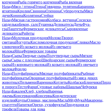
копчения
Рыба горячего копчения
Рыба вяленая
Назад
Мясо / птица
Птица
Говядина, телятина
Баранина,
ягнятина
Кролик
Свинина
Оленина
Субпродукты
Мясо
дичи
Конина
Козлятина
Стейки
Назад
Мясная гастрономия
Колбаса, ветчина
Сосиски,
сардельки
Бекон, сало
Тушенка
Деликатесы
Дичь
Фуа-
гра
Паштеты
Фермерские деликатесы
Сыровяленые
деликатесы
Рийеты
Назад
Молочная продукция
Молоко
Творог,
сметана
Йогурты
Кисломолочная продукция
Сливки
Масло
сливочное
Из козьего молока
Из овечьего
молока
Яйца
Фермерские товары
Назад
Сыры
Твердые сыры
Полутвердые сыры
Мягкие
сыры
Сыры c плесенью
Швейцарские сыры
Фермерские
сыры
Из коровьего молока
Из козьего молока
Из овечьего
молока
Фондю
Назад
Полуфабрикаты
Мясные полуфабрикаты
Рыбные
полуфабрикаты
Овощные полуфабрикаты
Из мяса диких
животных
Пельмени
Вареники
Котлеты
Колбаски
Блинчики
Пицц
и пироги
Тесто
Фарш
Суповые наборы
Шашлык
Чебуреки
Назад
Бакалея
Хлеб, хлебцы
Варенья,
джемы
Консервация
Консервы
Кондитерские
изделия
Крупы
Оливки, маслины
Масла
Мёд
Мука
Макароны,
спагетти
Напитки
Орехи, сухофрукты
Продукция из
трюфеля
Товары для дома