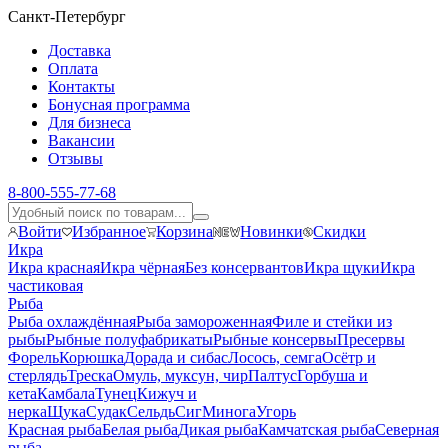
Санкт-Петербург
Доставка
Оплата
Контакты
Бонусная программа
Для бизнеса
Вакансии
Отзывы
8-800-555-77-68
Войти
Избранное
Корзина
Новинки
Скидки
Икра
Икра красная
Икра чёрная
Без консервантов
Икра щуки
Икра
частиковая
Рыба
Рыба охлаждённая
Рыба замороженная
Филе и стейки из
рыбы
Рыбные полуфабрикаты
Рыбные консервы
Пресервы
Форель
Корюшка
Дорада и сибас
Лосось, семга
Осётр и
стерлядь
Треска
Омуль, муксун, чир
Палтус
Горбуша и
кета
Камбала
Тунец
Кижуч и
нерка
Щука
Судак
Сельдь
Сиг
Минога
Угорь
Красная рыба
Белая рыба
Дикая рыба
Камчатская рыба
Северная
рыба