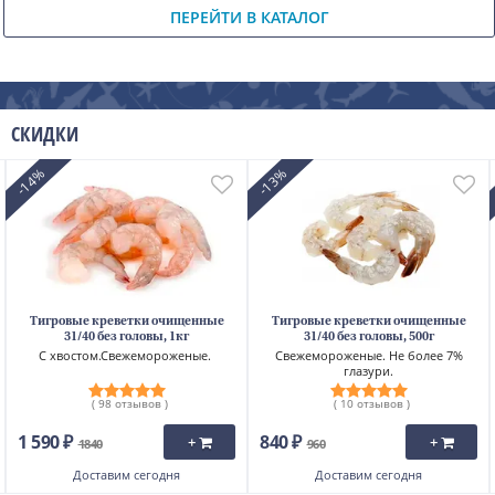
ПЕРЕЙТИ В КАТАЛОГ
Скрыть
СКИДКИ
-14%
-13%
Тигровые креветки очищенные
Тигровые креветки очищенные
31/40 без головы, 1кг
31/40 без головы, 500г
С хвостом.Свежемороженые.
Свежемороженые. Не более 7%
глазури.
( 98 отзывов )
( 10 отзывов )
1 590 ₽
840 ₽
+
+
1840
960
Доставим
сегодня
Доставим
сегодня