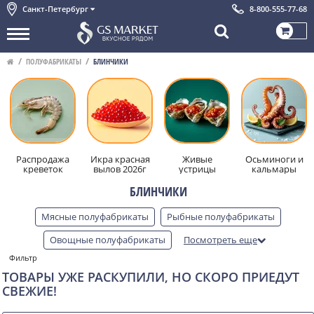
Санкт-Петербург
8-800-555-77-68
ПОЛУФАБРИКАТЫ
БЛИНЧИКИ
Распродажа
Икра красная
Живые
Осьминоги и
креветок
вылов 2026г
устрицы
кальмары
БЛИНЧИКИ
Мясные полуфабрикаты
Рыбные полуфабрикаты
Овощные полуфабрикаты
Посмотреть еще
Фильтр
Из мяса диких животных
Пельмени
Вареники
ТОВАРЫ УЖЕ РАСКУПИЛИ, НО СКОРО ПРИЕДУТ
Котлеты
Колбаски
Блинчики
Пицца и пироги
СВЕЖИЕ!
Тесто
Фарш
Суповые наборы
Шашлык
Чебуреки