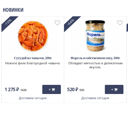
НОВИНКИ
-10%
-44%
Сугудай из чавычи, 200г
Форель в собственном соку, 500г
Нежное филе благородной чавычи.
Обладает мягкостью и деликатным
вкусом.
1 275 ₽
520 ₽
+
+
1420
930
Доставим
сегодня
Доставим
сегодня