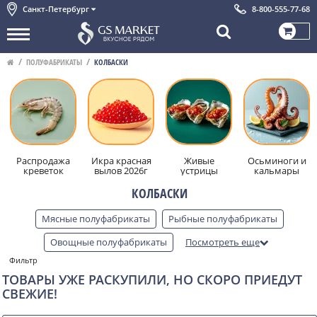
Санкт-Петербург
8-800-555-77-68
ПОЛУФАБРИКАТЫ
КОЛБАСКИ
Распродажа
Икра красная
Живые
Осьминоги и
креветок
вылов 2026г
устрицы
кальмары
КОЛБАСКИ
Мясные полуфабрикаты
Рыбные полуфабрикаты
Овощные полуфабрикаты
Посмотреть еще
Фильтр
Из мяса диких животных
Пельмени
Вареники
ТОВАРЫ УЖЕ РАСКУПИЛИ, НО СКОРО ПРИЕДУТ
Котлеты
Колбаски
Блинчики
Пицца и пироги
СВЕЖИЕ!
Тесто
Фарш
Суповые наборы
Шашлык
Чебуреки