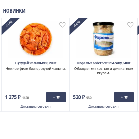
НОВИНКИ
-10%
-44%
Сугудай из чавычи, 200г
Форель в собственном соку, 500г
Нежное филе благородной чавычи.
Обладает мягкостью и деликатным
вкусом.
1 275 ₽
520 ₽
+
+
1420
930
Доставим
сегодня
Доставим
сегодня