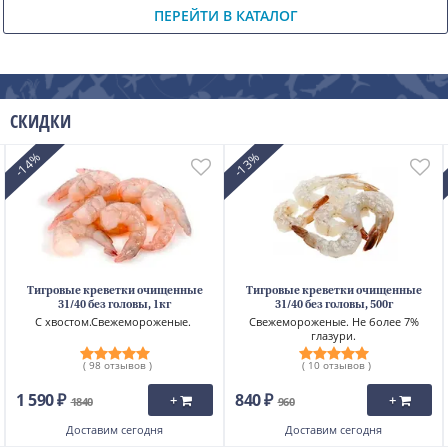
ПЕРЕЙТИ В КАТАЛОГ
Скрыть
СКИДКИ
-14%
-13%
Тигровые креветки очищенные
Тигровые креветки очищенные
31/40 без головы, 1кг
31/40 без головы, 500г
С хвостом.Свежемороженые.
Свежемороженые. Не более 7%
глазури.
( 98 отзывов )
( 10 отзывов )
1 590 ₽
840 ₽
+
+
1840
960
Доставим
сегодня
Доставим
сегодня