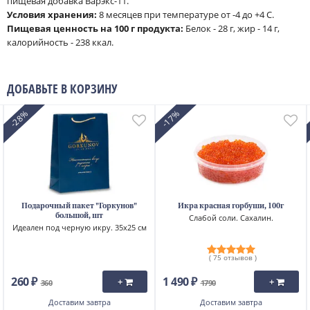
пищевая добавка Варэкс-11.
Условия хранения:
8 месяцев при температуре от -4 до +4 С.
Пищевая ценность на 100 г продукта:
Белок - 28 г, жир - 14 г,
калорийность - 238 ккал.
ДОБАВЬТЕ В КОРЗИНУ
-28%
-17%
Подарочный пакет "Горкунов"
Икра красная горбуши, 100г
большой, шт
Слабой соли. Сахалин.
Идеален под черную икру. 35x25 см
( 75 отзывов )
260 ₽
1 490 ₽
+
+
360
1790
Доставим
завтра
Доставим
завтра