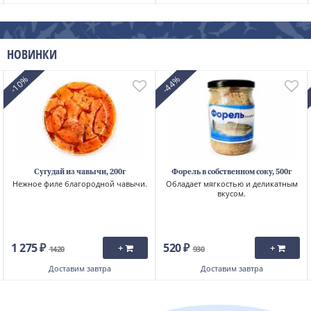
НОВИНКИ
-10%
-44%
Сугудай из чавычи, 200г
Форель в собственном соку, 500г
Нежное филе благородной чавычи.
Обладает мягкостью и деликатным
вкусом.
1 275 ₽
520 ₽
+
+
1420
930
Доставим
завтра
Доставим
завтра