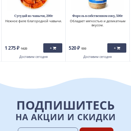
Сугудай из чавычи, 200г
Форель в собственном соку, 500г
Нежное филе благородной чавычи.
Обладает мягкостью и деликатным
вкусом.
1 275 ₽
520 ₽
+
+
1420
930
Доставим
сегодня
Доставим
сегодня
ПОДПИШИТЕСЬ
НА АКЦИИ И СКИДКИ