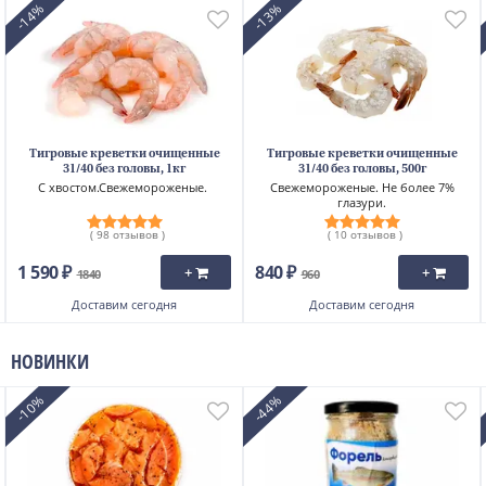
-14%
-13%
Тигровые креветки очищенные
Тигровые креветки очищенные
31/40 без головы, 1кг
31/40 без головы, 500г
С хвостом.Свежемороженые.
Свежемороженые. Не более 7%
глазури.
( 98 отзывов )
( 10 отзывов )
1 590 ₽
840 ₽
+
+
1840
960
Доставим
сегодня
Доставим
сегодня
НОВИНКИ
-10%
-44%