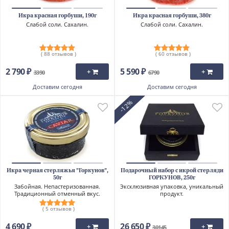
Икра красная горбуши, 190г
Икра красная горбуши, 380г
Слабой соли. Сахалин.
Слабой соли. Сахалин.
( 88 отзывов )
( 60 отзывов )
2 790 ₽
5 590 ₽
+
+
3390
6790
Доставим
сегодня
Доставим
сегодня
-12%
Икра черная стерляжья "Горкунов",
Подарочный набор с икрой стерляди
50г
ГОРКУНОВ, 250г
Забойная. Непастеризованная.
Эксклюзивная упаковка, уникальный
Традиционный отменный вкус.
продукт.
( 5 отзывов )
4 690 ₽
26 650 ₽
+
+
30145