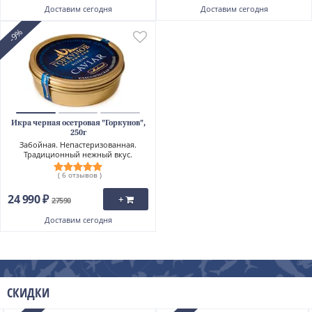
Доставим
сегодня
Доставим
сегодня
-9%
Икра черная осетровая "Горкунов",
250г
Забойная. Непастеризованная.
Традиционный нежный вкус.
( 6 отзывов )
24 990 ₽
+
27590
Доставим
сегодня
СКИДКИ