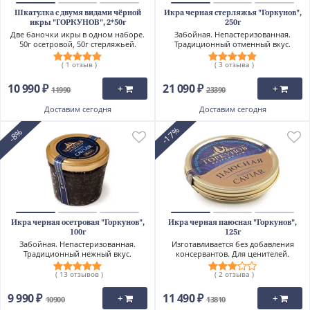
Шкатулка с двумя видами чёрной
Икра черная стерляжья "Горкунов",
икры "ГОРКУНОВ", 2*50г
250г
Две баночки икры в одном наборе.
Забойная. Непастеризованная.
50г осетровой, 50г стерляжьей.
Традиционный отменный вкус.
( 1 отзыв )
( 3 отзыва )
10 990 ₽
21 090 ₽
+
+
11990
23390
Доставим
сегодня
Доставим
сегодня
-17%
-8%
Икра черная осетровая "Горкунов",
Икра черная паюсная "Горкунов",
100г
125г
Забойная. Непастеризованная.
Изготавливается без добавления
Традиционный нежный вкус.
консервантов. Для ценителей.
( 13 отзывов )
( 2 отзыва )
9 990 ₽
11 490 ₽
+
+
10900
13810