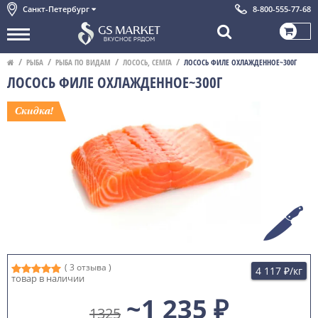
Санкт-Петербург
8-800-555-77-68
РЫБА
РЫБА ПО ВИДАМ
ЛОСОСЬ, СЕМГА
ЛОСОСЬ ФИЛЕ ОХЛАЖДЕННОЕ~300Г
ЛОСОСЬ ФИЛЕ ОХЛАЖДЕННОЕ~300Г
( 3 отзыва )
4 117 ₽
/кг
товар в наличии
~1 235 ₽
1325