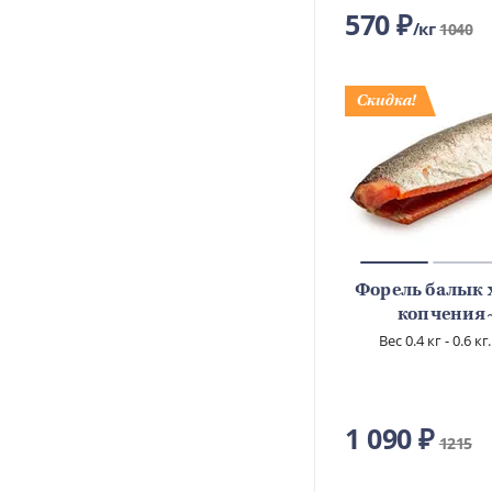
570 ₽
кг
1040
Форель балык 
копчения
Вес 0.4 кг - 0.6 к
1 090 ₽
1215