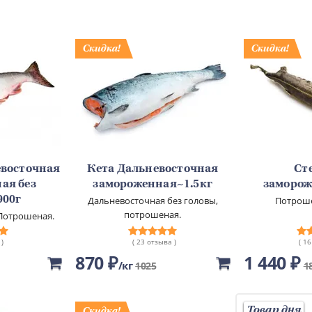
евосточная
Кета Дальневосточная
Ст
ая без
замороженная~1.5кг
заморож
900г
Дальневосточная без головы,
Потроше
потрошеная.
. Потрошеная.
 )
( 23 отзыва )
( 1
870 ₽
1 440 ₽
кг
1025
1
Товар дня