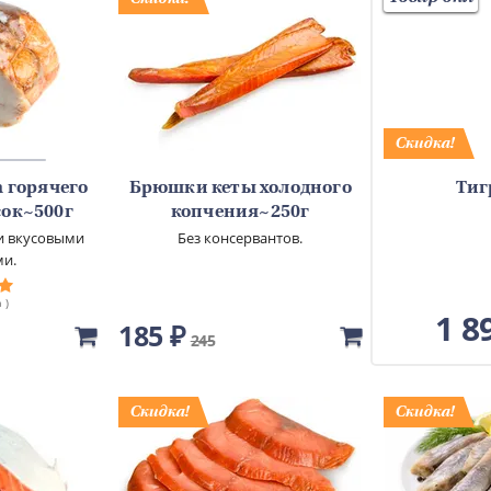
 горячего
Брюшки кеты холодного
Тиг
сок~500г
копчения~250г
и вкусовыми
Без консервантов.
ми.
 )
1 8
185 ₽
245