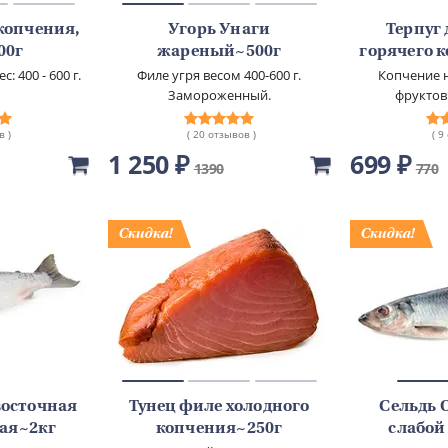
копчения,
Угорь Унаги
Терпуг
00г
жареный~500г
горячего 
ес: 400 - 600 г.
Филе угря весом 400-600 г.
Копчение н
Замороженный.
фруктов
Содержание соуса не более 10%
в )
( 20 отзывов )
( 9
1 250 ₽
699 ₽
1390
770
восточная
Тунец филе холодного
Сельдь 
ая~2кг
копчения~250г
слабой