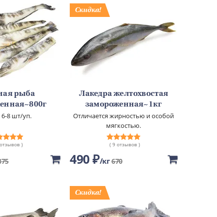
ная рыба
Лакедра желтохвостая
енная~800г
замороженная~1кг
 6-8 шт/уп.
Отличается жирностью и особой
мягкостью.
 отзывов )
( 9 отзывов )
490 ₽
кг
875
670