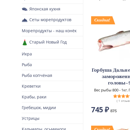
Японская кухня
Сеты морепродуктов
Морепродукты - наш конёк
Старый Новый Год
Икра
Рыба
Горбуша Дальн
Рыба копчёная
замороженн
головы~
Креветки
Вес рыбы 800 - 1кг
Крабы, раки
( 1 отзыв
745 ₽
Гребешок, мидии
875
Устрицы
Кальмары, осьминоги