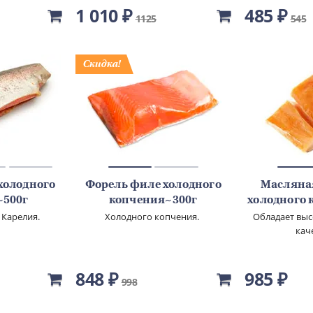
1 010 ₽
485 ₽
1125
545
холодного
Форель филе холодного
Масляна
~500г
копчения~300г
холодного 
г. Карелия.
Холодного копчения.
Обладает вы
кач
848 ₽
985 ₽
998