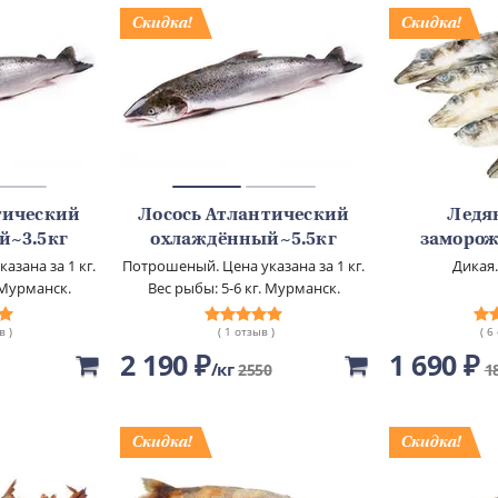
тический
Лосось Атлантический
Ледя
й~3.5кг
охлаждённый~5.5кг
заморож
азана за 1 кг.
Потрошеный. Цена указана за 1 кг.
Дикая.
 Мурманск.
Вес рыбы: 5-6 кг. Мурманск.
в )
( 1 отзыв )
( 6
2 190 ₽
1 690 ₽
кг
2550
1