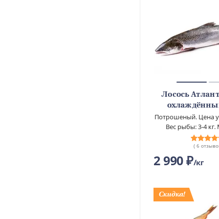
Лосось Атлан
охлаждённы
Потрошеный. Цена ук
Вес рыбы: 3-4 кг.
( 6 отзыво
2 990 ₽
кг