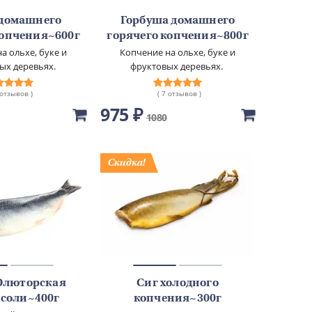
 домашнего
Горбуша домашнего
копчения~600г
горячего копчения~800г
а ольхе, буке и
Копчение на ольхе, буке и
ых деревьях.
фруктовых деревьях.
 отзывов )
( 7 отзывов )
975 ₽
1080
Олюторская
Сиг холодного
 соли~400г
копчения~300г