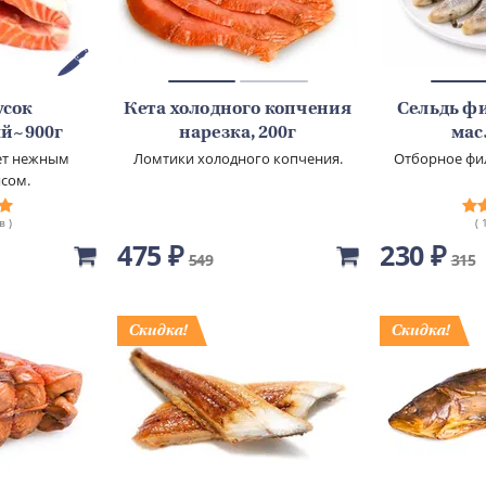
усок
Кета холодного копчения
Сельдь фи
й~900г
нарезка, 200г
мас
ет нежным
Ломтики холодного копчения.
Отборное фил
сом.
в )
( 
475 ₽
230 ₽
549
315