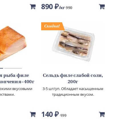
890 ₽
кг
990
я рыба филе
Сельдь филе слабой соли,
копчения~400г
200г
сокими вкусовыми
3-5 шт/уп. Обладает насыщенным
ествами.
традиционным вкусом.
140 ₽
199