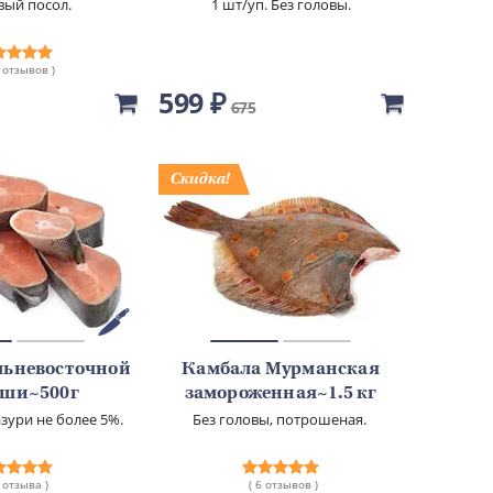
вый посол.
1 шт/уп. Без головы.
8 отзывов )
599 ₽
675
льневосточной
Камбала Мурманская
уши~500г
замороженная~1.5 кг
лазури не более 5%.
Без головы, потрошеная.
2 отзыва )
( 6 отзывов )