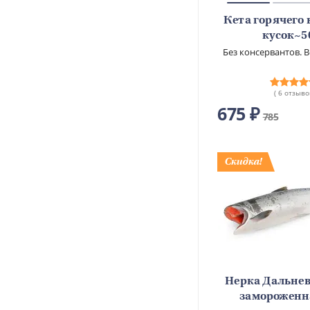
Кета горячего 
кусок~5
Без консервантов.
В
( 6 отзыво
675 ₽
785
Нерка Дальне
замороженн