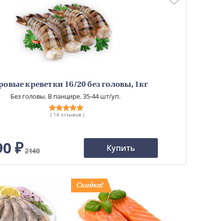
ровые креветки 16/20 без головы, 1кг
Без головы. В панцире. 35-44 шт/уп.
( 14 отзывов )
90 ₽
Купить
2140