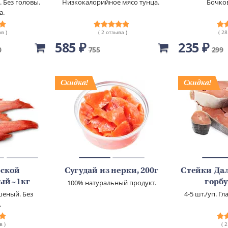
 Без головы.
Низкокалорийное мясо тунца.
Бочко
а.
в )
( 2 отзыва )
( 2
585 ₽
235 ₽
0
755
299
рской
Сугудай из нерки, 200г
Стейки Да
ый~1кг
100% натуральный продукт.
горб
шеный. Без
4-5 шт./уп. Г
.
в )
( 