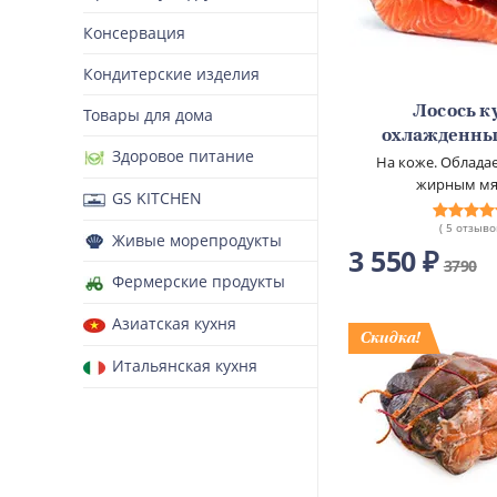
Консервация
Кондитерские изделия
Лосось к
Товары для дома
охлажденны
Здоровое питание
На коже. Облада
жирным мя
GS KITCHEN
( 5 отзыво
Живые морепродукты
3 550 ₽
3790
Фермерские продукты
Азиатская кухня
Итальянская кухня