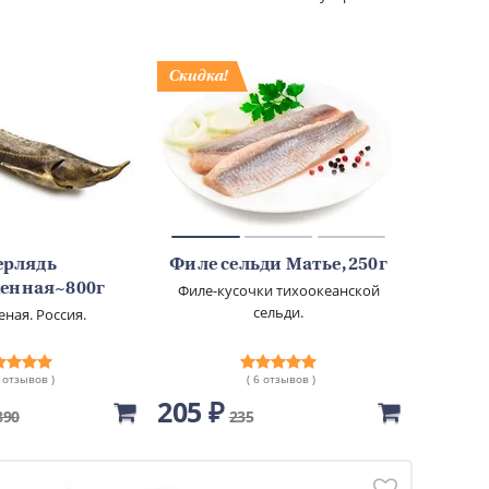
ерлядь
Филе сельди Матье, 250г
енная~800г
Филе-кусочки тихоокеанской
сельди.
ная. Россия.
6 отзывов )
( 6 отзывов )
205 ₽
890
235