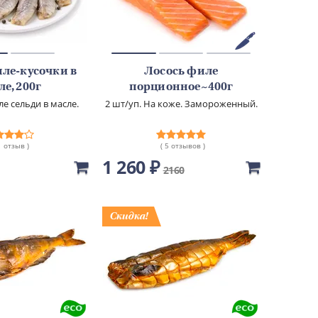
ле-кусочки в
Лосось филе
ле, 200г
порционное~400г
е сельди в масле.
2 шт/уп. На коже. Замороженный.
1 отзыв )
( 5 отзывов )
1 260 ₽
2160