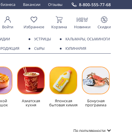
8-800-555-77-68
 бизнеса
Вакансии
Отзывы
Войти
Избранное
Корзина
Новинки
Скидки
МИДИИ
УСТРИЦЫ
КАЛЬМАРЫ, ОСЬМИНОГИ
ПРОДУКЦИЯ
СЫРЫ
КУЛИНАРИЯ
кой
Азиатская
Японская
Бонусная
ешок
кухня
бытовая химия
программа
По популярности