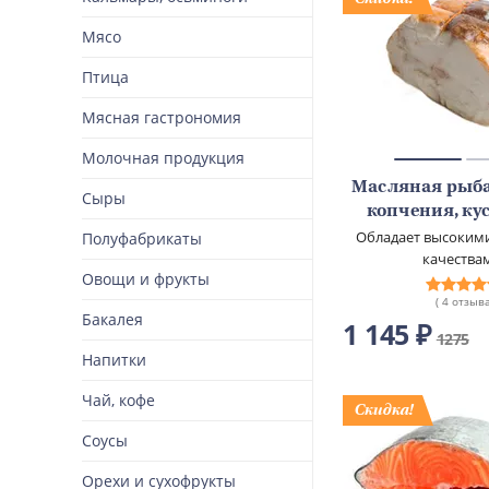
Мясо
Птица
Мясная гастрономия
Молочная продукция
Масляная рыба
Сыры
копчения, ку
Обладает высоким
Полуфабрикаты
качества
Овощи и фрукты
( 4 отзыва
Бакалея
1 145 ₽
1275
Напитки
Чай, кофе
Соусы
Орехи и сухофрукты