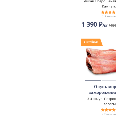
Дикая. Потрошеная.
Камчатк
( 16 отзыво
1 390 ₽
кг
169
Окунь мо
замороженн
3-4 шт/уп. Потро
головы
( 7 отзыво