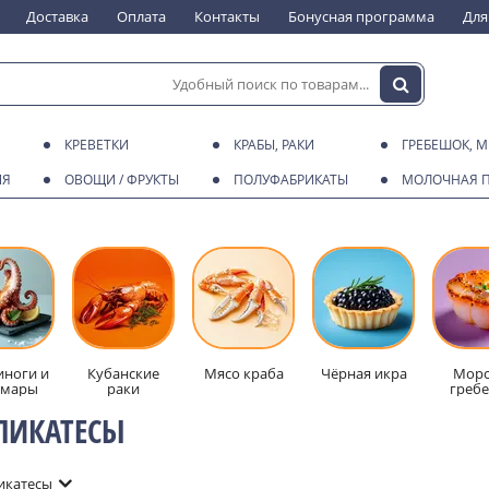
Доставка
Оплата
Контакты
Бонусная программа
Для
КРЕВЕТКИ
КРАБЫ, РАКИ
ГРЕБЕШОК, 
ИЯ
ОВОЩИ / ФРУКТЫ
ПОЛУФАБРИКАТЫ
МОЛОЧНАЯ 
ноги и
Кубанские
Мясо краба
Чёрная икра
Морс
ьмары
раки
греб
ЛИКАТЕСЫ
икатесы