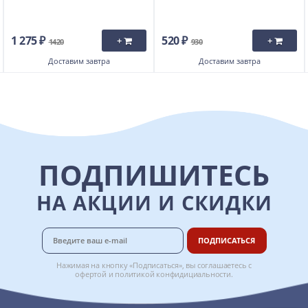
1 275 ₽
520 ₽
+
+
1420
930
Доставим
завтра
Доставим
завтра
ПОДПИШИТЕСЬ
НА АКЦИИ И СКИДКИ
ПОДПИСАТЬСЯ
Нажимая на кнопку «Подписаться», вы соглашаетесь с
офертой
и
политикой конфидициальности
.