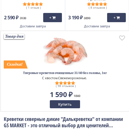
( 1 отзыв )
( 8 отзывов )
2 590 ₽
3 190 ₽
+
+
3130
3890
Доставим
завтра
Доставим
завтра
Товар дня
Тигровые креветки очищенные 31/40 без головы, 1кг
С хвостом.Свежемороженые.
( 98 отзывов )
1 590 ₽
1840
Купить
Креветки северные дикие "Далькреветка" от компании
GS MARKET - это отличный выбор для ценителей