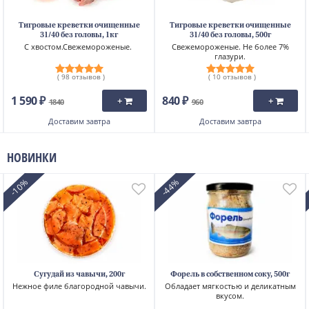
все правила перевозки и хранения морепродуктов.
Помимо креветок, в нашем магазине вы найдёте
Тигровые креветки очищенные
Тигровые креветки очищенные
широкий ассортимент других морепродуктов -
31/40 без головы, 1кг
31/40 без головы, 500г
С хвостом.Свежемороженые.
Свежемороженые. Не более 7%
крабов, кальмаров, мидий, устриц, цена и доставка на
глазури.
Закажите свежие дары моря на нашем сайте прямо
которые вас порадуют.
( 98 отзывов )
( 10 отзывов )
сейчас!
1 590 ₽
840 ₽
+
+
1840
960
Доставим
завтра
Доставим
завтра
НОВИНКИ
-10%
-44%
Сугудай из чавычи, 200г
Форель в собственном соку, 500г
Нежное филе благородной чавычи.
Обладает мягкостью и деликатным
вкусом.