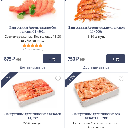
Лангустины Аргентинские без
Лангустины Аргентинские с головой
головы C1~500г
L1~500г
Свежемороженые. Без головы. 15-20
6-10 шт/уп.
шт. Аргентина.
( 15 отзывов )
875 ₽
750 ₽
+
+
975
835
Доставим
завтра
Доставим
завтра
-17%
-18%
Лангустины Аргентинские с головой
Лангустины Аргентинские без
L1, 2кг
головы C1, 2кг
22-40 шт/уп.
Без головы.Свежемороженые.
Аргентина.