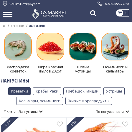
Санкт-Петербург
8-800-555-77-68
0
КРЕВЕТКИ
ЛАНГУСТИНЫ
Распродажа
Икра красная
Живые
Осьминоги и
креветок
вылов 2026г
устрицы
кальмары
ЛАНГУСТИНЫ
Креветки
Крабы, Раки
Гребешок, мидии
Устрицы
Кальмары, осьминоги
Живые морепродукты
Посмот
Скрыт
Фильтр
Лангустины
По популярности
-10%
-10%