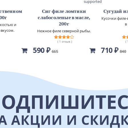
supported
бственном
Сиг филе ломтики
Сугудай из
500г
слабосоленые в масле,
Кусочки филе-
в
гкостью и
200г
 вкусом.
Нежное филе северной рыбы.
( 1 отзыв )
(
590 ₽
710 ₽
665
840
ПОДПИШИТЕС
А АКЦИИ И СКИД