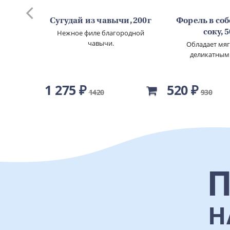
го
Сугудай из чавычи, 200г
Форель в со
00г
Нежное филе благородной
соку, 
чавычи.
овы.
Обладает мя
деликатным
1 275 ₽
520 ₽
1420
930
Н