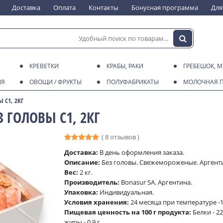
Доставка
Оплата
Контакты
Бонусная программа
Для
КРЕВЕТКИ
КРАБЫ, РАКИ
ГРЕБЕШОК, 
ИЯ
ОВОЩИ / ФРУКТЫ
ПОЛУФАБРИКАТЫ
МОЛОЧНАЯ 
 C1, 2КГ
 ГОЛОВЫ C1, 2КГ
( 8 отзывов )
Доставка:
В день оформления заказа.
Описание:
Без головы. Свежемороженые. Аргент
Вес:
2 кг.
Производитель:
Bonasur SA. Аргентина.
Упаковка:
Индивидуальная.
Условия хранения:
24 месяца при температуре -1
Пищевая ценность на 100 г продукта:
Белки - 22 
жиры - 0.9 г.