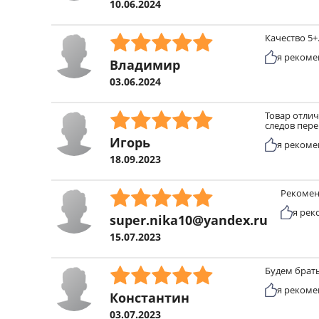
10.06.2024
Качество 5+
я рекоме
Владимир
03.06.2024
Товар отлич
следов пер
Игорь
я рекоме
18.09.2023
Рекомен
я рек
super.nika10@yandex.ru
15.07.2023
Будем брат
я рекоме
Константин
03.07.2023