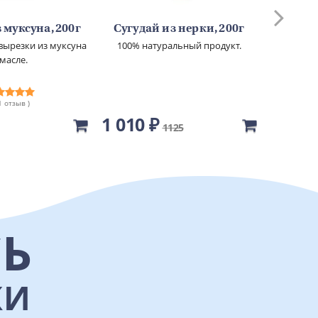
 муксуна, 200г
Сугудай из нерки, 200г
Сугуд
вырезки из муксуна
100% натуральный продукт.
100% н
 масле.
 1 отзыв )
1 010 ₽
650 ₽
1125
Ь
КИ