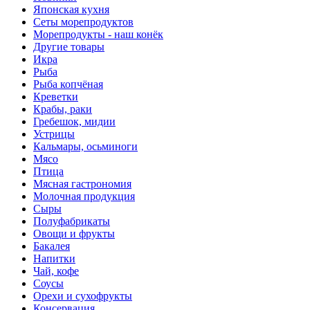
Японская кухня
Сеты морепродуктов
Морепродукты - наш конёк
Другие товары
Икра
Рыба
Рыба копчёная
Креветки
Крабы, раки
Гребешок, мидии
Устрицы
Кальмары, осьминоги
Мясо
Птица
Мясная гастрономия
Молочная продукция
Сыры
Полуфабрикаты
Овощи и фрукты
Бакалея
Напитки
Чай, кофе
Соусы
Орехи и сухофрукты
Консервация