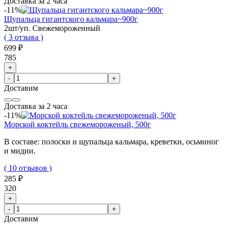
Доставка за 2 часа
-11%
Щупальца гигантского кальмара~900г
2шт/уп. Свежемороженный
( 3 отзыва )
699 ₽
785
+
-
+
Доставим
Доставка за 2 часа
-11%
Морской коктейль свежемороженый, 500г
В составе: полоски и щупальца кальмара, креветки, осьминог
и мидии.
( 10 отзывов )
285 ₽
320
+
-
+
Доставим