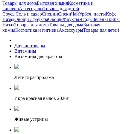
Товары для дома
Бытовая химия
Косметика и
гигиена
Аксессуары
Товары для детей
Соусы
Соль и сахар
Специи
Снеки
Чай
Урбеч, пасты
Кофе
Назад
Овощи / фрукты
Овощи
Фрукты
Ягоды
Зелень
Грибы
Назад
Товары для дома
Товары для дома
Бытовая
химия
Косметика и гигиена
Аксессуары
Товары для детей
Другие товары
Витамины
Витамины для красоты
Летняя распродажа
Икра красная вылов 2026г
Живые устрицы