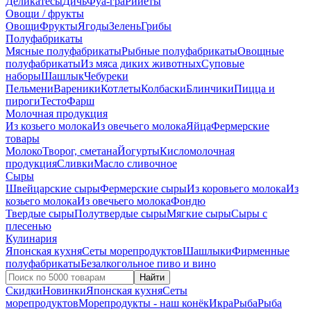
Деликатесы
Дичь
Фуа-гра
Рийеты
Овощи / фрукты
Овощи
Фрукты
Ягоды
Зелень
Грибы
Полуфабрикаты
Мясные полуфабрикаты
Рыбные полуфабрикаты
Овощные
полуфабрикаты
Из мяса диких животных
Суповые
наборы
Шашлык
Чебуреки
Пельмени
Вареники
Котлеты
Колбаски
Блинчики
Пицца и
пироги
Тесто
Фарш
Молочная продукция
Из козьего молока
Из овечьего молока
Яйца
Фермерские
товары
Молоко
Творог, сметана
Йогурты
Кисломолочная
продукция
Сливки
Масло сливочное
Сыры
Швейцарские сыры
Фермерские сыры
Из коровьего молока
Из
козьего молока
Из овечьего молока
Фондю
Твердые сыры
Полутвердые сыры
Мягкие сыры
Сыры c
плесенью
Кулинария
Японская кухня
Сеты морепродуктов
Шашлыки
Фирменные
полуфабрикаты
Безалкогольное пиво и вино
Найти
Скидки
Новинки
Японская кухня
Сеты
морепродуктов
Морепродукты - наш конёк
Икра
Рыба
Рыба