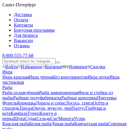
Санкт-Петербург
Доставка
Оплата
Контакты
Бонусная программа
Для бизнеса
Вакансии
Отзывы
8-800-555-77-68
Войти
Избранное
Корзина
Новинки
Скидки
Икра
Икра красная
Икра чёрная
Без консервантов
Икра щуки
Икра
частиковая
Рыба
Рыба охлаждённая
Рыба замороженная
Филе и стейки из
рыбы
Рыбные полуфабрикаты
Рыбные консервы
Пресервы
Форель
Корюшка
Дорада и сибас
Лосось, семга
Осётр и
стерлядь
Треска
Омуль, муксун, чир
Палтус
Горбуша и
кета
Камбала
Тунец
Кижуч и
нерка
Щука
Судак
Сельдь
Сиг
Минога
Угорь
Красная рыба
Белая рыба
Дикая рыба
Камчатская рыба
Северная
рыба