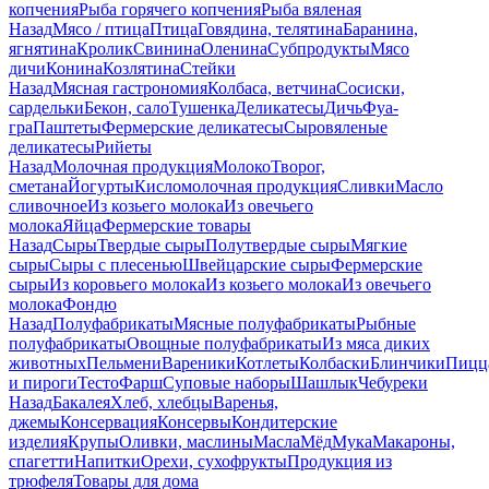
копчения
Рыба горячего копчения
Рыба вяленая
Назад
Мясо / птица
Птица
Говядина, телятина
Баранина,
ягнятина
Кролик
Свинина
Оленина
Субпродукты
Мясо
дичи
Конина
Козлятина
Стейки
Назад
Мясная гастрономия
Колбаса, ветчина
Сосиски,
сардельки
Бекон, сало
Тушенка
Деликатесы
Дичь
Фуа-
гра
Паштеты
Фермерские деликатесы
Сыровяленые
деликатесы
Рийеты
Назад
Молочная продукция
Молоко
Творог,
сметана
Йогурты
Кисломолочная продукция
Сливки
Масло
сливочное
Из козьего молока
Из овечьего
молока
Яйца
Фермерские товары
Назад
Сыры
Твердые сыры
Полутвердые сыры
Мягкие
сыры
Сыры c плесенью
Швейцарские сыры
Фермерские
сыры
Из коровьего молока
Из козьего молока
Из овечьего
молока
Фондю
Назад
Полуфабрикаты
Мясные полуфабрикаты
Рыбные
полуфабрикаты
Овощные полуфабрикаты
Из мяса диких
животных
Пельмени
Вареники
Котлеты
Колбаски
Блинчики
Пицц
и пироги
Тесто
Фарш
Суповые наборы
Шашлык
Чебуреки
Назад
Бакалея
Хлеб, хлебцы
Варенья,
джемы
Консервация
Консервы
Кондитерские
изделия
Крупы
Оливки, маслины
Масла
Мёд
Мука
Макароны,
спагетти
Напитки
Орехи, сухофрукты
Продукция из
трюфеля
Товары для дома