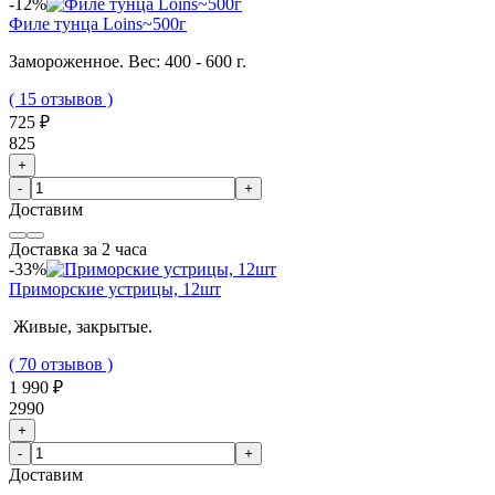
-12%
Филе тунца Loins~500г
Замороженное. Вес: 400 - 600 г.
( 15 отзывов )
725 ₽
825
+
-
+
Доставим
Доставка за 2 часа
-33%
Приморские устрицы, 12шт
Живые, закрытые.
( 70 отзывов )
1 990 ₽
2990
+
-
+
Доставим