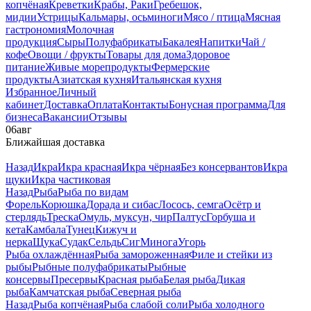
копчёная
Креветки
Крабы, Раки
Гребешок,
мидии
Устрицы
Кальмары, осьминоги
Мясо / птица
Мясная
гастрономия
Молочная
продукция
Сыры
Полуфабрикаты
Бакалея
Напитки
Чай /
кофе
Овощи / фрукты
Товары для дома
Здоровое
питание
Живые морепродукты
Фермерские
продукты
Азиатская кухня
Итальянская кухня
Избранное
Личный
кабинет
Доставка
Оплата
Контакты
Бонусная программа
Для
бизнеса
Вакансии
Отзывы
06
авг
Ближайшая доставка
Назад
Икра
Икра красная
Икра чёрная
Без консервантов
Икра
щуки
Икра частиковая
Назад
Рыба
Рыба по видам
Форель
Корюшка
Дорада и сибас
Лосось, семга
Осётр и
стерлядь
Треска
Омуль, муксун, чир
Палтус
Горбуша и
кета
Камбала
Тунец
Кижуч и
нерка
Щука
Судак
Сельдь
Сиг
Минога
Угорь
Рыба охлаждённая
Рыба замороженная
Филе и стейки из
рыбы
Рыбные полуфабрикаты
Рыбные
консервы
Пресервы
Красная рыба
Белая рыба
Дикая
рыба
Камчатская рыба
Северная рыба
Назад
Рыба копчёная
Рыба слабой соли
Рыба холодного