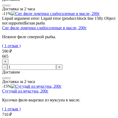
Доставка за 2 часа
-11%
Liquid argument error: Liquid error (product-block line 158): Object
not supported
Белая рыба
Сиг филе ломтики слабосоленые в масле, 200г
Нежное филе северной рыбы.
( 1 отзыв )
590 ₽
665
+
-
+
Доставим
Доставка за 2 часа
-15%
Сугудай из муксуна, 200г
Кусочки филе-вырезки из муксуна в масле.
( 1 отзыв )
710 ₽