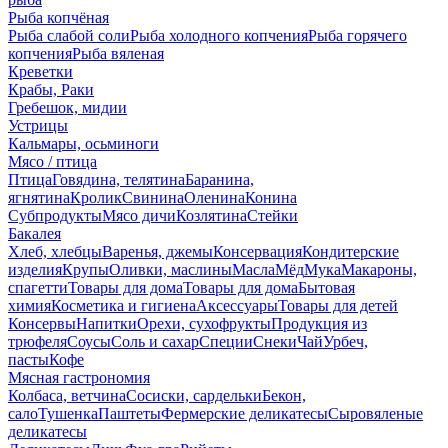
Рыба копчёная
Рыба слабой соли
Рыба холодного копчения
Рыба горячего
копчения
Рыба вяленая
Креветки
Крабы, Раки
Гребешок, мидии
Устрицы
Кальмары, осьминоги
Мясо / птица
Птица
Говядина, телятина
Баранина,
ягнятина
Кролик
Свинина
Оленина
Конина
Субпродукты
Мясо дичи
Козлятина
Стейки
Бакалея
Хлеб, хлебцы
Варенья, джемы
Консервация
Кондитерские
изделия
Крупы
Оливки, маслины
Масла
Мёд
Мука
Макароны,
спагетти
Товары для дома
Товары для дома
Бытовая
химия
Косметика и гигиена
Аксессуары
Товары для детей
Консервы
Напитки
Орехи, сухофрукты
Продукция из
трюфеля
Соусы
Соль и сахар
Специи
Снеки
Чай
Урбеч,
пасты
Кофе
Мясная гастрономия
Колбаса, ветчина
Сосиски, сардельки
Бекон,
сало
Тушенка
Паштеты
Фермерские деликатесы
Сыровяленые
деликатесы