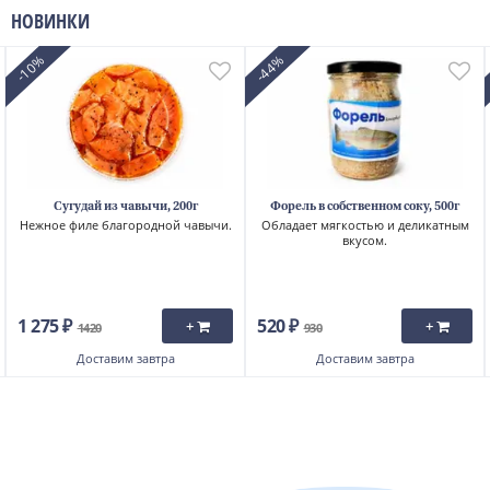
НОВИНКИ
-10%
-44%
Сугудай из чавычи, 200г
Форель в собственном соку, 500г
Нежное филе благородной чавычи.
Обладает мягкостью и деликатным
вкусом.
1 275 ₽
520 ₽
+
+
1420
930
Доставим
завтра
Доставим
завтра