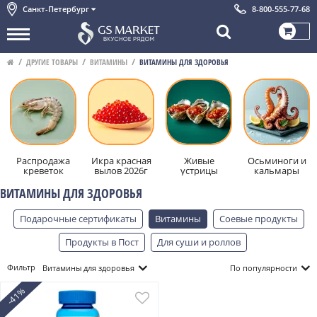
Санкт-Петербург
8-800-555-77-68
ДРУГИЕ ТОВАРЫ
ВИТАМИНЫ
ВИТАМИНЫ ДЛЯ ЗДОРОВЬЯ
Распродажа
Икра красная
Живые
Осьминоги и
креветок
вылов 2026г
устрицы
кальмары
ВИТАМИНЫ ДЛЯ ЗДОРОВЬЯ
Подарочные сертификаты
Витамины
Соевые продукты
Продукты в Пост
Для суши и роллов
Посмотреть
Скрыть
Фильтр
Витамины для здоровья
По популярности
-41%