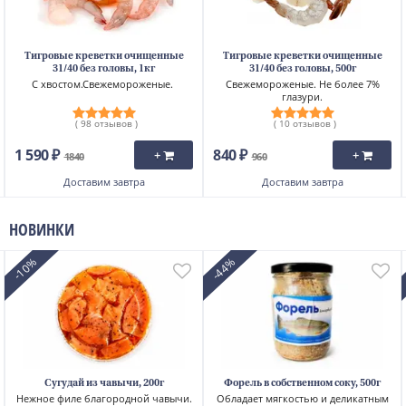
Тигровые креветки очищенные
Тигровые креветки очищенные
31/40 без головы, 1кг
31/40 без головы, 500г
С хвостом.Свежемороженые.
Свежемороженые. Не более 7%
глазури.
( 98 отзывов )
( 10 отзывов )
1 590 ₽
840 ₽
+
+
1840
960
Доставим
завтра
Доставим
завтра
НОВИНКИ
-10%
-44%
Сугудай из чавычи, 200г
Форель в собственном соку, 500г
Нежное филе благородной чавычи.
Обладает мягкостью и деликатным