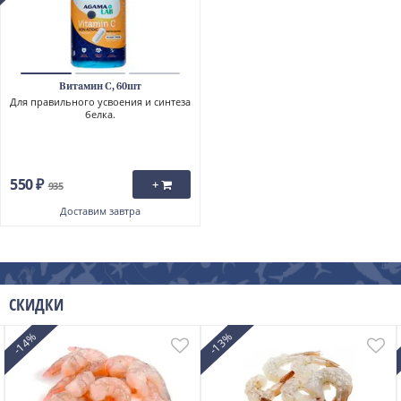
Витамин C, 60шт
Для правильного усвоения и синтеза
белка.
550 ₽
+
935
Доставим
завтра
СКИДКИ
-14%
-13%