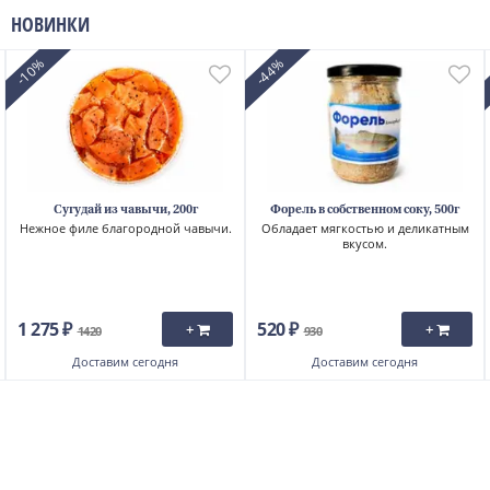
Икра и креветки
Раки и крабы
Октоберфест 2022
НОВИНКИ
Черное со скидкой
Сахалинские деликатесы
-10%
-44%
Дорада, сибас и форель
Японские деликатесы
Для настоящих мужчин
Полеты на самолете
Мурманские морепродукты
14 февраля
ХЭЛЛОУИН 2022
Скрыть
Сугудай из чавычи, 200г
Форель в собственном соку, 500г
Нежное филе благородной чавычи.
Обладает мягкостью и деликатным
вкусом.
1 275 ₽
520 ₽
+
+
1420
930
Доставим
сегодня
Доставим
сегодня