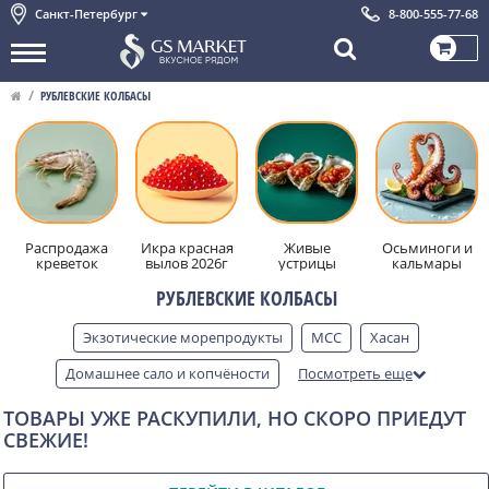
Санкт-Петербург
8-800-555-77-68
РУБЛЕВСКИЕ КОЛБАСЫ
Распродажа
Икра красная
Живые
Осьминоги и
креветок
вылов 2026г
устрицы
кальмары
РУБЛЕВСКИЕ КОЛБАСЫ
Экзотические морепродукты
MCC
Хасан
Домашнее сало и копчёности
Посмотреть еще
Продукция Средиземноморья
ТОВАРЫ УЖЕ РАСКУПИЛИ, НО СКОРО ПРИЕДУТ
СВЕЖИЕ!
Фруктово-ореховые батончики
Пельмени ручной лепки
Креветки для гриля
Северные деликатесы