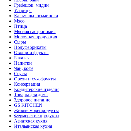
Гребешок, мидии
Устрицы
Кальмары, осьминоги
Мясо
Птица
Мясная гастрономия
Молочная продукция
Сыры
Полуфабрикаты
Овощи и фрукты
Бакалея
Напитки
Чай, кофе
Соусы
Орехи и сухофрукты
Консервация
Кондитерские изделия
Товары для дома
Здоровое питание
GS KITCHEN
Живые морепродукты
Фермерские продукты
Азиатская кухня
Итальянская кухня