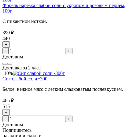
Форель нарезка слабой соли с укропом и розовым перцем,
100г
С пикантной ноткой.
390 ₽
440
+
-
+
Доставим
Доставка за 2 часа
-10%
Сиг слабой соли~300г
Белое, нежное мясо с легким сладковатым послевкусием.
465 ₽
515
+
-
+
Доставим
Подпишитесь
на акции и скидки