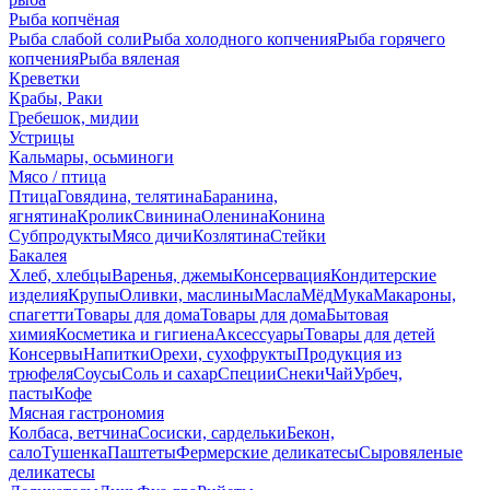
Рыба копчёная
Рыба слабой соли
Рыба холодного копчения
Рыба горячего
копчения
Рыба вяленая
Креветки
Крабы, Раки
Гребешок, мидии
Устрицы
Кальмары, осьминоги
Мясо / птица
Птица
Говядина, телятина
Баранина,
ягнятина
Кролик
Свинина
Оленина
Конина
Субпродукты
Мясо дичи
Козлятина
Стейки
Бакалея
Хлеб, хлебцы
Варенья, джемы
Консервация
Кондитерские
изделия
Крупы
Оливки, маслины
Масла
Мёд
Мука
Макароны,
спагетти
Товары для дома
Товары для дома
Бытовая
химия
Косметика и гигиена
Аксессуары
Товары для детей
Консервы
Напитки
Орехи, сухофрукты
Продукция из
трюфеля
Соусы
Соль и сахар
Специи
Снеки
Чай
Урбеч,
пасты
Кофе
Мясная гастрономия
Колбаса, ветчина
Сосиски, сардельки
Бекон,
сало
Тушенка
Паштеты
Фермерские деликатесы
Сыровяленые
деликатесы