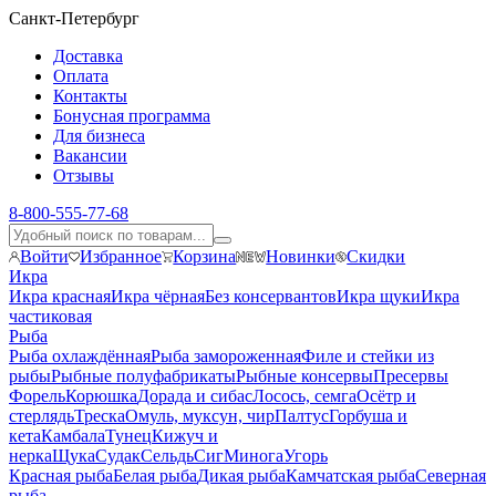
Санкт-Петербург
Доставка
Оплата
Контакты
Бонусная программа
Для бизнеса
Вакансии
Отзывы
8-800-555-77-68
Войти
Избранное
Корзина
Новинки
Скидки
Икра
Икра красная
Икра чёрная
Без консервантов
Икра щуки
Икра
частиковая
Рыба
Рыба охлаждённая
Рыба замороженная
Филе и стейки из
рыбы
Рыбные полуфабрикаты
Рыбные консервы
Пресервы
Форель
Корюшка
Дорада и сибас
Лосось, семга
Осётр и
стерлядь
Треска
Омуль, муксун, чир
Палтус
Горбуша и
кета
Камбала
Тунец
Кижуч и
нерка
Щука
Судак
Сельдь
Сиг
Минога
Угорь
Красная рыба
Белая рыба
Дикая рыба
Камчатская рыба
Северная
рыба