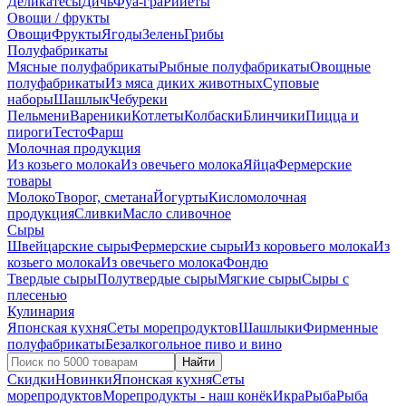
Деликатесы
Дичь
Фуа-гра
Рийеты
Овощи / фрукты
Овощи
Фрукты
Ягоды
Зелень
Грибы
Полуфабрикаты
Мясные полуфабрикаты
Рыбные полуфабрикаты
Овощные
полуфабрикаты
Из мяса диких животных
Суповые
наборы
Шашлык
Чебуреки
Пельмени
Вареники
Котлеты
Колбаски
Блинчики
Пицца и
пироги
Тесто
Фарш
Молочная продукция
Из козьего молока
Из овечьего молока
Яйца
Фермерские
товары
Молоко
Творог, сметана
Йогурты
Кисломолочная
продукция
Сливки
Масло сливочное
Сыры
Швейцарские сыры
Фермерские сыры
Из коровьего молока
Из
козьего молока
Из овечьего молока
Фондю
Твердые сыры
Полутвердые сыры
Мягкие сыры
Сыры c
плесенью
Кулинария
Японская кухня
Сеты морепродуктов
Шашлыки
Фирменные
полуфабрикаты
Безалкогольное пиво и вино
Найти
Скидки
Новинки
Японская кухня
Сеты
морепродуктов
Морепродукты - наш конёк
Икра
Рыба
Рыба