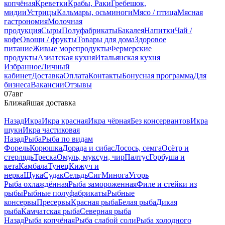
копчёная
Креветки
Крабы, Раки
Гребешок,
мидии
Устрицы
Кальмары, осьминоги
Мясо / птица
Мясная
гастрономия
Молочная
продукция
Сыры
Полуфабрикаты
Бакалея
Напитки
Чай /
кофе
Овощи / фрукты
Товары для дома
Здоровое
питание
Живые морепродукты
Фермерские
продукты
Азиатская кухня
Итальянская кухня
Избранное
Личный
кабинет
Доставка
Оплата
Контакты
Бонусная программа
Для
бизнеса
Вакансии
Отзывы
07
авг
Ближайшая доставка
Назад
Икра
Икра красная
Икра чёрная
Без консервантов
Икра
щуки
Икра частиковая
Назад
Рыба
Рыба по видам
Форель
Корюшка
Дорада и сибас
Лосось, семга
Осётр и
стерлядь
Треска
Омуль, муксун, чир
Палтус
Горбуша и
кета
Камбала
Тунец
Кижуч и
нерка
Щука
Судак
Сельдь
Сиг
Минога
Угорь
Рыба охлаждённая
Рыба замороженная
Филе и стейки из
рыбы
Рыбные полуфабрикаты
Рыбные
консервы
Пресервы
Красная рыба
Белая рыба
Дикая
рыба
Камчатская рыба
Северная рыба
Назад
Рыба копчёная
Рыба слабой соли
Рыба холодного