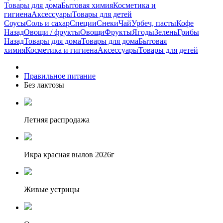
Товары для дома
Бытовая химия
Косметика и
гигиена
Аксессуары
Товары для детей
Соусы
Соль и сахар
Специи
Снеки
Чай
Урбеч, пасты
Кофе
Назад
Овощи / фрукты
Овощи
Фрукты
Ягоды
Зелень
Грибы
Назад
Товары для дома
Товары для дома
Бытовая
химия
Косметика и гигиена
Аксессуары
Товары для детей
Правильное питание
Без лактозы
Летняя распродажа
Икра красная вылов 2026г
Живые устрицы