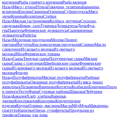
копчения
Рыба горячего копчения
Рыба вяленая
Назад
Мясо / птица
Птица
Говядина, телятина
Баранина,
ягнятина
Кролик
Свинина
Оленина
Субпродукты
Мясо
дичи
Конина
Козлятина
Стейки
Назад
Мясная гастрономия
Колбаса, ветчина
Сосиски,
сардельки
Бекон, сало
Тушенка
Деликатесы
Дичь
Фуа-
гра
Паштеты
Фермерские деликатесы
Сыровяленые
деликатесы
Рийеты
Назад
Молочная продукция
Молоко
Творог,
сметана
Йогурты
Кисломолочная продукция
Сливки
Масло
сливочное
Из козьего молока
Из овечьего
молока
Яйца
Фермерские товары
Назад
Сыры
Твердые сыры
Полутвердые сыры
Мягкие
сыры
Сыры c плесенью
Швейцарские сыры
Фермерские
сыры
Из коровьего молока
Из козьего молока
Из овечьего
молока
Фондю
Назад
Полуфабрикаты
Мясные полуфабрикаты
Рыбные
полуфабрикаты
Овощные полуфабрикаты
Из мяса диких
животных
Пельмени
Вареники
Котлеты
Колбаски
Блинчики
Пицц
и пироги
Тесто
Фарш
Суповые наборы
Шашлык
Чебуреки
Назад
Бакалея
Хлеб, хлебцы
Варенья,
джемы
Консервация
Консервы
Кондитерские
изделия
Крупы
Оливки, маслины
Масла
Мёд
Мука
Макароны,
спагетти
Напитки
Орехи, сухофрукты
Продукция из
трюфеля
Товары для дома