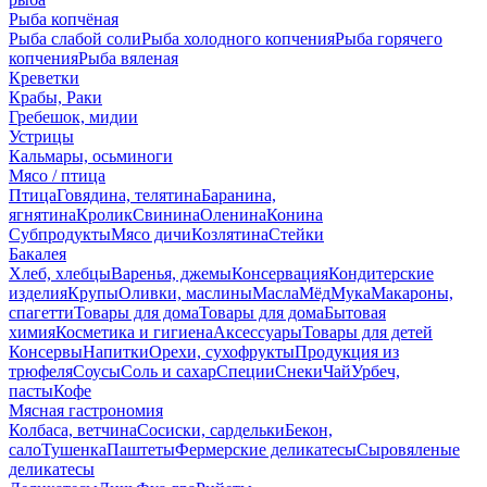
Рыба копчёная
Рыба слабой соли
Рыба холодного копчения
Рыба горячего
копчения
Рыба вяленая
Креветки
Крабы, Раки
Гребешок, мидии
Устрицы
Кальмары, осьминоги
Мясо / птица
Птица
Говядина, телятина
Баранина,
ягнятина
Кролик
Свинина
Оленина
Конина
Субпродукты
Мясо дичи
Козлятина
Стейки
Бакалея
Хлеб, хлебцы
Варенья, джемы
Консервация
Кондитерские
изделия
Крупы
Оливки, маслины
Масла
Мёд
Мука
Макароны,
спагетти
Товары для дома
Товары для дома
Бытовая
химия
Косметика и гигиена
Аксессуары
Товары для детей
Консервы
Напитки
Орехи, сухофрукты
Продукция из
трюфеля
Соусы
Соль и сахар
Специи
Снеки
Чай
Урбеч,
пасты
Кофе
Мясная гастрономия
Колбаса, ветчина
Сосиски, сардельки
Бекон,
сало
Тушенка
Паштеты
Фермерские деликатесы
Сыровяленые
деликатесы