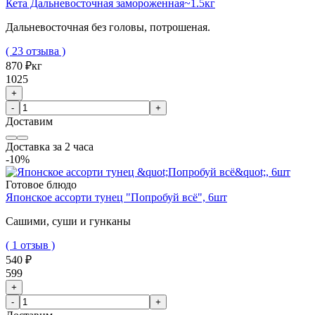
Кета Дальневосточная замороженная~1.5кг
Дальневосточная без головы, потрошеная.
( 23 отзыва )
870 ₽
кг
1025
+
-
+
Доставим
Доставка за 2 часа
-10%
Готовое блюдо
Японское ассорти тунец "Попробуй всё", 6шт
Сашими, суши и гунканы
( 1 отзыв )
540 ₽
599
+
-
+