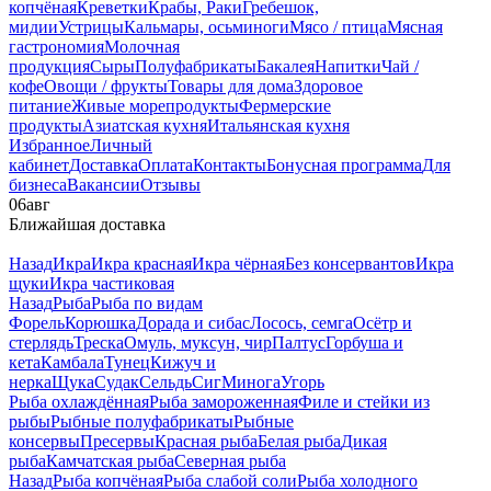
копчёная
Креветки
Крабы, Раки
Гребешок,
мидии
Устрицы
Кальмары, осьминоги
Мясо / птица
Мясная
гастрономия
Молочная
продукция
Сыры
Полуфабрикаты
Бакалея
Напитки
Чай /
кофе
Овощи / фрукты
Товары для дома
Здоровое
питание
Живые морепродукты
Фермерские
продукты
Азиатская кухня
Итальянская кухня
Избранное
Личный
кабинет
Доставка
Оплата
Контакты
Бонусная программа
Для
бизнеса
Вакансии
Отзывы
06
авг
Ближайшая доставка
Назад
Икра
Икра красная
Икра чёрная
Без консервантов
Икра
щуки
Икра частиковая
Назад
Рыба
Рыба по видам
Форель
Корюшка
Дорада и сибас
Лосось, семга
Осётр и
стерлядь
Треска
Омуль, муксун, чир
Палтус
Горбуша и
кета
Камбала
Тунец
Кижуч и
нерка
Щука
Судак
Сельдь
Сиг
Минога
Угорь
Рыба охлаждённая
Рыба замороженная
Филе и стейки из
рыбы
Рыбные полуфабрикаты
Рыбные
консервы
Пресервы
Красная рыба
Белая рыба
Дикая
рыба
Камчатская рыба
Северная рыба
Назад
Рыба копчёная
Рыба слабой соли
Рыба холодного