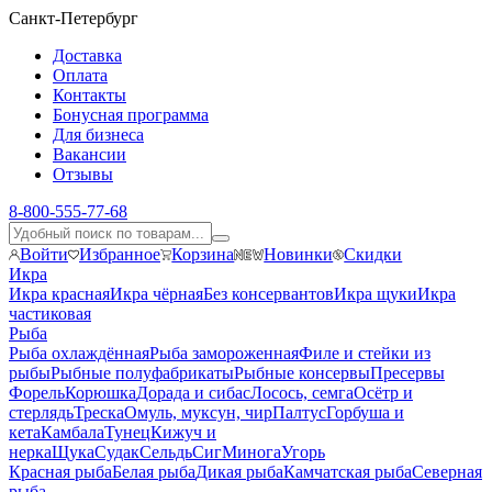
Санкт-Петербург
Доставка
Оплата
Контакты
Бонусная программа
Для бизнеса
Вакансии
Отзывы
8-800-555-77-68
Войти
Избранное
Корзина
Новинки
Скидки
Икра
Икра красная
Икра чёрная
Без консервантов
Икра щуки
Икра
частиковая
Рыба
Рыба охлаждённая
Рыба замороженная
Филе и стейки из
рыбы
Рыбные полуфабрикаты
Рыбные консервы
Пресервы
Форель
Корюшка
Дорада и сибас
Лосось, семга
Осётр и
стерлядь
Треска
Омуль, муксун, чир
Палтус
Горбуша и
кета
Камбала
Тунец
Кижуч и
нерка
Щука
Судак
Сельдь
Сиг
Минога
Угорь
Красная рыба
Белая рыба
Дикая рыба
Камчатская рыба
Северная
рыба