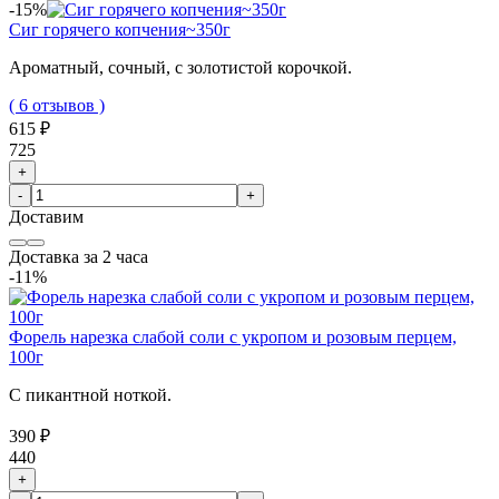
-15%
Сиг горячего копчения~350г
Ароматный, сочный, с золотистой корочкой.
( 6 отзывов )
615 ₽
725
+
-
+
Доставим
Доставка за 2 часа
-11%
Форель нарезка слабой соли с укропом и розовым перцем,
100г
С пикантной ноткой.
390 ₽
440
+