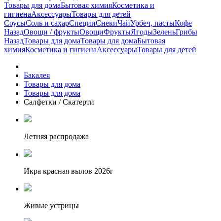
Товары для дома
Бытовая химия
Косметика и
гигиена
Аксессуары
Товары для детей
Соусы
Соль и сахар
Специи
Снеки
Чай
Урбеч, пасты
Кофе
Назад
Овощи / фрукты
Овощи
Фрукты
Ягоды
Зелень
Грибы
Назад
Товары для дома
Товары для дома
Бытовая
химия
Косметика и гигиена
Аксессуары
Товары для детей
Бакалея
Товары для дома
Товары для дома
Салфетки / Скатерти
Летняя распродажа
Икра красная вылов 2026г
Живые устрицы