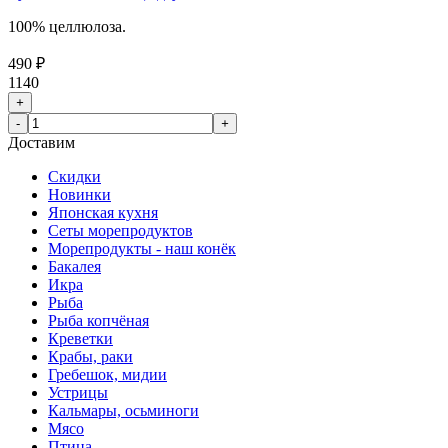
100% целлюлоза.
490 ₽
1140
+
-
+
Доставим
Скидки
Новинки
Японская кухня
Сеты морепродуктов
Морепродукты - наш конёк
Бакалея
Икра
Рыба
Рыба копчёная
Креветки
Крабы, раки
Гребешок, мидии
Устрицы
Кальмары, осьминоги
Мясо
Птица