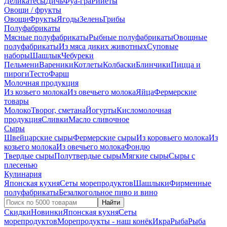
Деликатесы
Дичь
Фуа-гра
Рийеты
Овощи / фрукты
Овощи
Фрукты
Ягоды
Зелень
Грибы
Полуфабрикаты
Мясные полуфабрикаты
Рыбные полуфабрикаты
Овощные
полуфабрикаты
Из мяса диких животных
Суповые
наборы
Шашлык
Чебуреки
Пельмени
Вареники
Котлеты
Колбаски
Блинчики
Пицца и
пироги
Тесто
Фарш
Молочная продукция
Из козьего молока
Из овечьего молока
Яйца
Фермерские
товары
Молоко
Творог, сметана
Йогурты
Кисломолочная
продукция
Сливки
Масло сливочное
Сыры
Швейцарские сыры
Фермерские сыры
Из коровьего молока
Из
козьего молока
Из овечьего молока
Фондю
Твердые сыры
Полутвердые сыры
Мягкие сыры
Сыры c
плесенью
Кулинария
Японская кухня
Сеты морепродуктов
Шашлыки
Фирменные
полуфабрикаты
Безалкогольное пиво и вино
Найти
Скидки
Новинки
Японская кухня
Сеты
морепродуктов
Морепродукты - наш конёк
Икра
Рыба
Рыба