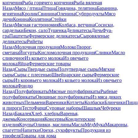
копчения
Рыба горячего копчения
Рыба вяленая
Назад
Мясо / птица
Птица
Говядина, телятина
Баранина,
ягнятина
Кролик
Свинина
Оленина
Субпродукты
Мясо
дичи
Конина
Козлятина
Стейки
Назад
Мясная гастрономия
Колбаса, ветчина
Сосиски,
сардельки
Бекон, сало
Тушенка
Деликатесы
Дичь
Фуа-
гра
Паштеты
Фермерские деликатесы
Сыровяленые
деликатесы
Рийеты
Назад
Молочная продукция
Молоко
Творог,
сметана
Йогурты
Кисломолочная продукция
Сливки
Масло
сливочное
Из козьего молока
Из овечьего
молока
Яйца
Фермерские товары
Назад
Сыры
Твердые сыры
Полутвердые сыры
Мягкие
сыры
Сыры c плесенью
Швейцарские сыры
Фермерские
сыры
Из коровьего молока
Из козьего молока
Из овечьего
молока
Фондю
Назад
Полуфабрикаты
Мясные полуфабрикаты
Рыбные
полуфабрикаты
Овощные полуфабрикаты
Из мяса диких
животных
Пельмени
Вареники
Котлеты
Колбаски
Блинчики
Пицц
и пироги
Тесто
Фарш
Суповые наборы
Шашлык
Чебуреки
Назад
Бакалея
Хлеб, хлебцы
Варенья,
джемы
Консервация
Консервы
Кондитерские
изделия
Крупы
Оливки, маслины
Масла
Мёд
Мука
Макароны,
спагетти
Напитки
Орехи, сухофрукты
Продукция из
трюфеля
Товары для дома