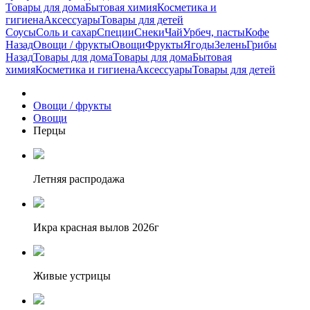
Товары для дома
Бытовая химия
Косметика и
гигиена
Аксессуары
Товары для детей
Соусы
Соль и сахар
Специи
Снеки
Чай
Урбеч, пасты
Кофе
Назад
Овощи / фрукты
Овощи
Фрукты
Ягоды
Зелень
Грибы
Назад
Товары для дома
Товары для дома
Бытовая
химия
Косметика и гигиена
Аксессуары
Товары для детей
Овощи / фрукты
Овощи
Перцы
Летняя распродажа
Икра красная вылов 2026г
Живые устрицы