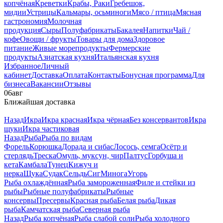
копчёная
Креветки
Крабы, Раки
Гребешок,
мидии
Устрицы
Кальмары, осьминоги
Мясо / птица
Мясная
гастрономия
Молочная
продукция
Сыры
Полуфабрикаты
Бакалея
Напитки
Чай /
кофе
Овощи / фрукты
Товары для дома
Здоровое
питание
Живые морепродукты
Фермерские
продукты
Азиатская кухня
Итальянская кухня
Избранное
Личный
кабинет
Доставка
Оплата
Контакты
Бонусная программа
Для
бизнеса
Вакансии
Отзывы
06
авг
Ближайшая доставка
Назад
Икра
Икра красная
Икра чёрная
Без консервантов
Икра
щуки
Икра частиковая
Назад
Рыба
Рыба по видам
Форель
Корюшка
Дорада и сибас
Лосось, семга
Осётр и
стерлядь
Треска
Омуль, муксун, чир
Палтус
Горбуша и
кета
Камбала
Тунец
Кижуч и
нерка
Щука
Судак
Сельдь
Сиг
Минога
Угорь
Рыба охлаждённая
Рыба замороженная
Филе и стейки из
рыбы
Рыбные полуфабрикаты
Рыбные
консервы
Пресервы
Красная рыба
Белая рыба
Дикая
рыба
Камчатская рыба
Северная рыба
Назад
Рыба копчёная
Рыба слабой соли
Рыба холодного