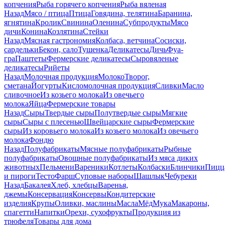
копчения
Рыба горячего копчения
Рыба вяленая
Назад
Мясо / птица
Птица
Говядина, телятина
Баранина,
ягнятина
Кролик
Свинина
Оленина
Субпродукты
Мясо
дичи
Конина
Козлятина
Стейки
Назад
Мясная гастрономия
Колбаса, ветчина
Сосиски,
сардельки
Бекон, сало
Тушенка
Деликатесы
Дичь
Фуа-
гра
Паштеты
Фермерские деликатесы
Сыровяленые
деликатесы
Рийеты
Назад
Молочная продукция
Молоко
Творог,
сметана
Йогурты
Кисломолочная продукция
Сливки
Масло
сливочное
Из козьего молока
Из овечьего
молока
Яйца
Фермерские товары
Назад
Сыры
Твердые сыры
Полутвердые сыры
Мягкие
сыры
Сыры c плесенью
Швейцарские сыры
Фермерские
сыры
Из коровьего молока
Из козьего молока
Из овечьего
молока
Фондю
Назад
Полуфабрикаты
Мясные полуфабрикаты
Рыбные
полуфабрикаты
Овощные полуфабрикаты
Из мяса диких
животных
Пельмени
Вареники
Котлеты
Колбаски
Блинчики
Пицц
и пироги
Тесто
Фарш
Суповые наборы
Шашлык
Чебуреки
Назад
Бакалея
Хлеб, хлебцы
Варенья,
джемы
Консервация
Консервы
Кондитерские
изделия
Крупы
Оливки, маслины
Масла
Мёд
Мука
Макароны,
спагетти
Напитки
Орехи, сухофрукты
Продукция из
трюфеля
Товары для дома