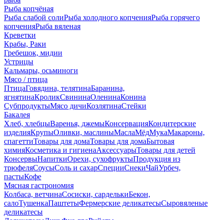
Рыба копчёная
Рыба слабой соли
Рыба холодного копчения
Рыба горячего
копчения
Рыба вяленая
Креветки
Крабы, Раки
Гребешок, мидии
Устрицы
Кальмары, осьминоги
Мясо / птица
Птица
Говядина, телятина
Баранина,
ягнятина
Кролик
Свинина
Оленина
Конина
Субпродукты
Мясо дичи
Козлятина
Стейки
Бакалея
Хлеб, хлебцы
Варенья, джемы
Консервация
Кондитерские
изделия
Крупы
Оливки, маслины
Масла
Мёд
Мука
Макароны,
спагетти
Товары для дома
Товары для дома
Бытовая
химия
Косметика и гигиена
Аксессуары
Товары для детей
Консервы
Напитки
Орехи, сухофрукты
Продукция из
трюфеля
Соусы
Соль и сахар
Специи
Снеки
Чай
Урбеч,
пасты
Кофе
Мясная гастрономия
Колбаса, ветчина
Сосиски, сардельки
Бекон,
сало
Тушенка
Паштеты
Фермерские деликатесы
Сыровяленые
деликатесы