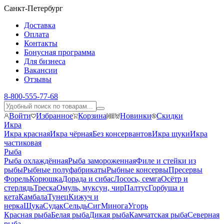
Санкт-Петербург
Доставка
Оплата
Контакты
Бонусная программа
Для бизнеса
Вакансии
Отзывы
8-800-555-77-68
Войти
Избранное
Корзина
Новинки
Скидки
Икра
Икра красная
Икра чёрная
Без консервантов
Икра щуки
Икра
частиковая
Рыба
Рыба охлаждённая
Рыба замороженная
Филе и стейки из
рыбы
Рыбные полуфабрикаты
Рыбные консервы
Пресервы
Форель
Корюшка
Дорада и сибас
Лосось, семга
Осётр и
стерлядь
Треска
Омуль, муксун, чир
Палтус
Горбуша и
кета
Камбала
Тунец
Кижуч и
нерка
Щука
Судак
Сельдь
Сиг
Минога
Угорь
Красная рыба
Белая рыба
Дикая рыба
Камчатская рыба
Северная
рыба