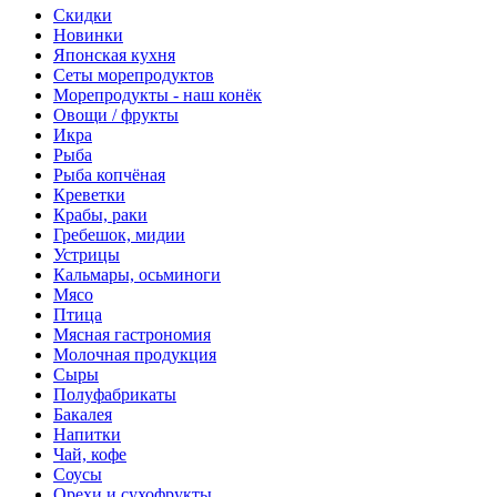
Скидки
Новинки
Японская кухня
Сеты морепродуктов
Морепродукты - наш конёк
Овощи / фрукты
Икра
Рыба
Рыба копчёная
Креветки
Крабы, раки
Гребешок, мидии
Устрицы
Кальмары, осьминоги
Мясо
Птица
Мясная гастрономия
Молочная продукция
Сыры
Полуфабрикаты
Бакалея
Напитки
Чай, кофе
Соусы
Орехи и сухофрукты