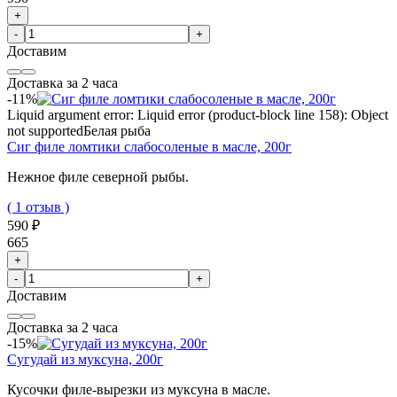
+
-
+
Доставим
Доставка за 2 часа
-11%
Liquid argument error: Liquid error (product-block line 158): Object
not supported
Белая рыба
Сиг филе ломтики слабосоленые в масле, 200г
Нежное филе северной рыбы.
( 1 отзыв )
590 ₽
665
+
-
+
Доставим
Доставка за 2 часа
-15%
Сугудай из муксуна, 200г
Кусочки филе-вырезки из муксуна в масле.