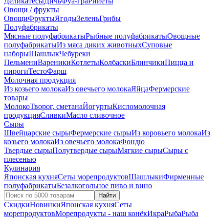
Деликатесы
Дичь
Фуа-гра
Рийеты
Овощи / фрукты
Овощи
Фрукты
Ягоды
Зелень
Грибы
Полуфабрикаты
Мясные полуфабрикаты
Рыбные полуфабрикаты
Овощные
полуфабрикаты
Из мяса диких животных
Суповые
наборы
Шашлык
Чебуреки
Пельмени
Вареники
Котлеты
Колбаски
Блинчики
Пицца и
пироги
Тесто
Фарш
Молочная продукция
Из козьего молока
Из овечьего молока
Яйца
Фермерские
товары
Молоко
Творог, сметана
Йогурты
Кисломолочная
продукция
Сливки
Масло сливочное
Сыры
Швейцарские сыры
Фермерские сыры
Из коровьего молока
Из
козьего молока
Из овечьего молока
Фондю
Твердые сыры
Полутвердые сыры
Мягкие сыры
Сыры c
плесенью
Кулинария
Японская кухня
Сеты морепродуктов
Шашлыки
Фирменные
полуфабрикаты
Безалкогольное пиво и вино
Найти
Скидки
Новинки
Японская кухня
Сеты
морепродуктов
Морепродукты - наш конёк
Икра
Рыба
Рыба