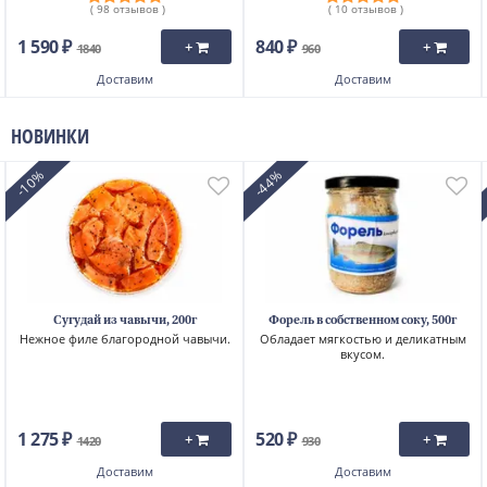
( 98 отзывов )
( 10 отзывов )
1 590 ₽
840 ₽
+
+
1840
960
Доставим
Доставим
НОВИНКИ
-10%
-44%
Сугудай из чавычи, 200г
Форель в собственном соку, 500г
Нежное филе благородной чавычи.
Обладает мягкостью и деликатным
вкусом.
1 275 ₽
520 ₽
+
+
1420
930
Доставим
Доставим