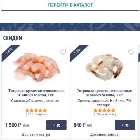
ПЕРЕЙТИ В КАТАЛОГ
Соль и сахар
Специи
Снеки
Чай
Урбеч, пасты
Кофе
Скрыть
СКИДКИ
-14%
-13%
Тигровые креветки очищенные
Тигровые креветки очищенные
31/40 без головы, 1кг
31/40 без головы, 500г
С хвостом.Свежемороженые.
Свежемороженые. Не более 7%
глазури.
( 98 отзывов )
( 10 отзывов )
1 590 ₽
840 ₽
+
+
1840
960
Доставим
завтра
Доставим
завтра