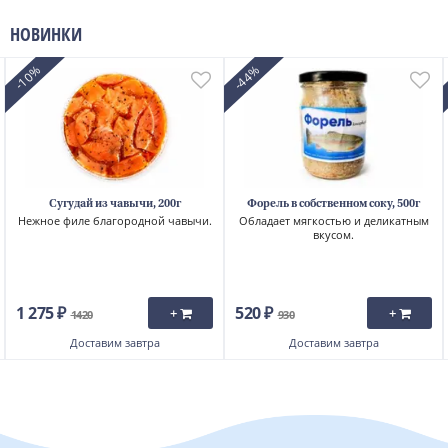
НОВИНКИ
-10%
-44%
Сугудай из чавычи, 200г
Форель в собственном соку, 500г
Нежное филе благородной чавычи.
Обладает мягкостью и деликатным
вкусом.
1 275 ₽
520 ₽
+
+
1420
930
Доставим
завтра
Доставим
завтра