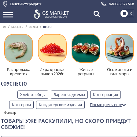
Санкт-Петербург
8-800-555-77-68
0
БАКАЛЕЯ
СОУСЫ
ПЕСТО
Распродажа
Икра красная
Живые
Осьминоги и
креветок
вылов 2026г
устрицы
кальмары
СОУС ПЕСТО
Хлеб, хлебцы
Варенья, джемы
Консервация
Консервы
Кондитерские изделия
Посмотреть еще
Фильтр
Крупы
Оливки, маслины
Масла
Мёд
Мука
ТОВАРЫ УЖЕ РАСКУПИЛИ, НО СКОРО ПРИЕДУТ
Макароны, спагетти
Напитки
Орехи, сухофрукты
СВЕЖИЕ!
Продукция из трюфеля
Товары для дома
Соусы