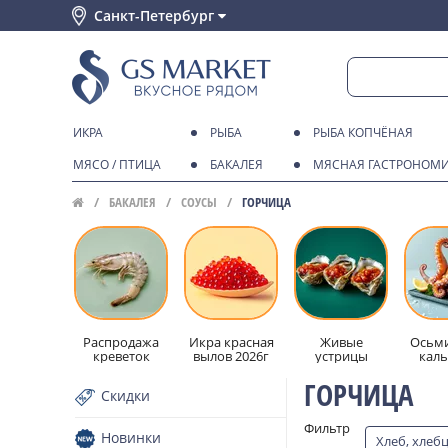
Санкт-Петербург
ИКРА
РЫБА
РЫБА КОПЧЁНАЯ
МЯСО / ПТИЦА
БАКАЛЕЯ
МЯСНАЯ ГАСТРОНОМ
БАКАЛЕЯ
СОУСЫ
ГОРЧИЦА
Распродажа
Икра красная
Живые
Осьми
креветок
вылов 2026г
устрицы
кал
ГОРЧИЦА
Скидки
Фильтр
Новинки
Хлеб, хлеб