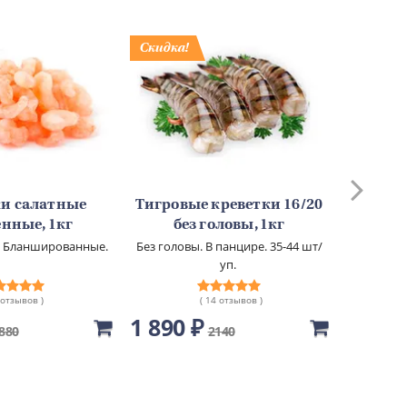
и салатные
Тигровые креветки 16/20
Тигров
нные, 1кг
без головы, 1кг
бе
п. Бланшированные.
Без головы. В панцире. 35-44 шт/
уп.
 отзывов )
( 14 отзывов )
1 890 ₽
1 610
880
2140