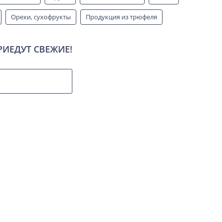
Орехи, сухофрукты
Продукция из трюфеля
Чай
Урбеч, пасты
Кофе
Скрыть
РИЕДУТ СВЕЖИЕ!