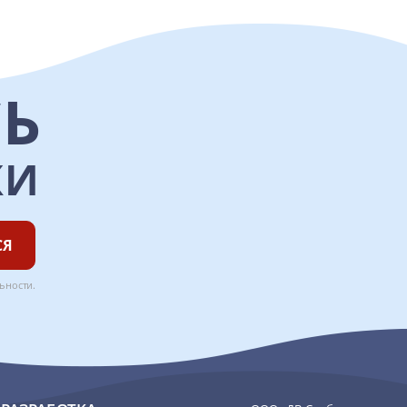
Ь
КИ
СЯ
ьности
.