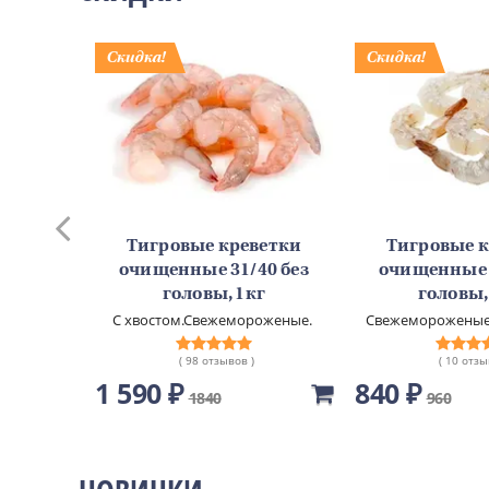
уши с
Тигровые креветки
Тигровые 
4шт
очищенные 31/40 без
очищенные 3
емиальное
головы, 1кг
головы,
С хвостом.Свежемороженые.
Свежемороженые.
глазур
( 98 отзывов )
( 10 отзы
1 590 ₽
840 ₽
1840
960