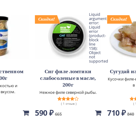
Liquid
argument
error:
Liquid
error
(product-
block
line
158):
Object
not
supported
бственном
Сиг филе ломтики
Сугудай из
500г
слабосоленые в масле,
Кусочки филе-
в
гкостью и
200г
 вкусом.
Нежное филе северной рыбы.
( 1 отзыв )
(
590 ₽
710 ₽
665
840