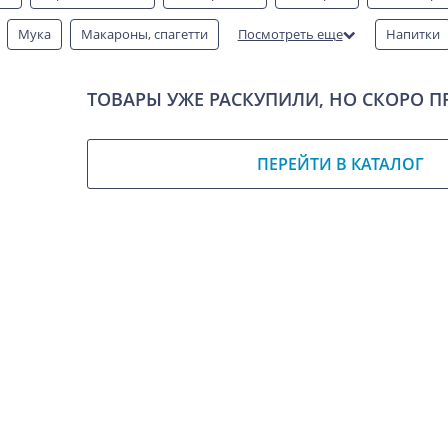
Мука
Макароны, спагетти
Посмотреть еще
Напитки
овары для дома
Соусы
Соль и сахар
Специи
Снеки
ТОВАРЫ УЖЕ РАСКУПИЛИ, НО СКОРО П
ПЕРЕЙТИ В КАТАЛОГ