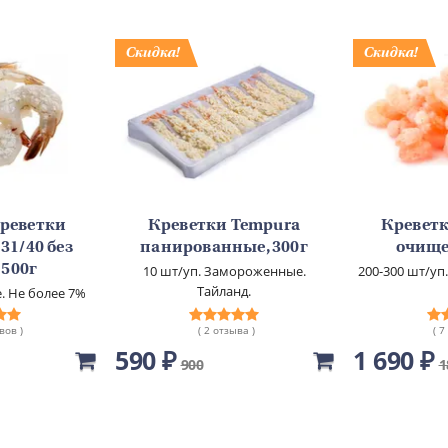
креветки
Креветки Tempura
Креветк
1/40 без
панированные, 300г
очище
 500г
10 шт/уп. Замороженные.
200-300 шт/у
Тайланд.
 Не более 7%
и.
вов )
( 2 отзыва )
( 7
590 ₽
1 690 ₽
900
1