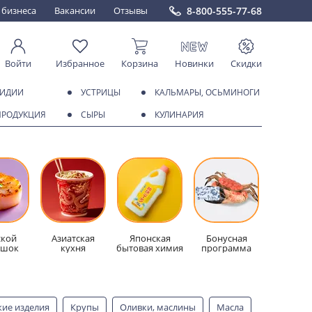
8-800-555-77-68
 бизнеса
Вакансии
Отзывы
Войти
Избранное
Корзина
Новинки
Скидки
МИДИИ
УСТРИЦЫ
КАЛЬМАРЫ, ОСЬМИНОГИ
ПРОДУКЦИЯ
СЫРЫ
КУЛИНАРИЯ
кой
Азиатская
Японская
Бонусная
ешок
кухня
бытовая химия
программа
кие изделия
Крупы
Оливки, маслины
Масла