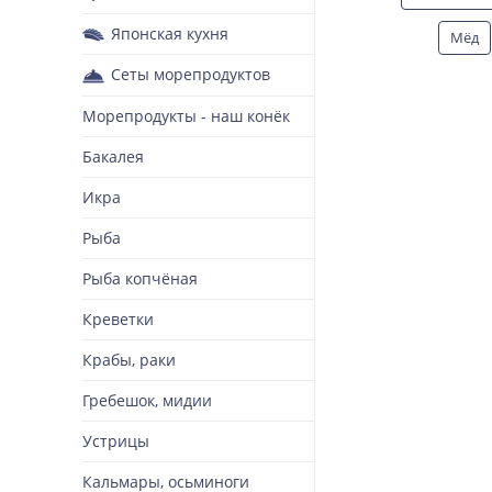
Японская кухня
Мёд
Сеты морепродуктов
Т
Морепродукты - наш конёк
Бакалея
Икра
Рыба
Рыба копчёная
Креветки
Крабы, раки
Гребешок, мидии
Устрицы
Кальмары, осьминоги