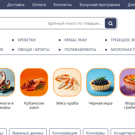
Доставка
Оплата
Контакты
Бонусная программа
Для
КРЕВЕТКИ
КРАБЫ, РАКИ
ГРЕБЕШОК, 
ИЯ
ОВОЩИ / ФРУКТЫ
ПОЛУФАБРИКАТЫ
МОЛОЧНАЯ 
ноги и
Кубанские
Мясо краба
Чёрная икра
Морс
ьмары
раки
греб
цы
Варенья, джемы
Консервация
Консервы
Кондитерс