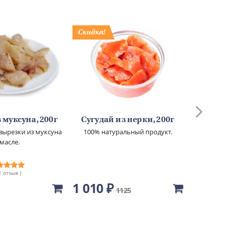
 муксуна, 200г
Сугудай из нерки, 200г
Сугуд
вырезки из муксуна
100% натуральный продукт.
100% н
 масле.
 1 отзыв )
1 010 ₽
650 ₽
1125