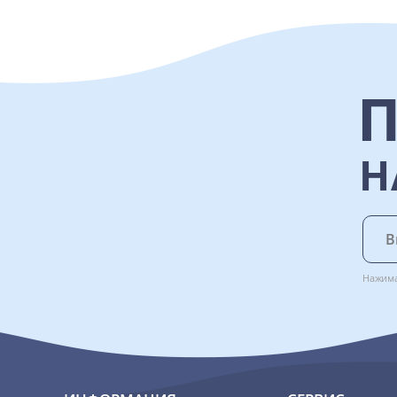
Н
Нажима