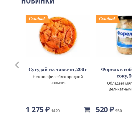
НОВИНКИ
го
Сугудай из чавычи, 200г
Форель в со
00г
Нежное филе благородной
соку, 
чавычи.
овы.
Обладает мя
деликатным
1 275 ₽
520 ₽
1420
930