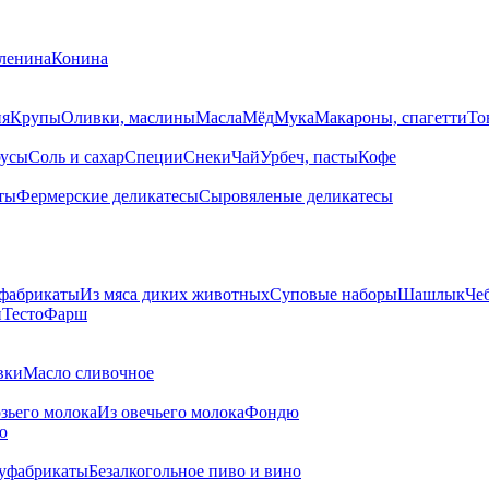
ленина
Конина
ия
Крупы
Оливки, маслины
Масла
Мёд
Мука
Макароны, спагетти
То
усы
Соль и сахар
Специи
Снеки
Чай
Урбеч, пасты
Кофе
ты
Фермерские деликатесы
Сыровяленые деликатесы
фабрикаты
Из мяса диких животных
Суповые наборы
Шашлык
Че
и
Тесто
Фарш
вки
Масло сливочное
озьего молока
Из овечьего молока
Фондю
ю
уфабрикаты
Безалкогольное пиво и вино