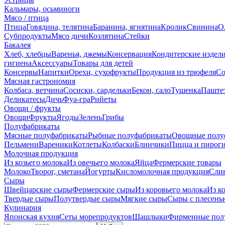
Кальмары, осьминоги
Мясо / птица
Птица
Говядина, телятина
Баранина, ягнятина
Кролик
Свинина
О
Субпродукты
Мясо дичи
Козлятина
Стейки
Бакалея
Хлеб, хлебцы
Варенья, джемы
Консервация
Кондитерские издел
гигиена
Аксессуары
Товары для детей
Консервы
Напитки
Орехи, сухофрукты
Продукция из трюфеля
Со
Мясная гастрономия
Колбаса, ветчина
Сосиски, сардельки
Бекон, сало
Тушенка
Паште
Деликатесы
Дичь
Фуа-гра
Рийеты
Овощи / фрукты
Овощи
Фрукты
Ягоды
Зелень
Грибы
Полуфабрикаты
Мясные полуфабрикаты
Рыбные полуфабрикаты
Овощные полу
Пельмени
Вареники
Котлеты
Колбаски
Блинчики
Пицца и пирог
Молочная продукция
Из козьего молока
Из овечьего молока
Яйца
Фермерские товары
Молоко
Творог, сметана
Йогурты
Кисломолочная продукция
Сли
Сыры
Швейцарские сыры
Фермерские сыры
Из коровьего молока
Из к
Твердые сыры
Полутвердые сыры
Мягкие сыры
Сыры c плесень
Кулинария
Японская кухня
Сеты морепродуктов
Шашлыки
Фирменные пол