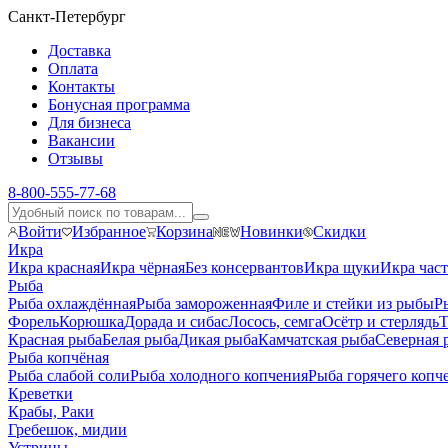
Санкт-Петербург
Доставка
Оплата
Контакты
Бонусная программа
Для бизнеса
Вакансии
Отзывы
8-800-555-77-68
Войти
Избранное
Корзина
Новинки
Скидки
Икра
Икра красная
Икра чёрная
Без консервантов
Икра щуки
Икра час
Рыба
Рыба охлаждённая
Рыба замороженная
Филе и стейки из рыбы
Р
Форель
Корюшка
Дорада и сибас
Лосось, семга
Осётр и стерлядь
Т
Красная рыба
Белая рыба
Дикая рыба
Камчатская рыба
Северная 
Рыба копчёная
Рыба слабой соли
Рыба холодного копчения
Рыба горячего копч
Креветки
Крабы, Раки
Гребешок, мидии
Устрицы