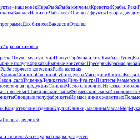
укты - наш конёк
Икра
Рыба
Рыба копчёная
Креветки
Крабы, Раки
икаты
Бакалея
Напитки
Чай / кофе
Овощи / фрукты
Товары для дом
 программа
Для бизнеса
Вакансии
Отзывы
и
Икра частиковая
реска
Омуль, муксун, чир
Палтус
Горбуша и кета
Камбала
Тунец
Ки
ыбные полуфабрикаты
Рыбные консервы
Пресервы
Красная рыба
Б
я
Рыба горячего копчения
Рыба вяленая
а
Кролик
Свинина
Оленина
Субпродукты
Мясо дичи
Конина
Козлят
Бекон, сало
Тушенка
Деликатесы
Дичь
Фуа-гра
Паштеты
Фермерски
ломолочная продукция
Сливки
Масло сливочное
Из козьего молок
 c плесенью
Швейцарские сыры
Фермерские сыры
Из коровьего 
рикаты
Овощные полуфабрикаты
Из мяса диких животных
Пельм
вы
Кондитерские изделия
Крупы
Оливки, маслины
Масла
Мёд
Мук
ы
Товары для детей
а и гигиена
Аксессуары
Товары для детей