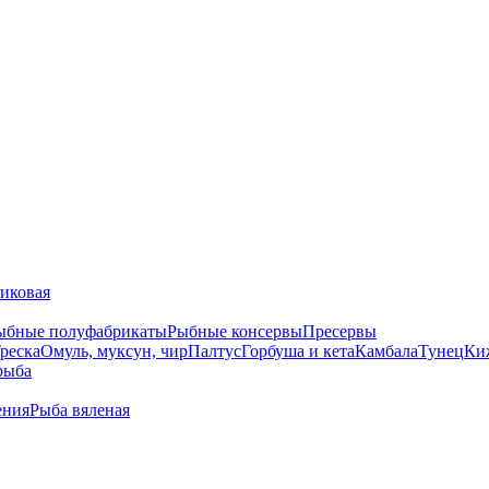
тиковая
ыбные полуфабрикаты
Рыбные консервы
Пресервы
реска
Омуль, муксун, чир
Палтус
Горбуша и кета
Камбала
Тунец
Ки
рыба
ения
Рыба вяленая