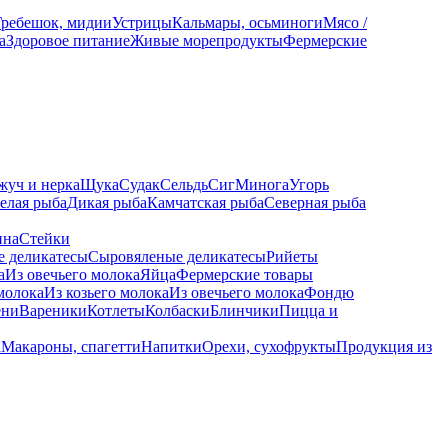
Гребешок, мидии
Устрицы
Кальмары, осьминоги
Мясо /
а
Здоровое питание
Живые морепродукты
Фермерские
жуч и нерка
Щука
Судак
Сельдь
Сиг
Минога
Угорь
елая рыба
Дикая рыба
Камчатская рыба
Северная рыба
ина
Стейки
е деликатесы
Сыровяленые деликатесы
Рийеты
а
Из овечьего молока
Яйца
Фермерские товары
молока
Из козьего молока
Из овечьего молока
Фондю
ени
Вареники
Котлеты
Колбаски
Блинчики
Пицца и
а
Макароны, спагетти
Напитки
Орехи, сухофрукты
Продукция из