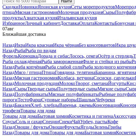
Найти
Скидки
Новинки
Японская кухня
Сеты морепродуктов
Морепрод
птица
Мясная гастрономия
Молочная продукция
Сыры
Полуфабр
продукты
Азиатская кухня
Итальянская кухня
Избранное
Личный кабинет
Доставка
Оплата
Контакты
Бонусная
07
авг
Ближайшая доставка
Назад
Икра
Икра красная
Икра чёрная
Без консервантов
Икра щук
Назад
Рыба
Рыба по видам
Форель
Корюшка
Дорада и сибас
Лосось, семга
Осётр и стерлядь
Т
Рыба охлаждённая
Рыба замороженная
Филе и стейки из рыбы
Р
Назад
Рыба копчёная
Рыба слабой соли
Рыба холодного копчени
Назад
Мясо / птица
Птица
Говядина, телятина
Баранина, ягнятин
Назад
Мясная гастрономия
Колбаса, ветчина
Сосиски, сардельки
Назад
Молочная продукция
Молоко
Творог, сметана
Йогурты
Кис
Назад
Сыры
Твердые сыры
Полутвердые сыры
Мягкие сыры
Сыры
Назад
Полуфабрикаты
Мясные полуфабрикаты
Рыбные полуфаб
пироги
Тесто
Фарш
Суповые наборы
Шашлык
Чебуреки
Назад
Бакалея
Хлеб, хлебцы
Варенья, джемы
Консервация
Консер
трюфеля
Товары для дома
Товары для дома
Бытовая химия
Косметика и гигиена
Аксессуар
Соусы
Соль и сахар
Специи
Снеки
Чай
Урбеч, пасты
Кофе
Назад
Овощи / фрукты
Овощи
Фрукты
Ягоды
Зелень
Грибы
Назад
Товары для дома
Товары для дома
Бытовая химия
Косметик