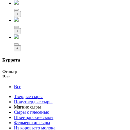
+
+
+
Буррата
Фильтр
Все
Все
Твердые сыры
Полутвердые сыры
Мягкие сыры
Сыры c плесенью
Швейцарские сыры
Фермерские сыры
Из коровьего молока