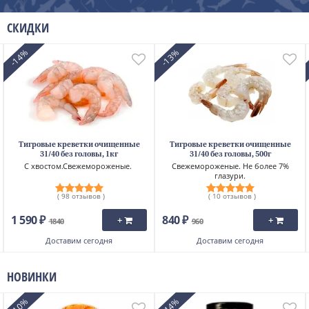
СКИДКИ
-14%
-13%
Тигровые креветки очищенные
Тигровые креветки очищенные
31/40 без головы, 1кг
31/40 без головы, 500г
С хвостом.Свежемороженые.
Свежемороженые. Не более 7%
глазури.
( 98 отзывов )
( 10 отзывов )
1 590 ₽
840 ₽
+
+
1840
960
Доставим
сегодня
Доставим
сегодня
НОВИНКИ
-10%
-44%