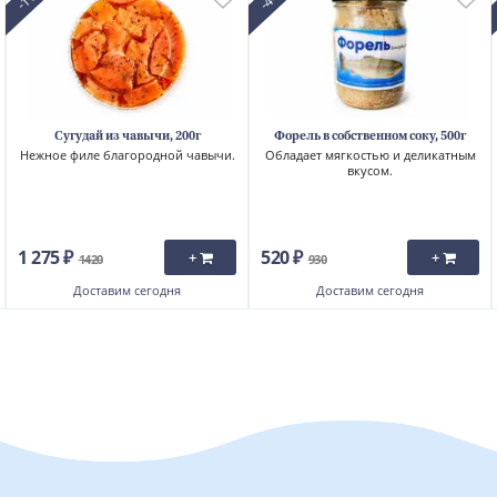
Сугудай из чавычи, 200г
Форель в собственном соку, 500г
Нежное филе благородной чавычи.
Обладает мягкостью и деликатным
вкусом.
1 275 ₽
520 ₽
+
+
1420
930
Доставим
сегодня
Доставим
сегодня