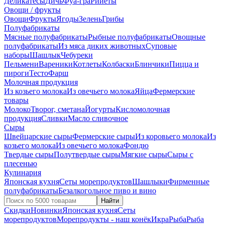
Деликатесы
Дичь
Фуа-гра
Рийеты
Овощи / фрукты
Овощи
Фрукты
Ягоды
Зелень
Грибы
Полуфабрикаты
Мясные полуфабрикаты
Рыбные полуфабрикаты
Овощные
полуфабрикаты
Из мяса диких животных
Суповые
наборы
Шашлык
Чебуреки
Пельмени
Вареники
Котлеты
Колбаски
Блинчики
Пицца и
пироги
Тесто
Фарш
Молочная продукция
Из козьего молока
Из овечьего молока
Яйца
Фермерские
товары
Молоко
Творог, сметана
Йогурты
Кисломолочная
продукция
Сливки
Масло сливочное
Сыры
Швейцарские сыры
Фермерские сыры
Из коровьего молока
Из
козьего молока
Из овечьего молока
Фондю
Твердые сыры
Полутвердые сыры
Мягкие сыры
Сыры c
плесенью
Кулинария
Японская кухня
Сеты морепродуктов
Шашлыки
Фирменные
полуфабрикаты
Безалкогольное пиво и вино
Найти
Скидки
Новинки
Японская кухня
Сеты
морепродуктов
Морепродукты - наш конёк
Икра
Рыба
Рыба