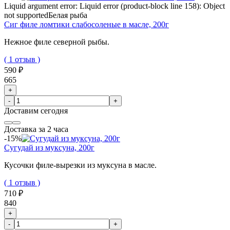
Liquid argument error: Liquid error (product-block line 158): Object
not supported
Белая рыба
Сиг филе ломтики слабосоленые в масле, 200г
Нежное филе северной рыбы.
( 1 отзыв )
590 ₽
665
+
-
+
Доставим
сегодня
Доставка за 2 часа
-15%
Сугудай из муксуна, 200г
Кусочки филе-вырезки из муксуна в масле.
( 1 отзыв )
710 ₽
840
+
-
+