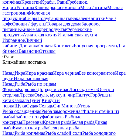
копчёная
Креветки
Крабы, Раки
Гребешок,
мидии
Устрицы
Кальмары, осьминоги
Мясо / птица
Мясная
гастрономия
Молочная
продукция
Сыры
Полуфабрикаты
Бакалея
Напитки
Чай /
кофе
Овощи / фрукты
Товары для дома
Здоровое
питание
Живые морепродукты
Фермерские
продукты
Азиатская кухня
Итальянская кухня
Избранное
Личный
кабинет
Доставка
Оплата
Контакты
Бонусная программа
Для
бизнеса
Вакансии
Отзывы
07
авг
Ближайшая доставка
Назад
Икра
Икра красная
Икра чёрная
Без консервантов
Икра
щуки
Икра частиковая
Назад
Рыба
Рыба по видам
Форель
Корюшка
Дорада и сибас
Лосось, семга
Осётр и
стерлядь
Треска
Омуль, муксун, чир
Палтус
Горбуша и
кета
Камбала
Тунец
Кижуч и
нерка
Щука
Судак
Сельдь
Сиг
Минога
Угорь
Рыба охлаждённая
Рыба замороженная
Филе и стейки из
рыбы
Рыбные полуфабрикаты
Рыбные
консервы
Пресервы
Красная рыба
Белая рыба
Дикая
рыба
Камчатская рыба
Северная рыба
Назад
Рыба копчёная
Рыба слабой соли
Рыба холодного