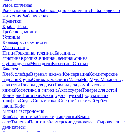
Рыба копчёная
Рыба слабой соли
Рыба холодного копчения
Рыба горячего
копчения
Рыба вяленая
Креветки
Крабы, Раки
Гребешок, мидии
Устрицы
Кальмары, осьминоги
Мясо / птица
Птица
Говядина, телятина
Баранина,
ягнятина
Кролик
Свинина
Оленина
Конина
Субпродукты
Мясо дичи
Козлятина
Стейки
Бакалея
Хлеб, хлебцы
Варенья, джемы
Консервация
Кондитерские
изделия
Крупы
Оливки, маслины
Масла
Мёд
Мука
Макароны,
спагетти
Товары для дома
Товары для дома
Бытовая
химия
Косметика и гигиена
Аксессуары
Товары для детей
Консервы
Напитки
Орехи, сухофрукты
Продукция из
трюфеля
Соусы
Соль и сахар
Специи
Снеки
Чай
Урбеч,
пасты
Кофе
Мясная гастрономия
Колбаса, ветчина
Сосиски, сардельки
Бекон,
сало
Тушенка
Паштеты
Фермерские деликатесы
Сыровяленые
деликатесы