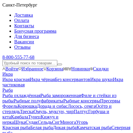
Санкт-Петербург
Доставка
Оплата
Контакты
Бонусная программа
Для бизнеса
Вакансии
Отзывы
8-800-555-77-68
Войти
Избранное
Корзина
Новинки
Скидки
Икра
Икра красная
Икра чёрная
Без консервантов
Икра щуки
Икра
частиковая
Рыба
Рыба охлаждённая
Рыба замороженная
Филе и стейки из
рыбы
Рыбные полуфабрикаты
Рыбные консервы
Пресервы
Форель
Корюшка
Дорада и сибас
Лосось, семга
Осётр и
стерлядь
Треска
Омуль, муксун, чир
Палтус
Горбуша и
кета
Камбала
Тунец
Кижуч и
нерка
Щука
Судак
Сельдь
Сиг
Минога
Угорь
Красная рыба
Белая рыба
Дикая рыба
Камчатская рыба
Северная
рыба