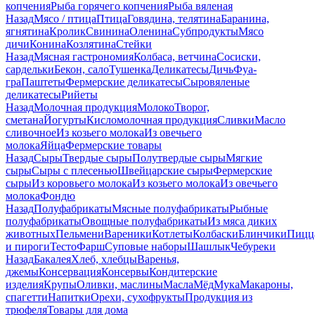
копчения
Рыба горячего копчения
Рыба вяленая
Назад
Мясо / птица
Птица
Говядина, телятина
Баранина,
ягнятина
Кролик
Свинина
Оленина
Субпродукты
Мясо
дичи
Конина
Козлятина
Стейки
Назад
Мясная гастрономия
Колбаса, ветчина
Сосиски,
сардельки
Бекон, сало
Тушенка
Деликатесы
Дичь
Фуа-
гра
Паштеты
Фермерские деликатесы
Сыровяленые
деликатесы
Рийеты
Назад
Молочная продукция
Молоко
Творог,
сметана
Йогурты
Кисломолочная продукция
Сливки
Масло
сливочное
Из козьего молока
Из овечьего
молока
Яйца
Фермерские товары
Назад
Сыры
Твердые сыры
Полутвердые сыры
Мягкие
сыры
Сыры c плесенью
Швейцарские сыры
Фермерские
сыры
Из коровьего молока
Из козьего молока
Из овечьего
молока
Фондю
Назад
Полуфабрикаты
Мясные полуфабрикаты
Рыбные
полуфабрикаты
Овощные полуфабрикаты
Из мяса диких
животных
Пельмени
Вареники
Котлеты
Колбаски
Блинчики
Пицц
и пироги
Тесто
Фарш
Суповые наборы
Шашлык
Чебуреки
Назад
Бакалея
Хлеб, хлебцы
Варенья,
джемы
Консервация
Консервы
Кондитерские
изделия
Крупы
Оливки, маслины
Масла
Мёд
Мука
Макароны,
спагетти
Напитки
Орехи, сухофрукты
Продукция из
трюфеля
Товары для дома