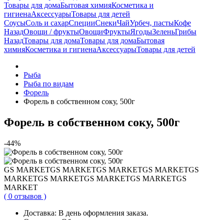
Товары для дома
Бытовая химия
Косметика и
гигиена
Аксессуары
Товары для детей
Соусы
Соль и сахар
Специи
Снеки
Чай
Урбеч, пасты
Кофе
Назад
Овощи / фрукты
Овощи
Фрукты
Ягоды
Зелень
Грибы
Назад
Товары для дома
Товары для дома
Бытовая
химия
Косметика и гигиена
Аксессуары
Товары для детей
Рыба
Рыба по видам
Форель
Форель в собственном соку, 500г
Форель в собственном соку, 500г
-44%
GS MARKET
GS MARKET
GS MARKET
GS MARKET
GS
MARKET
GS MARKET
GS MARKET
GS MARKET
GS
MARKET
( 0 отзывов )
Доставка:
В день оформления заказа.