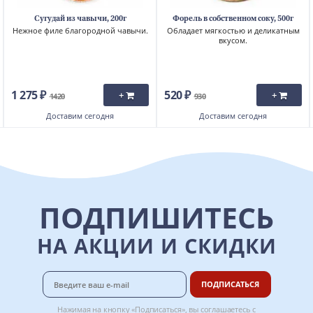
Сугудай из чавычи, 200г
Форель в собственном соку, 500г
Нежное филе благородной чавычи.
Обладает мягкостью и деликатным
вкусом.
1 275 ₽
520 ₽
+
+
1420
930
Доставим
сегодня
Доставим
сегодня
ПОДПИШИТЕСЬ
НА АКЦИИ И СКИДКИ
ПОДПИСАТЬСЯ
Нажимая на кнопку «Подписаться», вы соглашаетесь с