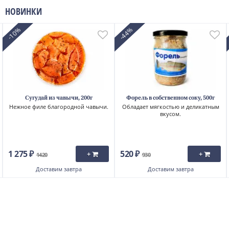
НОВИНКИ
-10%
-44%
Сугудай из чавычи, 200г
Форель в собственном соку, 500г
Нежное филе благородной чавычи.
Обладает мягкостью и деликатным
вкусом.
1 275 ₽
520 ₽
+
+
1420
930
Доставим
завтра
Доставим
завтра