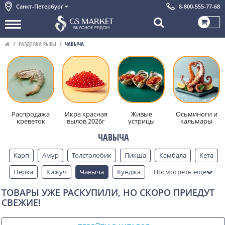
Санкт-Петербург
8-800-555-77-68
РАЗДЕЛКА РЫБЫ
ЧАВЫЧА
Распродажа
Икра красная
Живые
Осьминоги и
креветок
вылов 2026г
устрицы
кальмары
ЧАВЫЧА
Карп
Амур
Толстолобик
Пикша
Камбала
Кета
Нерка
Кижуч
Чавыча
Кунджа
Посмотреть еще
Чир
Муксун
Омуль
Сиг
Нельма
Налим
ТОВАРЫ УЖЕ РАСКУПИЛИ, НО СКОРО ПРИЕДУТ
СВЕЖИЕ!
Осетр
Скрыть