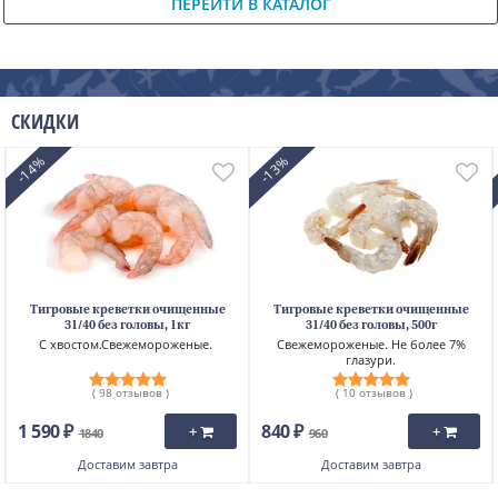
ПЕРЕЙТИ В КАТАЛОГ
СКИДКИ
-14%
-13%
Тигровые креветки очищенные
Тигровые креветки очищенные
31/40 без головы, 1кг
31/40 без головы, 500г
С хвостом.Свежемороженые.
Свежемороженые. Не более 7%
глазури.
( 98 отзывов )
( 10 отзывов )
1 590 ₽
840 ₽
+
+
1840
960
Доставим
завтра
Доставим
завтра