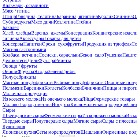
Кальмары, осьминоги
Мясо / птица
Птица
Говядина, телятина
Баранина, ягнятина
Кролик
Свинина
О
Субпродукты
Мясо дичи
Козлятина
Стейки
Бакалея
Хлеб, хлебцы
Варенья, джемы
Консервация
Кондитерские издел
гигиена
Аксессуары
Товары для детей
Консервы
Напитки
Орехи, сухофрукты
Продукция из трюфеля
Со
Мясная гастрономия
Колбаса, ветчина
Сосиски, сардельки
Бекон, сало
Тушенка
Паште
Деликатесы
Дичь
Фуа-гра
Рийеты
Овощи / фрукты
Овощи
Фрукты
Ягоды
Зелень
Грибы
Полуфабрикаты
Мясные полуфабрикаты
Рыбные полуфабрикаты
Овощные полу
Пельмени
Вареники
Котлеты
Колбаски
Блинчики
Пицца и пирог
Молочная продукция
Из козьего молока
Из овечьего молока
Яйца
Фермерские товары
Молоко
Творог, сметана
Йогурты
Кисломолочная продукция
Сли
Сыры
Швейцарские сыры
Фермерские сыры
Из коровьего молока
Из к
Твердые сыры
Полутвердые сыры
Мягкие сыры
Сыры c плесень
Кулинария
Японская кухня
Сеты морепродуктов
Шашлыки
Фирменные пол