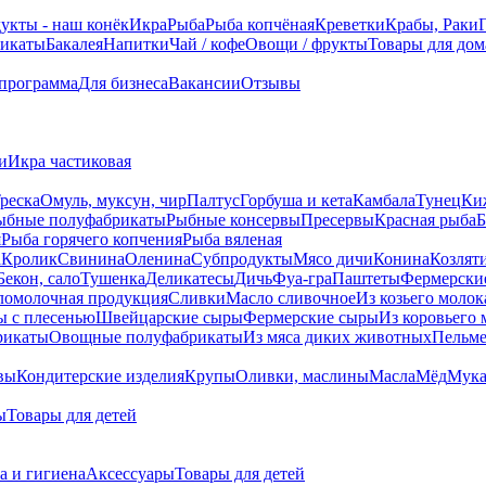
укты - наш конёк
Икра
Рыба
Рыба копчёная
Креветки
Крабы, Раки
икаты
Бакалея
Напитки
Чай / кофе
Овощи / фрукты
Товары для дом
 программа
Для бизнеса
Вакансии
Отзывы
и
Икра частиковая
реска
Омуль, муксун, чир
Палтус
Горбуша и кета
Камбала
Тунец
Ки
ыбные полуфабрикаты
Рыбные консервы
Пресервы
Красная рыба
Б
я
Рыба горячего копчения
Рыба вяленая
а
Кролик
Свинина
Оленина
Субпродукты
Мясо дичи
Конина
Козлят
Бекон, сало
Тушенка
Деликатесы
Дичь
Фуа-гра
Паштеты
Фермерски
ломолочная продукция
Сливки
Масло сливочное
Из козьего молок
 c плесенью
Швейцарские сыры
Фермерские сыры
Из коровьего 
рикаты
Овощные полуфабрикаты
Из мяса диких животных
Пельм
вы
Кондитерские изделия
Крупы
Оливки, маслины
Масла
Мёд
Мук
ы
Товары для детей
а и гигиена
Аксессуары
Товары для детей