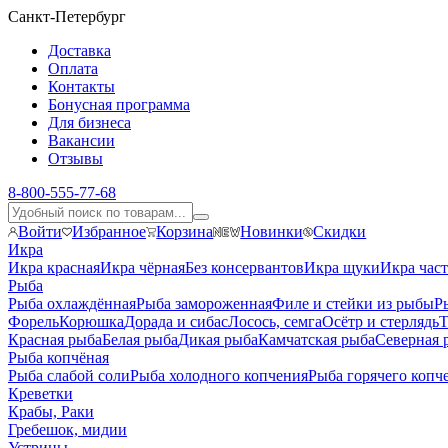
Санкт-Петербург
Доставка
Оплата
Контакты
Бонусная программа
Для бизнеса
Вакансии
Отзывы
8-800-555-77-68
Войти
Избранное
Корзина
Новинки
Скидки
Икра
Икра красная
Икра чёрная
Без консервантов
Икра щуки
Икра час
Рыба
Рыба охлаждённая
Рыба замороженная
Филе и стейки из рыбы
Р
Форель
Корюшка
Дорада и сибас
Лосось, семга
Осётр и стерлядь
Т
Красная рыба
Белая рыба
Дикая рыба
Камчатская рыба
Северная 
Рыба копчёная
Рыба слабой соли
Рыба холодного копчения
Рыба горячего копч
Креветки
Крабы, Раки
Гребешок, мидии
Устрицы