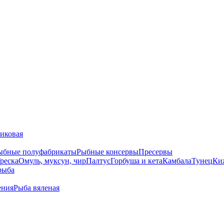
тиковая
ыбные полуфабрикаты
Рыбные консервы
Пресервы
реска
Омуль, муксун, чир
Палтус
Горбуша и кета
Камбала
Тунец
Ки
рыба
ения
Рыба вяленая