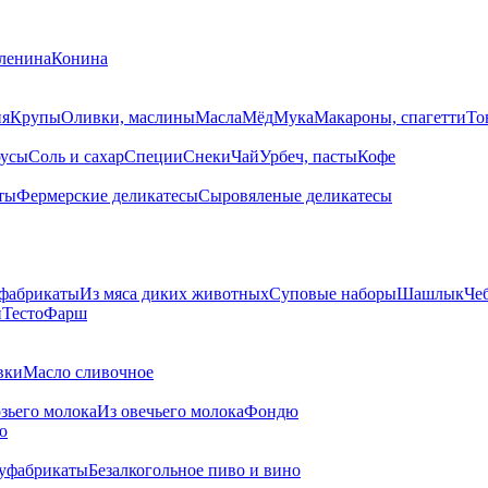
ленина
Конина
ия
Крупы
Оливки, маслины
Масла
Мёд
Мука
Макароны, спагетти
То
усы
Соль и сахар
Специи
Снеки
Чай
Урбеч, пасты
Кофе
ты
Фермерские деликатесы
Сыровяленые деликатесы
фабрикаты
Из мяса диких животных
Суповые наборы
Шашлык
Че
и
Тесто
Фарш
вки
Масло сливочное
озьего молока
Из овечьего молока
Фондю
ю
уфабрикаты
Безалкогольное пиво и вино