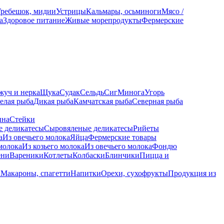
Гребешок, мидии
Устрицы
Кальмары, осьминоги
Мясо /
а
Здоровое питание
Живые морепродукты
Фермерские
жуч и нерка
Щука
Судак
Сельдь
Сиг
Минога
Угорь
елая рыба
Дикая рыба
Камчатская рыба
Северная рыба
ина
Стейки
е деликатесы
Сыровяленые деликатесы
Рийеты
а
Из овечьего молока
Яйца
Фермерские товары
молока
Из козьего молока
Из овечьего молока
Фондю
ени
Вареники
Котлеты
Колбаски
Блинчики
Пицца и
а
Макароны, спагетти
Напитки
Орехи, сухофрукты
Продукция из