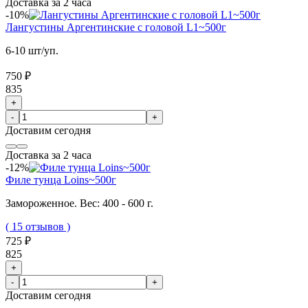
Доставка за 2 часа
-10%
Лангустины Аргентинские с головой L1~500г
6-10 шт/уп.
750 ₽
835
+
-
+
Доставим
сегодня
Доставка за 2 часа
-12%
Филе тунца Loins~500г
Замороженное. Вес: 400 - 600 г.
( 15 отзывов )
725 ₽
825
+
-
+
Доставим
сегодня