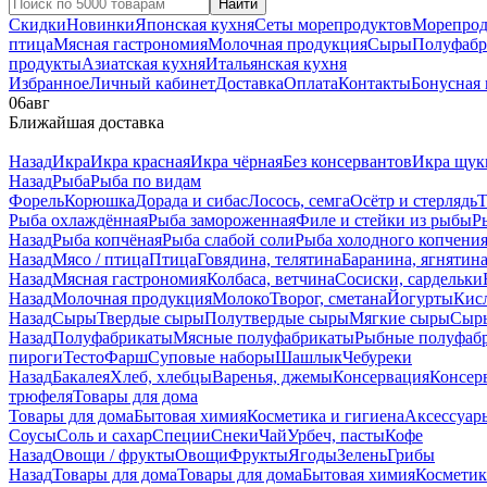
Найти
Скидки
Новинки
Японская кухня
Сеты морепродуктов
Морепрод
птица
Мясная гастрономия
Молочная продукция
Сыры
Полуфабр
продукты
Азиатская кухня
Итальянская кухня
Избранное
Личный кабинет
Доставка
Оплата
Контакты
Бонусная
06
авг
Ближайшая доставка
Назад
Икра
Икра красная
Икра чёрная
Без консервантов
Икра щук
Назад
Рыба
Рыба по видам
Форель
Корюшка
Дорада и сибас
Лосось, семга
Осётр и стерлядь
Т
Рыба охлаждённая
Рыба замороженная
Филе и стейки из рыбы
Р
Назад
Рыба копчёная
Рыба слабой соли
Рыба холодного копчени
Назад
Мясо / птица
Птица
Говядина, телятина
Баранина, ягнятин
Назад
Мясная гастрономия
Колбаса, ветчина
Сосиски, сардельки
Назад
Молочная продукция
Молоко
Творог, сметана
Йогурты
Кис
Назад
Сыры
Твердые сыры
Полутвердые сыры
Мягкие сыры
Сыры
Назад
Полуфабрикаты
Мясные полуфабрикаты
Рыбные полуфаб
пироги
Тесто
Фарш
Суповые наборы
Шашлык
Чебуреки
Назад
Бакалея
Хлеб, хлебцы
Варенья, джемы
Консервация
Консер
трюфеля
Товары для дома
Товары для дома
Бытовая химия
Косметика и гигиена
Аксессуар
Соусы
Соль и сахар
Специи
Снеки
Чай
Урбеч, пасты
Кофе
Назад
Овощи / фрукты
Овощи
Фрукты
Ягоды
Зелень
Грибы
Назад
Товары для дома
Товары для дома
Бытовая химия
Косметик