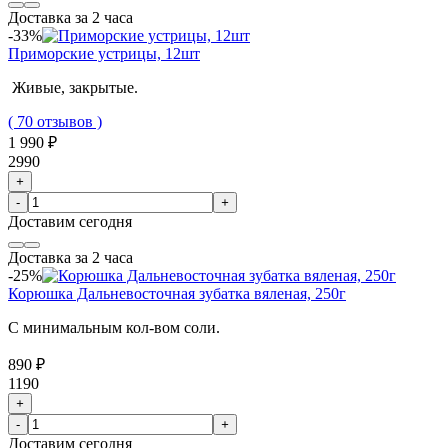
Доставка за 2 часа
-33%
Приморские устрицы, 12шт
Живые, закрытые.
( 70 отзывов )
1 990 ₽
2990
+
-
+
Доставим
сегодня
Доставка за 2 часа
-25%
Корюшка Дальневосточная зубатка вяленая, 250г
С минимальным кол-вом соли.
890 ₽
1190
+
-
+
Доставим
сегодня