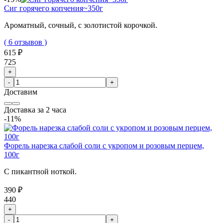
Сиг горячего копчения~350г
Ароматный, сочный, с золотистой корочкой.
( 6 отзывов )
615 ₽
725
+
-
+
Доставим
Доставка за 2 часа
-11%
Форель нарезка слабой соли с укропом и розовым перцем,
100г
С пикантной ноткой.
390 ₽
440
+
-
+