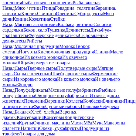
копчения
Рыба горячего копчения
Рыба вяленая
Назад
Мясо / птица
Птица
Говядина, телятина
Баранина,
ягнятина
Кролик
Свинина
Оленина
Субпродукты
Мясо
дичи
Конина
Козлятина
Стейки
Назад
Мясная гастрономия
Колбаса, ветчина
Сосиски,
сардельки
Бекон, сало
Тушенка
Деликатесы
Дичь
Фуа-
гра
Паштеты
Фермерские деликатесы
Сыровяленые
деликатесы
Рийеты
Назад
Молочная продукция
Молоко
Творог,
сметана
Йогурты
Кисломолочная продукция
Сливки
Масло
сливочное
Из козьего молока
Из овечьего
молока
Яйца
Фермерские товары
Назад
Сыры
Твердые сыры
Полутвердые сыры
Мягкие
сыры
Сыры c плесенью
Швейцарские сыры
Фермерские
сыры
Из коровьего молока
Из козьего молока
Из овечьего
молока
Фондю
Назад
Полуфабрикаты
Мясные полуфабрикаты
Рыбные
полуфабрикаты
Овощные полуфабрикаты
Из мяса диких
животных
Пельмени
Вареники
Котлеты
Колбаски
Блинчики
Пицц
и пироги
Тесто
Фарш
Суповые наборы
Шашлык
Чебуреки
Назад
Бакалея
Хлеб, хлебцы
Варенья,
джемы
Консервация
Консервы
Кондитерские
изделия
Крупы
Оливки, маслины
Масла
Мёд
Мука
Макароны,
спагетти
Напитки
Орехи, сухофрукты
Продукция из
трюфеля
Товары для дома