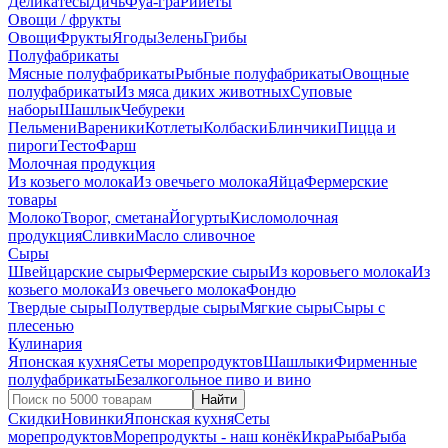
Деликатесы
Дичь
Фуа-гра
Рийеты
Овощи / фрукты
Овощи
Фрукты
Ягоды
Зелень
Грибы
Полуфабрикаты
Мясные полуфабрикаты
Рыбные полуфабрикаты
Овощные
полуфабрикаты
Из мяса диких животных
Суповые
наборы
Шашлык
Чебуреки
Пельмени
Вареники
Котлеты
Колбаски
Блинчики
Пицца и
пироги
Тесто
Фарш
Молочная продукция
Из козьего молока
Из овечьего молока
Яйца
Фермерские
товары
Молоко
Творог, сметана
Йогурты
Кисломолочная
продукция
Сливки
Масло сливочное
Сыры
Швейцарские сыры
Фермерские сыры
Из коровьего молока
Из
козьего молока
Из овечьего молока
Фондю
Твердые сыры
Полутвердые сыры
Мягкие сыры
Сыры c
плесенью
Кулинария
Японская кухня
Сеты морепродуктов
Шашлыки
Фирменные
полуфабрикаты
Безалкогольное пиво и вино
Найти
Скидки
Новинки
Японская кухня
Сеты
морепродуктов
Морепродукты - наш конёк
Икра
Рыба
Рыба