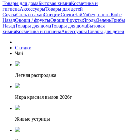
Товары для дома
Бытовая химия
Косметика и
гигиена
Аксессуары
Товары для детей
Соусы
Соль и сахар
Специи
Снеки
Чай
Урбеч, пасты
Кофе
Назад
Овощи / фрукты
Овощи
Фрукты
Ягоды
Зелень
Грибы
Назад
Товары для дома
Товары для дома
Бытовая
химия
Косметика и гигиена
Аксессуары
Товары для детей
Скидки
Чай
Летняя распродажа
Икра красная вылов 2026г
Живые устрицы