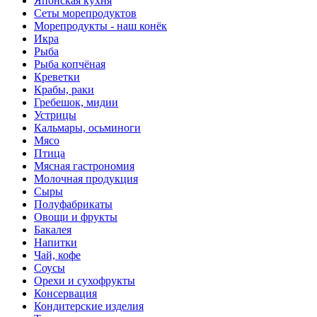
Японская кухня
Сеты морепродуктов
Морепродукты - наш конёк
Икра
Рыба
Рыба копчёная
Креветки
Крабы, раки
Гребешок, мидии
Устрицы
Кальмары, осьминоги
Мясо
Птица
Мясная гастрономия
Молочная продукция
Сыры
Полуфабрикаты
Овощи и фрукты
Бакалея
Напитки
Чай, кофе
Соусы
Орехи и сухофрукты
Консервация
Кондитерские изделия