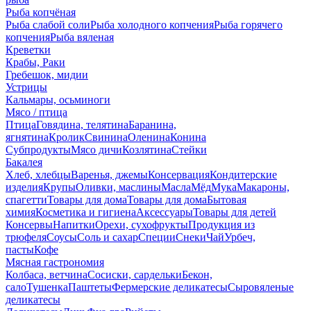
Рыба копчёная
Рыба слабой соли
Рыба холодного копчения
Рыба горячего
копчения
Рыба вяленая
Креветки
Крабы, Раки
Гребешок, мидии
Устрицы
Кальмары, осьминоги
Мясо / птица
Птица
Говядина, телятина
Баранина,
ягнятина
Кролик
Свинина
Оленина
Конина
Субпродукты
Мясо дичи
Козлятина
Стейки
Бакалея
Хлеб, хлебцы
Варенья, джемы
Консервация
Кондитерские
изделия
Крупы
Оливки, маслины
Масла
Мёд
Мука
Макароны,
спагетти
Товары для дома
Товары для дома
Бытовая
химия
Косметика и гигиена
Аксессуары
Товары для детей
Консервы
Напитки
Орехи, сухофрукты
Продукция из
трюфеля
Соусы
Соль и сахар
Специи
Снеки
Чай
Урбеч,
пасты
Кофе
Мясная гастрономия
Колбаса, ветчина
Сосиски, сардельки
Бекон,
сало
Тушенка
Паштеты
Фермерские деликатесы
Сыровяленые
деликатесы