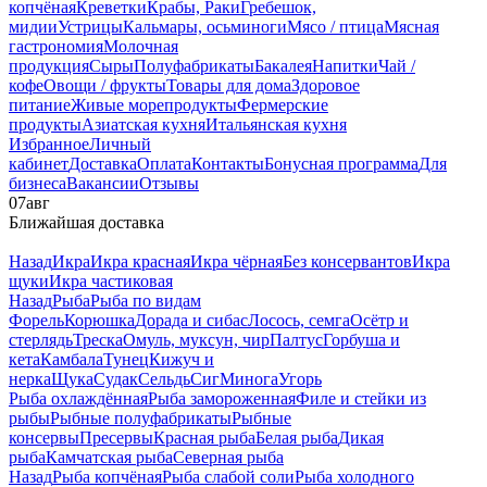
копчёная
Креветки
Крабы, Раки
Гребешок,
мидии
Устрицы
Кальмары, осьминоги
Мясо / птица
Мясная
гастрономия
Молочная
продукция
Сыры
Полуфабрикаты
Бакалея
Напитки
Чай /
кофе
Овощи / фрукты
Товары для дома
Здоровое
питание
Живые морепродукты
Фермерские
продукты
Азиатская кухня
Итальянская кухня
Избранное
Личный
кабинет
Доставка
Оплата
Контакты
Бонусная программа
Для
бизнеса
Вакансии
Отзывы
07
авг
Ближайшая доставка
Назад
Икра
Икра красная
Икра чёрная
Без консервантов
Икра
щуки
Икра частиковая
Назад
Рыба
Рыба по видам
Форель
Корюшка
Дорада и сибас
Лосось, семга
Осётр и
стерлядь
Треска
Омуль, муксун, чир
Палтус
Горбуша и
кета
Камбала
Тунец
Кижуч и
нерка
Щука
Судак
Сельдь
Сиг
Минога
Угорь
Рыба охлаждённая
Рыба замороженная
Филе и стейки из
рыбы
Рыбные полуфабрикаты
Рыбные
консервы
Пресервы
Красная рыба
Белая рыба
Дикая
рыба
Камчатская рыба
Северная рыба
Назад
Рыба копчёная
Рыба слабой соли
Рыба холодного