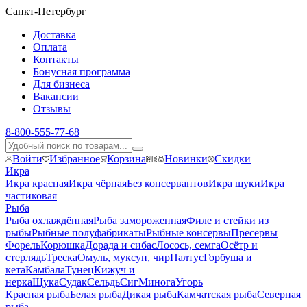
Санкт-Петербург
Доставка
Оплата
Контакты
Бонусная программа
Для бизнеса
Вакансии
Отзывы
8-800-555-77-68
Войти
Избранное
Корзина
Новинки
Скидки
Икра
Икра красная
Икра чёрная
Без консервантов
Икра щуки
Икра
частиковая
Рыба
Рыба охлаждённая
Рыба замороженная
Филе и стейки из
рыбы
Рыбные полуфабрикаты
Рыбные консервы
Пресервы
Форель
Корюшка
Дорада и сибас
Лосось, семга
Осётр и
стерлядь
Треска
Омуль, муксун, чир
Палтус
Горбуша и
кета
Камбала
Тунец
Кижуч и
нерка
Щука
Судак
Сельдь
Сиг
Минога
Угорь
Красная рыба
Белая рыба
Дикая рыба
Камчатская рыба
Северная
рыба