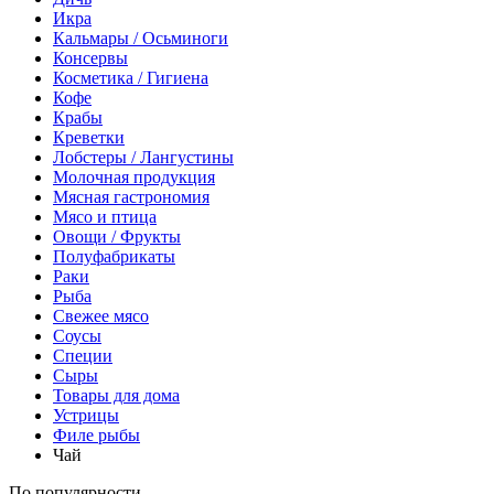
Икра
Кальмары / Осьминоги
Консервы
Косметика / Гигиена
Кофе
Крабы
Креветки
Лобстеры / Лангустины
Молочная продукция
Мясная гастрономия
Мясо и птица
Овощи / Фрукты
Полуфабрикаты
Раки
Рыба
Свежее мясо
Соусы
Специи
Сыры
Товары для дома
Устрицы
Филе рыбы
Чай
По популярности