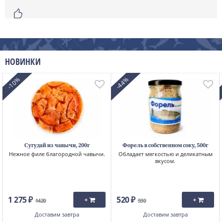
НОВИНКИ
-10%
-44%
Сугудай из чавычи, 200г
Форель в собственном соку, 500г
Нежное филе благородной чавычи.
Обладает мягкостью и деликатным
вкусом.
1 275 ₽
520 ₽
+
+
1420
930
Доставим
завтра
Доставим
завтра