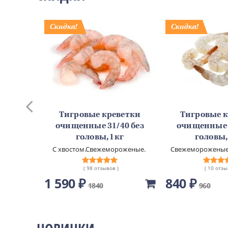
уши с
Тигровые креветки
Тигровые 
4шт
очищенные 31/40 без
очищенные 3
емиальное
головы, 1кг
головы,
С хвостом.Свежемороженые.
Свежемороженые.
глазур
( 98 отзывов )
( 10 отзы
1 590 ₽
840 ₽
1840
960