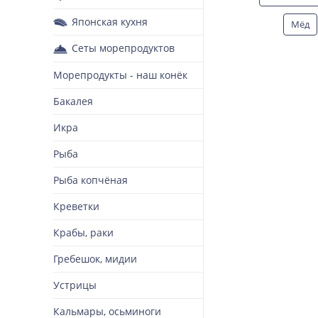
Японская кухня
Мёд
Сеты морепродуктов
Т
Морепродукты - наш конёк
Бакалея
Икра
Рыба
Рыба копчёная
Креветки
Крабы, раки
Гребешок, мидии
Устрицы
Кальмары, осьминоги