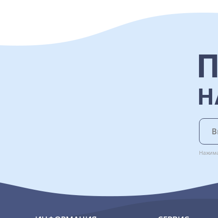
Н
Нажима