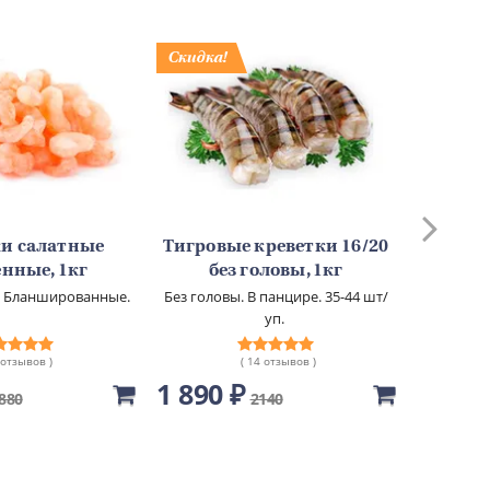
и салатные
Тигровые креветки 16/20
Тигров
нные, 1кг
без головы, 1кг
бе
п. Бланшированные.
Без головы. В панцире. 35-44 шт/
уп.
 отзывов )
( 14 отзывов )
1 890 ₽
1 610
880
2140