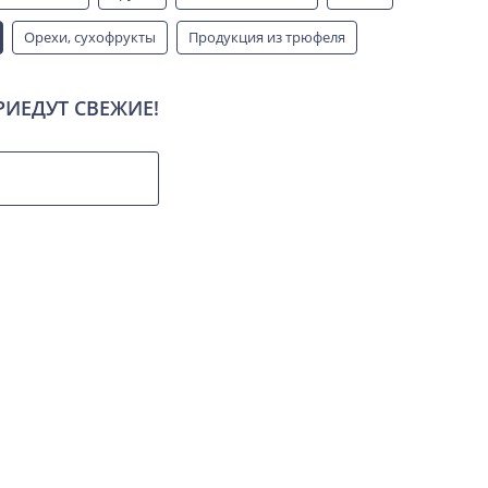
Орехи, сухофрукты
Продукция из трюфеля
Чай
Урбеч, пасты
Кофе
Скрыть
РИЕДУТ СВЕЖИЕ!