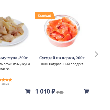
 муксуна, 200г
Сугудай из нерки, 200г
Сугуд
вырезки из муксуна
100% натуральный продукт.
100% н
 масле.
 1 отзыв )
1 010 ₽
650 ₽
1125