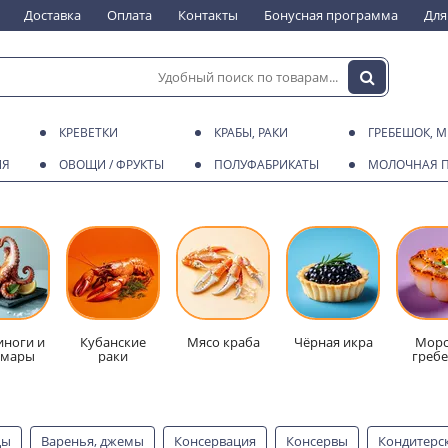
Доставка
Оплата
Контакты
Бонусная программа
Для
КРЕВЕТКИ
КРАБЫ, РАКИ
ГРЕБЕШОК, 
ИЯ
ОВОЩИ / ФРУКТЫ
ПОЛУФАБРИКАТЫ
МОЛОЧНАЯ 
ноги и
Кубанские
Мясо краба
Чёрная икра
Морс
ьмары
раки
греб
цы
Варенья, джемы
Консервация
Консервы
Кондитерс