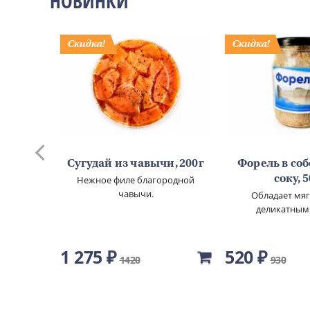
НОВИНКИ
го
Сугудай из чавычи, 200г
Форель в со
00г
Нежное филе благородной
соку, 
чавычи.
овы.
Обладает мя
деликатным
1 275 ₽
520 ₽
1420
930