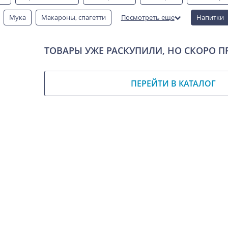
Мука
Макароны, спагетти
Посмотреть еще
Напитки
овары для дома
Соусы
Соль и сахар
Специи
Снеки
ТОВАРЫ УЖЕ РАСКУПИЛИ, НО СКОРО П
ПЕРЕЙТИ В КАТАЛОГ