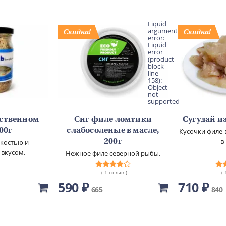
Liquid
argument
error:
Liquid
error
(product-
block
line
158):
Object
not
supported
бственном
Сиг филе ломтики
Сугудай из
500г
слабосоленые в масле,
Кусочки филе-
в
гкостью и
200г
 вкусом.
Нежное филе северной рыбы.
( 1 отзыв )
(
590 ₽
710 ₽
665
840