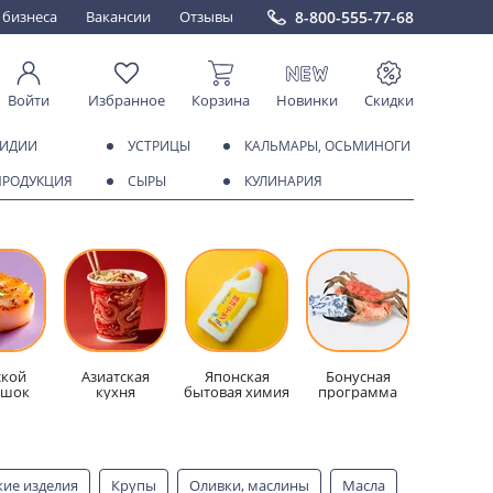
8-800-555-77-68
 бизнеса
Вакансии
Отзывы
Войти
Избранное
Корзина
Новинки
Скидки
МИДИИ
УСТРИЦЫ
КАЛЬМАРЫ, ОСЬМИНОГИ
ПРОДУКЦИЯ
СЫРЫ
КУЛИНАРИЯ
кой
Азиатская
Японская
Бонусная
ешок
кухня
бытовая химия
программа
кие изделия
Крупы
Оливки, маслины
Масла