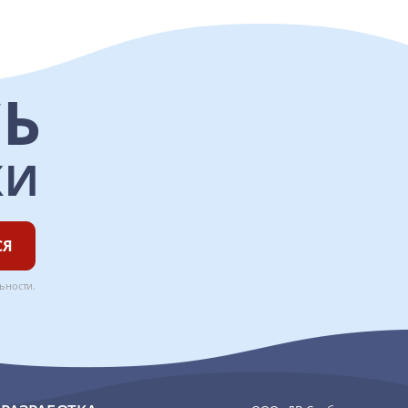
Ь
КИ
СЯ
ьности
.