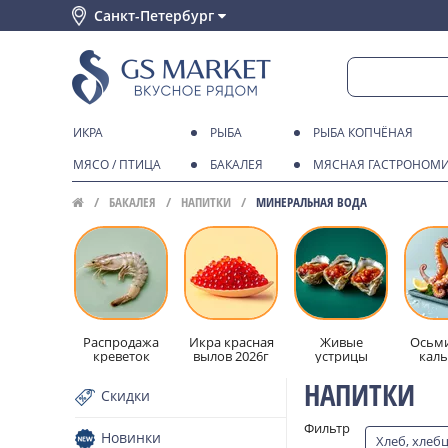
Санкт-Петербург
ИКРА
РЫБА
РЫБА КОПЧЁНАЯ
МЯСО / ПТИЦА
БАКАЛЕЯ
МЯСНАЯ ГАСТРОНОМ
БАКАЛЕЯ
НАПИТКИ
МИНЕРАЛЬНАЯ ВОДА
Распродажа
Икра красная
Живые
Осьми
креветок
вылов 2026г
устрицы
кал
НАПИТКИ
Скидки
Фильтр
Новинки
Хлеб, хлеб