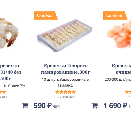
креветки
Креветки Tempura
Креветк
1/40 без
панированные, 300г
очище
 500г
10 шт/уп. Замороженные.
200-300 шт/у
Тайланд.
 Не более 7%
и.
вов )
( 2 отзыва )
( 7
590 ₽
1 690 ₽
900
1