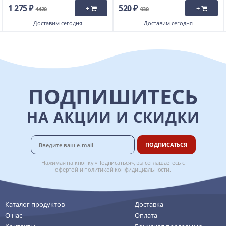
1 275 ₽
520 ₽
+
+
1420
930
Доставим
сегодня
Доставим
сегодня
ПОДПИШИТЕСЬ
НА АКЦИИ И СКИДКИ
ПОДПИСАТЬСЯ
Нажимая на кнопку «Подписаться», вы соглашаетесь с
офертой
и
политикой конфидициальности
.
Каталог продуктов
Доставка
О нас
Оплата