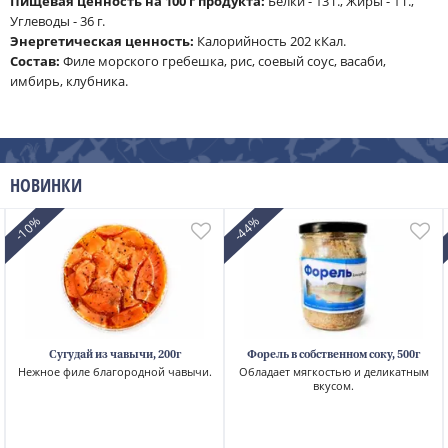
Пищевая ценность на 100 г продукта:
Белки - 13 г., Жиры - 1 г.,
Углеводы - 36 г.
Энергетическая ценность:
Калорийность 202 кКал.
Cостав:
Филе морского гребешка, рис, соевый соус, васаби,
имбирь, клубника.
НОВИНКИ
-10%
-44%
Сугудай из чавычи, 200г
Форель в собственном соку, 500г
Нежное филе благородной чавычи.
Обладает мягкостью и деликатным
вкусом.