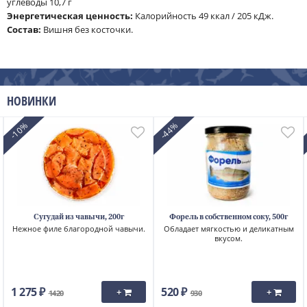
углеводы 10,7 г
Энергетическая ценность:
Калорийность 49 ккал / 205 кДж.
Cостав:
Вишня без косточки.
НОВИНКИ
-10%
-44%
Сугудай из чавычи, 200г
Форель в собственном соку, 500г
Нежное филе благородной чавычи.
Обладает мягкостью и деликатным
вкусом.
1 275 ₽
520 ₽
+
+
1420
930