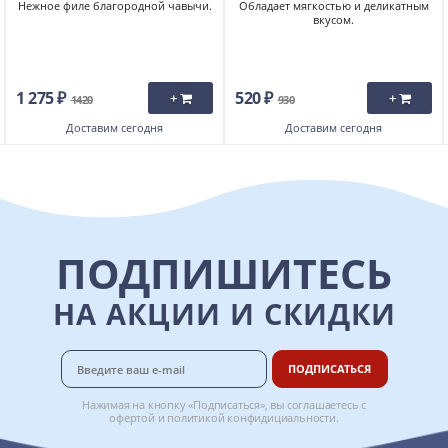
Нежное филе благородной чавычи.
Обладает мягкостью и деликатным
вкусом.
1 275 ₽
520 ₽
+
+
1420
930
Доставим
сегодня
Доставим
сегодня
ПОДПИШИТЕСЬ
НА АКЦИИ И СКИДКИ
ПОДПИСАТЬСЯ
Нажимая на кнопку «Подписаться», вы соглашаетесь с
офертой
и
политикой конфидициальности
.