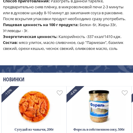
Способ приготовления:
Разогреть в данной тарелке,
предварительно сняв плёнку, в микроволновой печи 2-3 минуты
или в духовом шкафу 8-10 минут до закипания соуса в раковине.
После вскрытия упаковки продукт необходимо сразу употребить.
Пищевая ценность на 100 г продукта:
Белки- 6г, Жиры-33г,
Углеводы - 3г.
Энергетическая ценность:
Калорийность -337 ккал/1410 кдж.
Cостав:
мясо улиток, масло сливочное, сыр "Пармезан", базилик
свежий, орехи кешью, чеснок свежий, оливковое масло, соль
НОВИНКИ
-10%
-44%
Сугудай из чавычи, 200г
Форель в собственном соку, 500г