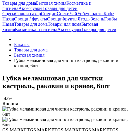
Товары для дома
Бытовая химия
Косметика и
гигиена
Аксессуары
Товары для детей
Соусы
Соль и сахар
Специи
Снеки
Чай
Урбеч, пасты
Кофе
Назад
Овощи / фрукты
Овощи
Фрукты
Ягоды
Зелень
Грибы
Назад
Товары для дома
Товары для дома
Бытовая
химия
Косметика и гигиена
Аксессуары
Товары для детей
Бакалея
Товары для дома
Бытовая химия
Губка меламиновая для чистки кастрюль, раковин и
кранов, 6шт
Губка меламиновая для чистки
кастрюль, раковин и кранов, 6шт
-42%
Япония
GS MARKET
GS MARKET
GS MARKET
GS MARKET
GS