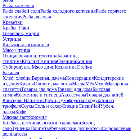
Рыба копчёная
Рыба слабой соли
Рыба холодного копчения
Рыба горячего
копчения
Рыба вяленая
Креветки
Крабы, Раки
Гребешок, мидии
Устрицы
Кальмары, осьминоги
Мясо / птица
Птица
Говядина, телятина
Баранина,
ягнятина
Кролик
Свинина
Оленина
Конина
Субпродукты
Мясо дичи
Козлятина
Стейки
Бакалея
Хлеб, хлебцы
Варенья, джемы
Консервация
Кондитерские
изделия
Крупы
Оливки, маслины
Масла
Мёд
Мука
Макароны,
спагетти
Товары для дома
Товары для дома
Бытовая
химия
Косметика и гигиена
Аксессуары
Товары для детей
Консервы
Напитки
Орехи, сухофрукты
Продукция из
трюфеля
Соусы
Соль и сахар
Специи
Снеки
Чай
Урбеч,
пасты
Кофе
Мясная гастрономия
Колбаса, ветчина
Сосиски, сардельки
Бекон,
сало
Тушенка
Паштеты
Фермерские деликатесы
Сыровяленые
деликатесы