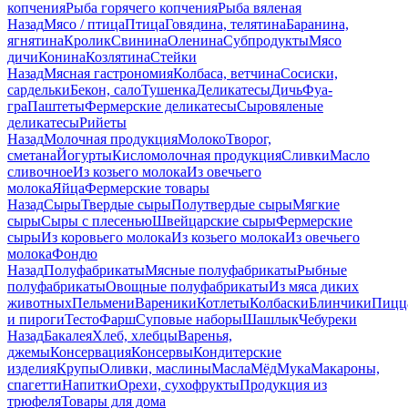
копчения
Рыба горячего копчения
Рыба вяленая
Назад
Мясо / птица
Птица
Говядина, телятина
Баранина,
ягнятина
Кролик
Свинина
Оленина
Субпродукты
Мясо
дичи
Конина
Козлятина
Стейки
Назад
Мясная гастрономия
Колбаса, ветчина
Сосиски,
сардельки
Бекон, сало
Тушенка
Деликатесы
Дичь
Фуа-
гра
Паштеты
Фермерские деликатесы
Сыровяленые
деликатесы
Рийеты
Назад
Молочная продукция
Молоко
Творог,
сметана
Йогурты
Кисломолочная продукция
Сливки
Масло
сливочное
Из козьего молока
Из овечьего
молока
Яйца
Фермерские товары
Назад
Сыры
Твердые сыры
Полутвердые сыры
Мягкие
сыры
Сыры c плесенью
Швейцарские сыры
Фермерские
сыры
Из коровьего молока
Из козьего молока
Из овечьего
молока
Фондю
Назад
Полуфабрикаты
Мясные полуфабрикаты
Рыбные
полуфабрикаты
Овощные полуфабрикаты
Из мяса диких
животных
Пельмени
Вареники
Котлеты
Колбаски
Блинчики
Пицц
и пироги
Тесто
Фарш
Суповые наборы
Шашлык
Чебуреки
Назад
Бакалея
Хлеб, хлебцы
Варенья,
джемы
Консервация
Консервы
Кондитерские
изделия
Крупы
Оливки, маслины
Масла
Мёд
Мука
Макароны,
спагетти
Напитки
Орехи, сухофрукты
Продукция из
трюфеля
Товары для дома