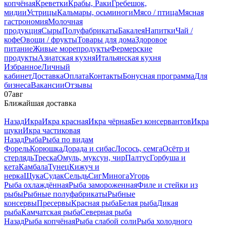
копчёная
Креветки
Крабы, Раки
Гребешок,
мидии
Устрицы
Кальмары, осьминоги
Мясо / птица
Мясная
гастрономия
Молочная
продукция
Сыры
Полуфабрикаты
Бакалея
Напитки
Чай /
кофе
Овощи / фрукты
Товары для дома
Здоровое
питание
Живые морепродукты
Фермерские
продукты
Азиатская кухня
Итальянская кухня
Избранное
Личный
кабинет
Доставка
Оплата
Контакты
Бонусная программа
Для
бизнеса
Вакансии
Отзывы
07
авг
Ближайшая доставка
Назад
Икра
Икра красная
Икра чёрная
Без консервантов
Икра
щуки
Икра частиковая
Назад
Рыба
Рыба по видам
Форель
Корюшка
Дорада и сибас
Лосось, семга
Осётр и
стерлядь
Треска
Омуль, муксун, чир
Палтус
Горбуша и
кета
Камбала
Тунец
Кижуч и
нерка
Щука
Судак
Сельдь
Сиг
Минога
Угорь
Рыба охлаждённая
Рыба замороженная
Филе и стейки из
рыбы
Рыбные полуфабрикаты
Рыбные
консервы
Пресервы
Красная рыба
Белая рыба
Дикая
рыба
Камчатская рыба
Северная рыба
Назад
Рыба копчёная
Рыба слабой соли
Рыба холодного