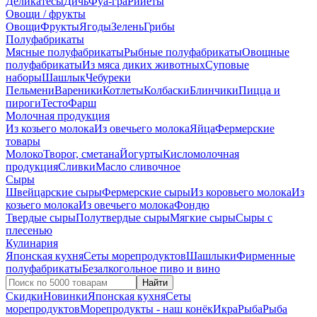
Деликатесы
Дичь
Фуа-гра
Рийеты
Овощи / фрукты
Овощи
Фрукты
Ягоды
Зелень
Грибы
Полуфабрикаты
Мясные полуфабрикаты
Рыбные полуфабрикаты
Овощные
полуфабрикаты
Из мяса диких животных
Суповые
наборы
Шашлык
Чебуреки
Пельмени
Вареники
Котлеты
Колбаски
Блинчики
Пицца и
пироги
Тесто
Фарш
Молочная продукция
Из козьего молока
Из овечьего молока
Яйца
Фермерские
товары
Молоко
Творог, сметана
Йогурты
Кисломолочная
продукция
Сливки
Масло сливочное
Сыры
Швейцарские сыры
Фермерские сыры
Из коровьего молока
Из
козьего молока
Из овечьего молока
Фондю
Твердые сыры
Полутвердые сыры
Мягкие сыры
Сыры c
плесенью
Кулинария
Японская кухня
Сеты морепродуктов
Шашлыки
Фирменные
полуфабрикаты
Безалкогольное пиво и вино
Найти
Скидки
Новинки
Японская кухня
Сеты
морепродуктов
Морепродукты - наш конёк
Икра
Рыба
Рыба