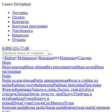
Санкт-Петербург
Доставка
Оплата
Контакты
Бонусная программа
Для бизнеса
Вакансии
Отзывы
8-800-555-77-68
Войти
Избранное
Корзина
Новинки
Скидки
Икра
Икра красная
Икра чёрная
Без консервантов
Икра щуки
Икра
частиковая
Рыба
Рыба охлаждённая
Рыба замороженная
Филе и стейки из
рыбы
Рыбные полуфабрикаты
Рыбные консервы
Пресервы
Форель
Корюшка
Дорада и сибас
Лосось, семга
Осётр и
стерлядь
Треска
Омуль, муксун, чир
Палтус
Горбуша и
кета
Камбала
Тунец
Кижуч и
нерка
Щука
Судак
Сельдь
Сиг
Минога
Угорь
Красная рыба
Белая рыба
Дикая рыба
Камчатская рыба
Северная
рыба