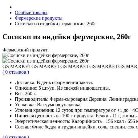
Особые товары
Фермерские продукты
Сосиски из индейки фермерские, 260г
Сосиски из индейки фермерские, 260г
Фермерский продукт
GS MARKET
GS MARKET
GS MARKET
GS MARKET
GS MAR
( 0 отзывов )
Доставка:
В день оформления заказа.
Описание:
5 шт/уп. Из свежей индюшатины.
Вес:
260 г.
Производитель:
Ферма-сыроварня Деревня. Ленинградска
Упаковка:
Вакуумная упаковка.
Условия хранения:
12 суток при температуре от +1 до +4С
Пищевая ценность на 100 г продукта:
Белки - 11 г, жиры - 
Энергетическая ценность:
Калорийность - 156 ккал / 656 
Cостав:
Филе бедра и грудки индейки, соль, специи, сок 
( 0 отзывов )