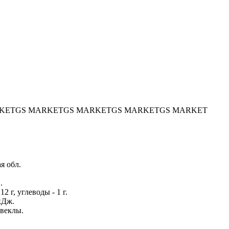
KET
GS MARKET
GS MARKET
GS MARKET
GS MARKET
я обл.
.
12 г, углеводы - 1 г.
кДж.
свеклы.