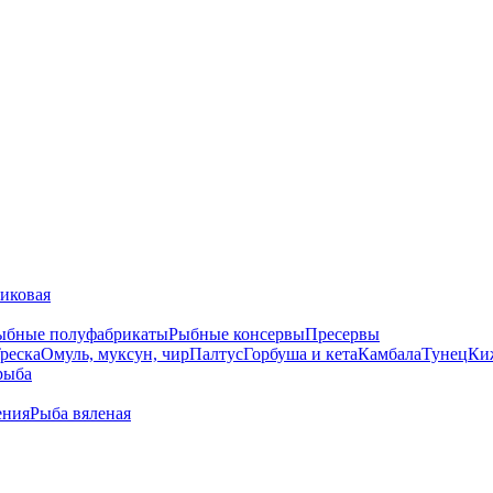
тиковая
ыбные полуфабрикаты
Рыбные консервы
Пресервы
реска
Омуль, муксун, чир
Палтус
Горбуша и кета
Камбала
Тунец
Ки
рыба
ения
Рыба вяленая