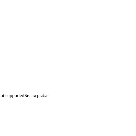
not supported
Белая рыба