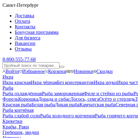
Санкт-Петербург
Доставка
Оплата
Контакты
Бонусная программа
Для бизнеса
Вакансии
Отзывы
8-800-555-77-68
Войти
Избранное
Корзина
Новинки
Скидки
Икра
Икра красная
Икра чёрная
Без консервантов
Икра щуки
Икра час
Рыба
Рыба охлаждённая
Рыба замороженная
Филе и стейки из рыбы
Р
Форель
Корюшка
Дорада и сибас
Лосось, семга
Осётр и стерлядь
Т
Красная рыба
Белая рыба
Дикая рыба
Камчатская рыба
Северная 
Рыба копчёная
Рыба слабой соли
Рыба холодного копчения
Рыба горячего копч
Креветки
Крабы, Раки
Гребешок, мидии
Устрицы