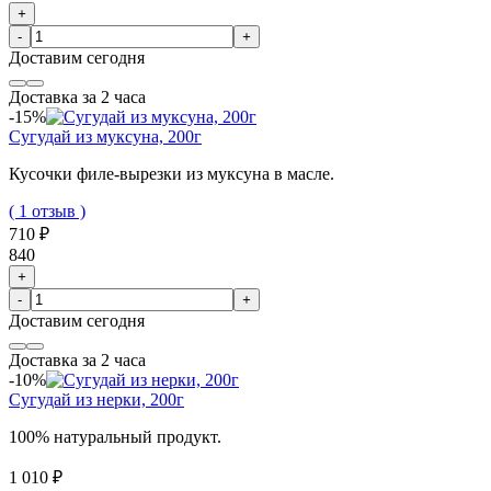
+
-
+
Доставим
сегодня
Доставка за 2 часа
-15%
Сугудай из муксуна, 200г
Кусочки филе-вырезки из муксуна в масле.
( 1 отзыв )
710 ₽
840
+
-
+
Доставим
сегодня
Доставка за 2 часа
-10%
Сугудай из нерки, 200г
100% натуральный продукт.
1 010 ₽