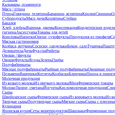
Кальмары, осьминоги
Мясо / птица
Птица
Говядина, телятина
Баранина, ягнятина
Кролик
Свинина
О
Субпродукты
Мясо дичи
Козлятина
Стейки
Бакалея
Хлеб, хлебцы
Варенья, джемы
Консервация
Кондитерские издел
гигиена
Аксессуары
Товары для детей
Консервы
Напитки
Орехи, сухофрукты
Продукция из трюфеля
Со
Мясная гастрономия
Колбаса, ветчина
Сосиски, сардельки
Бекон, сало
Тушенка
Паште
Деликатесы
Дичь
Фуа-гра
Рийеты
Овощи / фрукты
Овощи
Фрукты
Ягоды
Зелень
Грибы
Полуфабрикаты
Мясные полуфабрикаты
Рыбные полуфабрикаты
Овощные полу
Пельмени
Вареники
Котлеты
Колбаски
Блинчики
Пицца и пирог
Молочная продукция
Из козьего молока
Из овечьего молока
Яйца
Фермерские товары
Молоко
Творог, сметана
Йогурты
Кисломолочная продукция
Сли
Сыры
Швейцарские сыры
Фермерские сыры
Из коровьего молока
Из к
Твердые сыры
Полутвердые сыры
Мягкие сыры
Сыры c плесень
Кулинария
Японская кухня
Сеты морепродуктов
Шашлыки
Фирменные пол