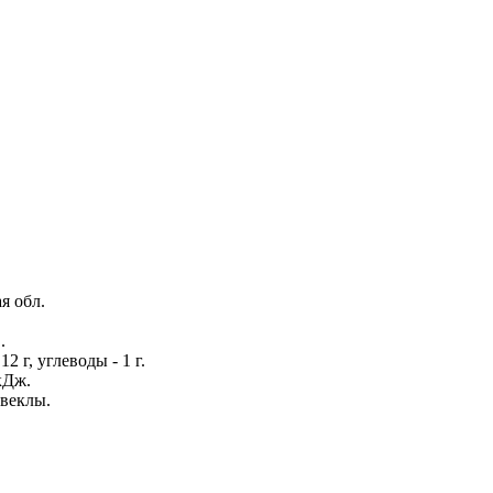
я обл.
.
12 г, углеводы - 1 г.
кДж.
свеклы.