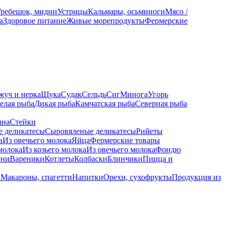
Гребешок, мидии
Устрицы
Кальмары, осьминоги
Мясо /
а
Здоровое питание
Живые морепродукты
Фермерские
жуч и нерка
Щука
Судак
Сельдь
Сиг
Минога
Угорь
елая рыба
Дикая рыба
Камчатская рыба
Северная рыба
ина
Стейки
е деликатесы
Сыровяленые деликатесы
Рийеты
а
Из овечьего молока
Яйца
Фермерские товары
молока
Из козьего молока
Из овечьего молока
Фондю
ени
Вареники
Котлеты
Колбаски
Блинчики
Пицца и
а
Макароны, спагетти
Напитки
Орехи, сухофрукты
Продукция из