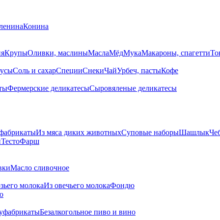
ленина
Конина
ия
Крупы
Оливки, маслины
Масла
Мёд
Мука
Макароны, спагетти
То
усы
Соль и сахар
Специи
Снеки
Чай
Урбеч, пасты
Кофе
ты
Фермерские деликатесы
Сыровяленые деликатесы
фабрикаты
Из мяса диких животных
Суповые наборы
Шашлык
Че
и
Тесто
Фарш
вки
Масло сливочное
озьего молока
Из овечьего молока
Фондю
ю
уфабрикаты
Безалкогольное пиво и вино