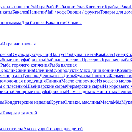
укты - наш конёк
Икра
Рыба
Рыба копчёная
Креветки
Крабы, Раки
икаты
Бакалея
Напитки
Чай / кофе
Овощи / фрукты
Товары для дом
 программа
Для бизнеса
Вакансии
Отзывы
и
Икра частиковая
реска
Омуль, муксун, чир
Палтус
Горбуша и кета
Камбала
Тунец
Ки
ыбные полуфабрикаты
Рыбные консервы
Пресервы
Красная рыба
Б
я
Рыба горячего копчения
Рыба вяленая
а
Кролик
Свинина
Оленина
Субпродукты
Мясо дичи
Конина
Козлят
Бекон, сало
Тушенка
Деликатесы
Дичь
Фуа-гра
Паштеты
Фермерски
ломолочная продукция
Сливки
Масло сливочное
Из козьего молок
 c плесенью
Швейцарские сыры
Фермерские сыры
Из коровьего 
рикаты
Овощные полуфабрикаты
Из мяса диких животных
Пельм
вы
Кондитерские изделия
Крупы
Оливки, маслины
Масла
Мёд
Мук
ы
Товары для детей
а и гигиена
Аксессуары
Товары для детей