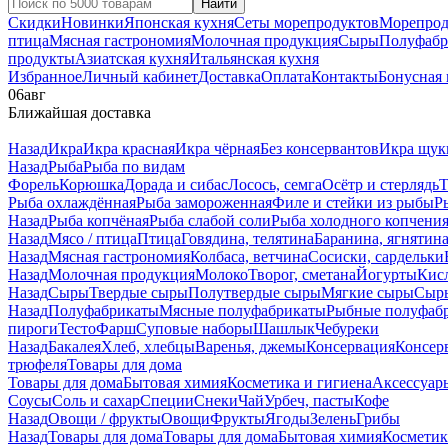
Найти
Скидки
Новинки
Японская кухня
Сеты морепродуктов
Морепрод
птица
Мясная гастрономия
Молочная продукция
Сыры
Полуфабр
продукты
Азиатская кухня
Итальянская кухня
Избранное
Личный кабинет
Доставка
Оплата
Контакты
Бонусная
06
авг
Ближайшая доставка
Назад
Икра
Икра красная
Икра чёрная
Без консервантов
Икра щук
Назад
Рыба
Рыба по видам
Форель
Корюшка
Дорада и сибас
Лосось, семга
Осётр и стерлядь
Т
Рыба охлаждённая
Рыба замороженная
Филе и стейки из рыбы
Р
Назад
Рыба копчёная
Рыба слабой соли
Рыба холодного копчени
Назад
Мясо / птица
Птица
Говядина, телятина
Баранина, ягнятин
Назад
Мясная гастрономия
Колбаса, ветчина
Сосиски, сардельки
Назад
Молочная продукция
Молоко
Творог, сметана
Йогурты
Кис
Назад
Сыры
Твердые сыры
Полутвердые сыры
Мягкие сыры
Сыры
Назад
Полуфабрикаты
Мясные полуфабрикаты
Рыбные полуфаб
пироги
Тесто
Фарш
Суповые наборы
Шашлык
Чебуреки
Назад
Бакалея
Хлеб, хлебцы
Варенья, джемы
Консервация
Консер
трюфеля
Товары для дома
Товары для дома
Бытовая химия
Косметика и гигиена
Аксессуар
Соусы
Соль и сахар
Специи
Снеки
Чай
Урбеч, пасты
Кофе
Назад
Овощи / фрукты
Овощи
Фрукты
Ягоды
Зелень
Грибы
Назад
Товары для дома
Товары для дома
Бытовая химия
Косметик