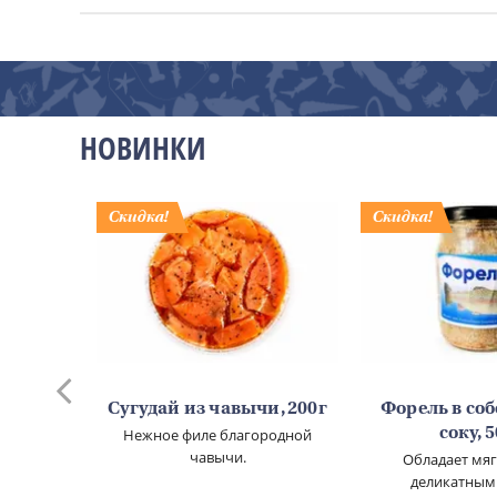
НОВИНКИ
го
Сугудай из чавычи, 200г
Форель в со
00г
Нежное филе благородной
соку, 
чавычи.
овы.
Обладает мя
деликатным