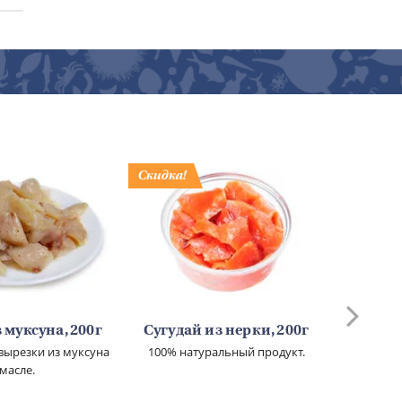
 муксуна, 200г
Сугудай из нерки, 200г
Сугуд
вырезки из муксуна
100% натуральный продукт.
100% н
 масле.