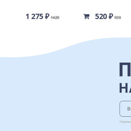
1 275 ₽
520 ₽
1420
930
Н
Нажима