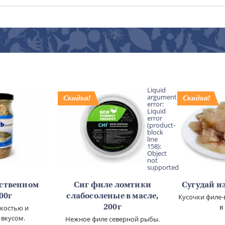
Liquid
argument
error:
Liquid
error
(product-
block
line
158):
Object
not
supported
бственном
Сиг филе ломтики
Сугудай из
500г
слабосоленые в масле,
Кусочки филе-
в
гкостью и
200г
 вкусом.
Нежное филе северной рыбы.