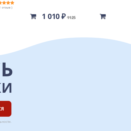
 1 отзыв )
1 010 ₽
650 ₽
1125
Ь
КИ
СЯ
ьности
.