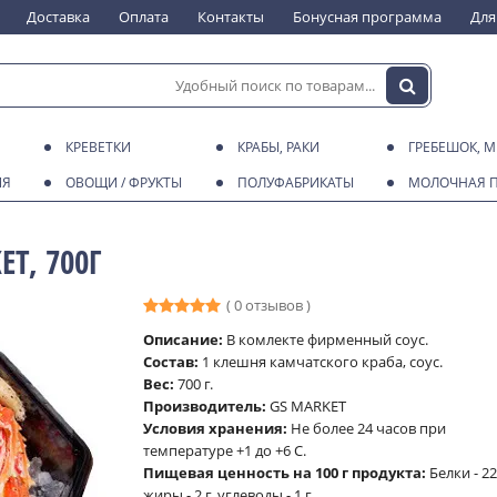
Доставка
Оплата
Контакты
Бонусная программа
Для
КРЕВЕТКИ
КРАБЫ, РАКИ
ГРЕБЕШОК, 
ИЯ
ОВОЩИ / ФРУКТЫ
ПОЛУФАБРИКАТЫ
МОЛОЧНАЯ 
T, 700Г
( 0 отзывов )
Описание:
В комлекте фирменный соус.
Состав:
1 клешня камчатского краба, соус.
Вес:
700 г.
Производитель:
GS MARKET
Условия хранения:
Не более 24 часов при
температуре +1 до +6 С.
Пищевая ценность на 100 г продукта:
Белки - 22 
жиры - 2 г, углеводы - 1 г.