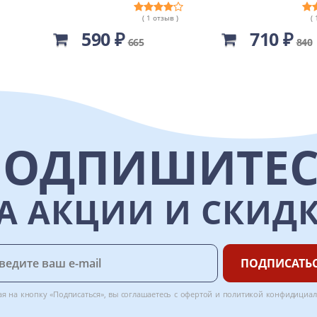
( 1 отзыв )
(
590 ₽
710 ₽
665
840
ПОДПИШИТЕС
А АКЦИИ И СКИД
ПОДПИСАТЬ
я на кнопку «Подписаться», вы соглашаетесь с
офертой
и
политикой конфидициал