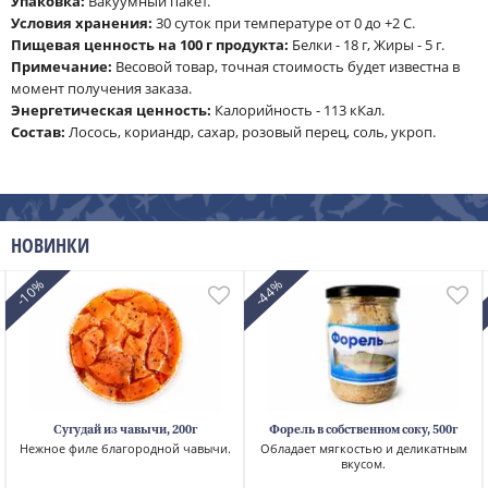
Упаковка:
Вакуумный пакет.
Условия хранения:
30 суток при температуре от 0 до +2 С.
Пищевая ценность на 100 г продукта:
Белки - 18 г, Жиры - 5 г.
Примечание:
Весовой товар, точная стоимость будет известна в
момент получения заказа.
Энергетическая ценность:
Калорийность - 113 кКал.
Cостав:
Лосось, кориандр, сахар, розовый перец, соль, укроп.
НОВИНКИ
-10%
-44%
Сугудай из чавычи, 200г
Форель в собственном соку, 500г
Нежное филе благородной чавычи.
Обладает мягкостью и деликатным
вкусом.