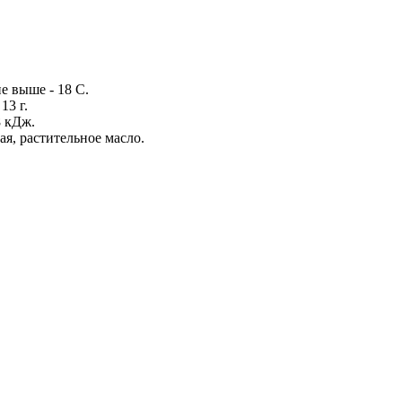
е выше - 18 С.
13 г.
8 кДж.
ая, растительное масло.