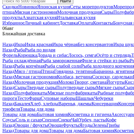
Найти
Скидки
Новинки
Японская кухня
Сеты морепродуктов
Морепрод
птица
Мясная гастрономия
Молочная продукция
Сыры
Полуфабр
продукты
Азиатская кухня
Итальянская кухня
Избранное
Личный кабинет
Доставка
Оплата
Контакты
Бонусная
06
авг
Ближайшая доставка
Назад
Икра
Икра красная
Икра чёрная
Без консервантов
Икра щук
Назад
Рыба
Рыба по видам
Форель
Корюшка
Дорада и сибас
Лосось, семга
Осётр и стерлядь
Т
Рыба охлаждённая
Рыба замороженная
Филе и стейки из рыбы
Р
Назад
Рыба копчёная
Рыба слабой соли
Рыба холодного копчени
Назад
Мясо / птица
Птица
Говядина, телятина
Баранина, ягнятин
Назад
Мясная гастрономия
Колбаса, ветчина
Сосиски, сардельки
Назад
Молочная продукция
Молоко
Творог, сметана
Йогурты
Кис
Назад
Сыры
Твердые сыры
Полутвердые сыры
Мягкие сыры
Сыры
Назад
Полуфабрикаты
Мясные полуфабрикаты
Рыбные полуфаб
пироги
Тесто
Фарш
Суповые наборы
Шашлык
Чебуреки
Назад
Бакалея
Хлеб, хлебцы
Варенья, джемы
Консервация
Консер
трюфеля
Товары для дома
Товары для дома
Бытовая химия
Косметика и гигиена
Аксессуар
Соусы
Соль и сахар
Специи
Снеки
Чай
Урбеч, пасты
Кофе
Назад
Овощи / фрукты
Овощи
Фрукты
Ягоды
Зелень
Грибы
Назад
Товары для дома
Товары для дома
Бытовая химия
Косметик