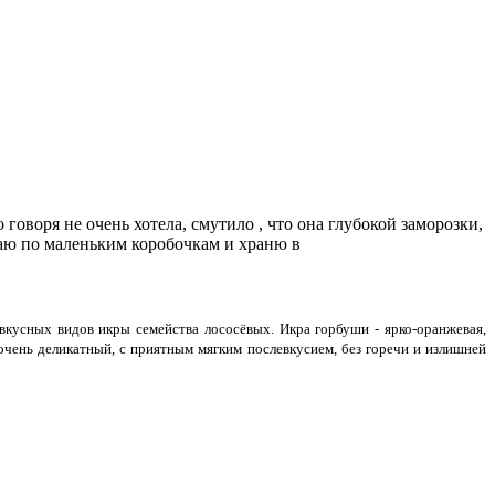
 говоря не очень хотела, смутило , что она глубокой заморозки,
ваю по маленьким коробочкам и храню в
кусных видов икры семейства лососёвых. Икра горбуши - ярко-оранжевая,
чень деликатный, с приятным мягким послевкусием, без горечи и излишней