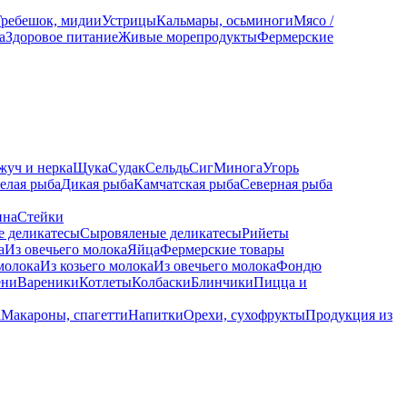
Гребешок, мидии
Устрицы
Кальмары, осьминоги
Мясо /
а
Здоровое питание
Живые морепродукты
Фермерские
жуч и нерка
Щука
Судак
Сельдь
Сиг
Минога
Угорь
елая рыба
Дикая рыба
Камчатская рыба
Северная рыба
ина
Стейки
е деликатесы
Сыровяленые деликатесы
Рийеты
а
Из овечьего молока
Яйца
Фермерские товары
молока
Из козьего молока
Из овечьего молока
Фондю
ени
Вареники
Котлеты
Колбаски
Блинчики
Пицца и
а
Макароны, спагетти
Напитки
Орехи, сухофрукты
Продукция из