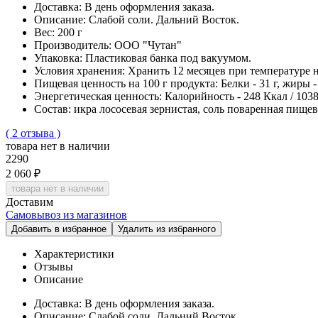
Доставка:
В день оформления заказа.
Описание:
Слабой соли. Дальний Восток.
Вес:
200 г
Производитель:
ООО "Чутан"
Упаковка:
Пластиковая банка под вакуумом.
Условия хранения:
Хранить 12 месяцев при температуре н
Пищевая ценность на 100 г продукта:
Белки - 31 г, жиры - 
Энергетическая ценность:
Калорийность - 248 Ккал / 103
Cостав:
икра лососевая зернистая, соль поваренная пищев
( 2 отзыва )
товара нет в наличии
2290
2 060 ₽
товара нет в наличии
Доставим
Самовывоз из магазинов
Добавить в избранное
Удалить из избранного
Характеристики
Отзывы
Описание
Доставка:
В день оформления заказа.
Описание:
Слабой соли. Дальний Восток.