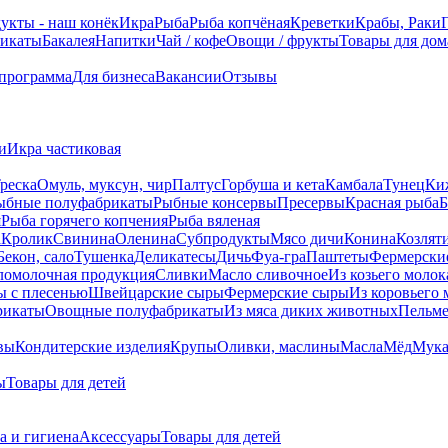
укты - наш конёк
Икра
Рыба
Рыба копчёная
Креветки
Крабы, Раки
икаты
Бакалея
Напитки
Чай / кофе
Овощи / фрукты
Товары для дом
 программа
Для бизнеса
Вакансии
Отзывы
и
Икра частиковая
реска
Омуль, муксун, чир
Палтус
Горбуша и кета
Камбала
Тунец
Ки
ыбные полуфабрикаты
Рыбные консервы
Пресервы
Красная рыба
Б
я
Рыба горячего копчения
Рыба вяленая
а
Кролик
Свинина
Оленина
Субпродукты
Мясо дичи
Конина
Козлят
Бекон, сало
Тушенка
Деликатесы
Дичь
Фуа-гра
Паштеты
Фермерски
ломолочная продукция
Сливки
Масло сливочное
Из козьего молок
 c плесенью
Швейцарские сыры
Фермерские сыры
Из коровьего 
рикаты
Овощные полуфабрикаты
Из мяса диких животных
Пельм
вы
Кондитерские изделия
Крупы
Оливки, маслины
Масла
Мёд
Мук
ы
Товары для детей
а и гигиена
Аксессуары
Товары для детей