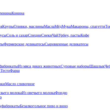
ленина
Конина
ия
Крупы
Оливки, маслины
Масла
Мёд
Мука
Макароны, спагетти
То
усы
Соль и сахар
Специи
Снеки
Чай
Урбеч, пасты
Кофе
ты
Фермерские деликатесы
Сыровяленые деликатесы
фабрикаты
Из мяса диких животных
Суповые наборы
Шашлык
Че
и
Тесто
Фарш
вки
Масло сливочное
озьего молока
Из овечьего молока
Фондю
ю
уфабрикаты
Безалкогольное пиво и вино