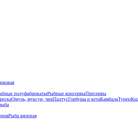
тиковая
ыбные полуфабрикаты
Рыбные консервы
Пресервы
реска
Омуль, муксун, чир
Палтус
Горбуша и кета
Камбала
Тунец
Ки
рыба
ения
Рыба вяленая