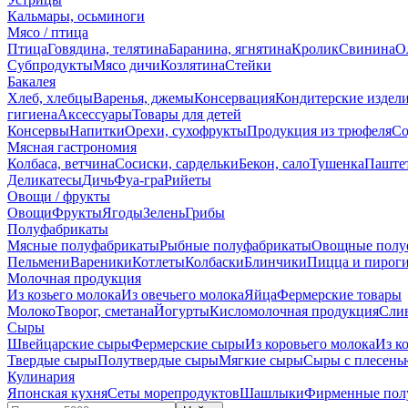
Кальмары, осьминоги
Мясо / птица
Птица
Говядина, телятина
Баранина, ягнятина
Кролик
Свинина
О
Субпродукты
Мясо дичи
Козлятина
Стейки
Бакалея
Хлеб, хлебцы
Варенья, джемы
Консервация
Кондитерские издел
гигиена
Аксессуары
Товары для детей
Консервы
Напитки
Орехи, сухофрукты
Продукция из трюфеля
Со
Мясная гастрономия
Колбаса, ветчина
Сосиски, сардельки
Бекон, сало
Тушенка
Паште
Деликатесы
Дичь
Фуа-гра
Рийеты
Овощи / фрукты
Овощи
Фрукты
Ягоды
Зелень
Грибы
Полуфабрикаты
Мясные полуфабрикаты
Рыбные полуфабрикаты
Овощные полу
Пельмени
Вареники
Котлеты
Колбаски
Блинчики
Пицца и пирог
Молочная продукция
Из козьего молока
Из овечьего молока
Яйца
Фермерские товары
Молоко
Творог, сметана
Йогурты
Кисломолочная продукция
Сли
Сыры
Швейцарские сыры
Фермерские сыры
Из коровьего молока
Из к
Твердые сыры
Полутвердые сыры
Мягкие сыры
Сыры c плесень
Кулинария
Японская кухня
Сеты морепродуктов
Шашлыки
Фирменные пол