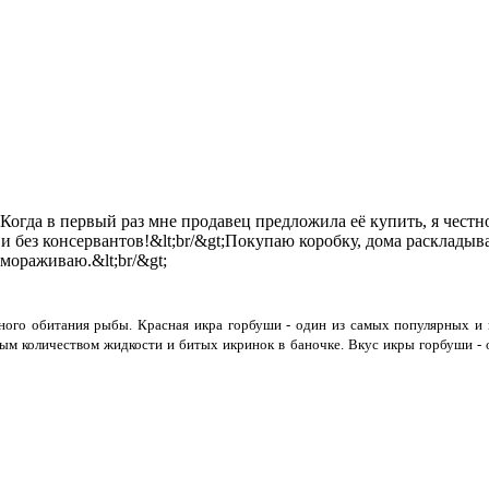
;Когда в первый раз мне продавец предложила её купить, я честно
 и без консервантов!&lt;br/&gt;Покупаю коробку, дома расклады
змораживаю.&lt;br/&gt;
ного обитания рыбы. Красная икра горбуши - один из самых популярных и в
ым количеством жидкости и битых икринок в баночке. Вкус икры горбуши - о