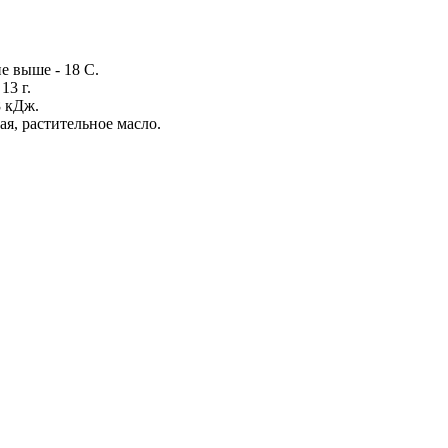
е выше - 18 С.
13 г.
8 кДж.
ая, растительное масло.