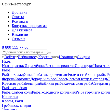
Санкт-Петербург
Доставка
Оплата
Контакты
Бонусная программа
Для бизнеса
Вакансии
Отзывы
8-800-555-77-68
Войти
Избранное
Корзина
Новинки
Скидки
Икра
Икра красная
Икра чёрная
Без консервантов
Икра щуки
Икра час
Рыба
Рыба охлаждённая
Рыба замороженная
Филе и стейки из рыбы
Р
Форель
Корюшка
Дорада и сибас
Лосось, семга
Осётр и стерлядь
Т
Красная рыба
Белая рыба
Дикая рыба
Камчатская рыба
Северная 
Рыба копчёная
Рыба слабой соли
Рыба холодного копчения
Рыба горячего копч
Креветки
Крабы, Раки
Гребешок, мидии
Устрицы