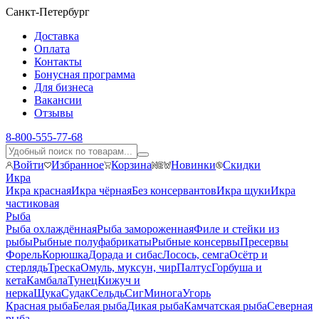
Санкт-Петербург
Доставка
Оплата
Контакты
Бонусная программа
Для бизнеса
Вакансии
Отзывы
8-800-555-77-68
Войти
Избранное
Корзина
Новинки
Скидки
Икра
Икра красная
Икра чёрная
Без консервантов
Икра щуки
Икра
частиковая
Рыба
Рыба охлаждённая
Рыба замороженная
Филе и стейки из
рыбы
Рыбные полуфабрикаты
Рыбные консервы
Пресервы
Форель
Корюшка
Дорада и сибас
Лосось, семга
Осётр и
стерлядь
Треска
Омуль, муксун, чир
Палтус
Горбуша и
кета
Камбала
Тунец
Кижуч и
нерка
Щука
Судак
Сельдь
Сиг
Минога
Угорь
Красная рыба
Белая рыба
Дикая рыба
Камчатская рыба
Северная
рыба