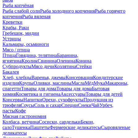
Рыба копчёная
Рыба слабой соли
Рыба холодного копчения
Рыба горячего
копчения
Рыба вяленая
Креветки
Крабы, Раки
Гребешок, мидии
Устрицы
Кальмары, осьминоги
Мясо / птица
Птица
Говядина, телятина
Баранина,
ягнятина
Кролик
Свинина
Оленина
Конина
Субпродукты
Мясо дичи
Козлятина
Стейки
Бакалея
Хлеб, хлебцы
Варенья, джемы
Консервация
Кондитерские
изделия
Крупы
Оливки, маслины
Масла
Мёд
Мука
Макароны,
спагетти
Товары для дома
Товары для дома
Бытовая
химия
Косметика и гигиена
Аксессуары
Товары для детей
Консервы
Напитки
Орехи, сухофрукты
Продукция из
трюфеля
Соусы
Соль и сахар
Специи
Снеки
Чай
Урбеч,
пасты
Кофе
Мясная гастрономия
Колбаса, ветчина
Сосиски, сардельки
Бекон,
сало
Тушенка
Паштеты
Фермерские деликатесы
Сыровяленые
деликатесы