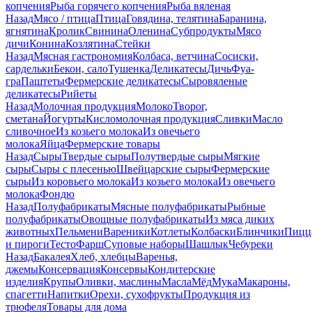
копчения
Рыба горячего копчения
Рыба вяленая
Назад
Мясо / птица
Птица
Говядина, телятина
Баранина,
ягнятина
Кролик
Свинина
Оленина
Субпродукты
Мясо
дичи
Конина
Козлятина
Стейки
Назад
Мясная гастрономия
Колбаса, ветчина
Сосиски,
сардельки
Бекон, сало
Тушенка
Деликатесы
Дичь
Фуа-
гра
Паштеты
Фермерские деликатесы
Сыровяленые
деликатесы
Рийеты
Назад
Молочная продукция
Молоко
Творог,
сметана
Йогурты
Кисломолочная продукция
Сливки
Масло
сливочное
Из козьего молока
Из овечьего
молока
Яйца
Фермерские товары
Назад
Сыры
Твердые сыры
Полутвердые сыры
Мягкие
сыры
Сыры c плесенью
Швейцарские сыры
Фермерские
сыры
Из коровьего молока
Из козьего молока
Из овечьего
молока
Фондю
Назад
Полуфабрикаты
Мясные полуфабрикаты
Рыбные
полуфабрикаты
Овощные полуфабрикаты
Из мяса диких
животных
Пельмени
Вареники
Котлеты
Колбаски
Блинчики
Пицц
и пироги
Тесто
Фарш
Суповые наборы
Шашлык
Чебуреки
Назад
Бакалея
Хлеб, хлебцы
Варенья,
джемы
Консервация
Консервы
Кондитерские
изделия
Крупы
Оливки, маслины
Масла
Мёд
Мука
Макароны,
спагетти
Напитки
Орехи, сухофрукты
Продукция из
трюфеля
Товары для дома