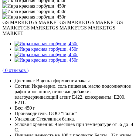
GS MARKET
GS MARKET
GS MARKET
GS MARKET
GS
MARKET
GS MARKET
GS MARKET
GS MARKET
GS
MARKET
( 0 отзывов )
Доставка:
В день оформления заказа.
Состав:
Икра-зерно, соль пищевая, масло подсолнечное
рафинированное, пищевые добавки:
влагоудерживающий агент Е422, консерванты: Е200,
Е211.
Вес:
450 г
Производитель:
ООО "Галис"
Упаковка:
Стеклянная банка.
Условия хранения:
9 месяцев при температуре от -6 до -4
С.
Пищевая ценность на 100 г продукта:
Белки - 32г, жиры