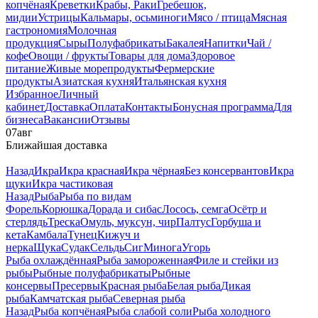
копчёная
Креветки
Крабы, Раки
Гребешок,
мидии
Устрицы
Кальмары, осьминоги
Мясо / птица
Мясная
гастрономия
Молочная
продукция
Сыры
Полуфабрикаты
Бакалея
Напитки
Чай /
кофе
Овощи / фрукты
Товары для дома
Здоровое
питание
Живые морепродукты
Фермерские
продукты
Азиатская кухня
Итальянская кухня
Избранное
Личный
кабинет
Доставка
Оплата
Контакты
Бонусная программа
Для
бизнеса
Вакансии
Отзывы
07
авг
Ближайшая доставка
Назад
Икра
Икра красная
Икра чёрная
Без консервантов
Икра
щуки
Икра частиковая
Назад
Рыба
Рыба по видам
Форель
Корюшка
Дорада и сибас
Лосось, семга
Осётр и
стерлядь
Треска
Омуль, муксун, чир
Палтус
Горбуша и
кета
Камбала
Тунец
Кижуч и
нерка
Щука
Судак
Сельдь
Сиг
Минога
Угорь
Рыба охлаждённая
Рыба замороженная
Филе и стейки из
рыбы
Рыбные полуфабрикаты
Рыбные
консервы
Пресервы
Красная рыба
Белая рыба
Дикая
рыба
Камчатская рыба
Северная рыба
Назад
Рыба копчёная
Рыба слабой соли
Рыба холодного