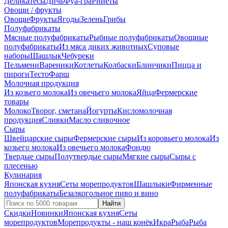
Деликатесы
Дичь
Фуа-гра
Рийеты
Овощи / фрукты
Овощи
Фрукты
Ягоды
Зелень
Грибы
Полуфабрикаты
Мясные полуфабрикаты
Рыбные полуфабрикаты
Овощные
полуфабрикаты
Из мяса диких животных
Суповые
наборы
Шашлык
Чебуреки
Пельмени
Вареники
Котлеты
Колбаски
Блинчики
Пицца и
пироги
Тесто
Фарш
Молочная продукция
Из козьего молока
Из овечьего молока
Яйца
Фермерские
товары
Молоко
Творог, сметана
Йогурты
Кисломолочная
продукция
Сливки
Масло сливочное
Сыры
Швейцарские сыры
Фермерские сыры
Из коровьего молока
Из
козьего молока
Из овечьего молока
Фондю
Твердые сыры
Полутвердые сыры
Мягкие сыры
Сыры c
плесенью
Кулинария
Японская кухня
Сеты морепродуктов
Шашлыки
Фирменные
полуфабрикаты
Безалкогольное пиво и вино
Найти
Скидки
Новинки
Японская кухня
Сеты
морепродуктов
Морепродукты - наш конёк
Икра
Рыба
Рыба