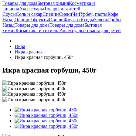
Товары для дома
Бытовая химия
Косметика и
гигиена
Аксессуары
Товары для детей
Соусы
Соль и сахар
Специи
Снеки
Чай
Урбеч, пасты
Кофе
Назад
Овощи / фрукты
Овощи
Фрукты
Ягоды
Зелень
Грибы
Назад
Товары для дома
Товары для дома
Бытовая
химия
Косметика и гигиена
Аксессуары
Товары для детей
Икра
Икра красная
Икра красная горбуши, 450г
Икра красная горбуши, 450г