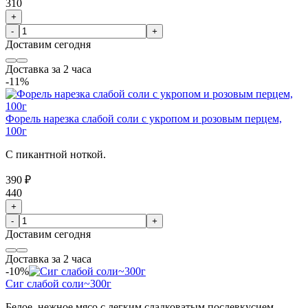
310
+
-
+
Доставим
сегодня
Доставка за 2 часа
-11%
Форель нарезка слабой соли с укропом и розовым перцем,
100г
С пикантной ноткой.
390 ₽
440
+
-
+
Доставим
сегодня
Доставка за 2 часа
-10%
Сиг слабой соли~300г
Белое, нежное мясо с легким сладковатым послевкусием.