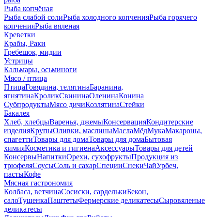
Рыба копчёная
Рыба слабой соли
Рыба холодного копчения
Рыба горячего
копчения
Рыба вяленая
Креветки
Крабы, Раки
Гребешок, мидии
Устрицы
Кальмары, осьминоги
Мясо / птица
Птица
Говядина, телятина
Баранина,
ягнятина
Кролик
Свинина
Оленина
Конина
Субпродукты
Мясо дичи
Козлятина
Стейки
Бакалея
Хлеб, хлебцы
Варенья, джемы
Консервация
Кондитерские
изделия
Крупы
Оливки, маслины
Масла
Мёд
Мука
Макароны,
спагетти
Товары для дома
Товары для дома
Бытовая
химия
Косметика и гигиена
Аксессуары
Товары для детей
Консервы
Напитки
Орехи, сухофрукты
Продукция из
трюфеля
Соусы
Соль и сахар
Специи
Снеки
Чай
Урбеч,
пасты
Кофе
Мясная гастрономия
Колбаса, ветчина
Сосиски, сардельки
Бекон,
сало
Тушенка
Паштеты
Фермерские деликатесы
Сыровяленые
деликатесы