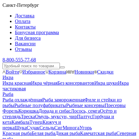
Санкт-Петербург
Доставка
Оплата
Контакты
Бонусная программа
Для бизнеса
Вакансии
Отзывы
8-800-555-77-68
Войти
Избранное
Корзина
Новинки
Скидки
Икра
Икра красная
Икра чёрная
Без консервантов
Икра щуки
Икра
частиковая
Рыба
Рыба охлаждённая
Рыба замороженная
Филе и стейки из
рыбы
Рыбные полуфабрикаты
Рыбные консервы
Пресервы
Форель
Корюшка
Дорада и сибас
Лосось, семга
Осётр и
стерлядь
Треска
Омуль, муксун, чир
Палтус
Горбуша и
кета
Камбала
Тунец
Кижуч и
нерка
Щука
Судак
Сельдь
Сиг
Минога
Угорь
Красная рыба
Белая рыба
Дикая рыба
Камчатская рыба
Северная
рыба