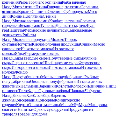
копчения
Рыба горячего копчения
Рыба вяленая
Назад
Мясо / птица
Птица
Говядина, телятина
Баранина,
ягнятина
Кролик
Свинина
Оленина
Субпродукты
Мясо
дичи
Конина
Козлятина
Стейки
Назад
Мясная гастрономия
Колбаса, ветчина
Сосиски,
сардельки
Бекон, сало
Тушенка
Деликатесы
Дичь
Фуа-
гра
Паштеты
Фермерские деликатесы
Сыровяленые
деликатесы
Рийеты
Назад
Молочная продукция
Молоко
Творог,
сметана
Йогурты
Кисломолочная продукция
Сливки
Масло
сливочное
Из козьего молока
Из овечьего
молока
Яйца
Фермерские товары
Назад
Сыры
Твердые сыры
Полутвердые сыры
Мягкие
сыры
Сыры c плесенью
Швейцарские сыры
Фермерские
сыры
Из коровьего молока
Из козьего молока
Из овечьего
молока
Фондю
Назад
Полуфабрикаты
Мясные полуфабрикаты
Рыбные
полуфабрикаты
Овощные полуфабрикаты
Из мяса диких
животных
Пельмени
Вареники
Котлеты
Колбаски
Блинчики
Пицц
и пироги
Тесто
Фарш
Суповые наборы
Шашлык
Чебуреки
Назад
Бакалея
Хлеб, хлебцы
Варенья,
джемы
Консервация
Консервы
Кондитерские
изделия
Крупы
Оливки, маслины
Масла
Мёд
Мука
Макароны,
спагетти
Напитки
Орехи, сухофрукты
Продукция из
трюфеля
Товары для дома