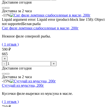
Доставим
сегодня
Доставка за 2 часа
-11%
Liquid argument error: Liquid error (product-block line 158): Object
not supported
Белая рыба
Сиг филе ломтики слабосоленые в масле, 200г
Нежное филе северной рыбы.
( 1 отзыв )
590 ₽
665
+
-
+
Доставим
сегодня
Доставка за 2 часа
-15%
Сугудай из муксуна, 200г
Кусочки филе-вырезки из муксуна в масле.
( 1 отзыв )
710 ₽