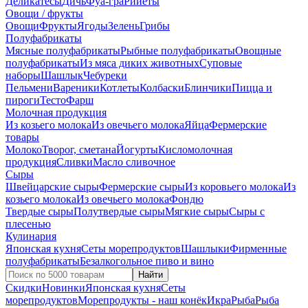
Деликатесы
Дичь
Фуа-гра
Рийеты
Овощи / фрукты
Овощи
Фрукты
Ягоды
Зелень
Грибы
Полуфабрикаты
Мясные полуфабрикаты
Рыбные полуфабрикаты
Овощные
полуфабрикаты
Из мяса диких животных
Суповые
наборы
Шашлык
Чебуреки
Пельмени
Вареники
Котлеты
Колбаски
Блинчики
Пицца и
пироги
Тесто
Фарш
Молочная продукция
Из козьего молока
Из овечьего молока
Яйца
Фермерские
товары
Молоко
Творог, сметана
Йогурты
Кисломолочная
продукция
Сливки
Масло сливочное
Сыры
Швейцарские сыры
Фермерские сыры
Из коровьего молока
Из
козьего молока
Из овечьего молока
Фондю
Твердые сыры
Полутвердые сыры
Мягкие сыры
Сыры c
плесенью
Кулинария
Японская кухня
Сеты морепродуктов
Шашлыки
Фирменные
полуфабрикаты
Безалкогольное пиво и вино
Найти
Скидки
Новинки
Японская кухня
Сеты
морепродуктов
Морепродукты - наш конёк
Икра
Рыба
Рыба