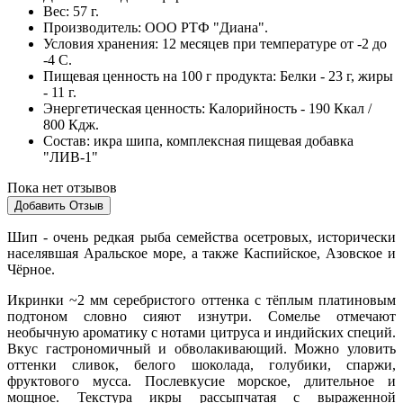
Вес:
57 г.
Производитель:
ООО РТФ "Диана".
Условия хранения:
12 месяцев при температуре от -2 до
-4 С.
Пищевая ценность на 100 г продукта:
Белки - 23 г, жиры
- 11 г.
Энергетическая ценность:
Калорийность - 190 Ккал /
800 Кдж.
Cостав:
икра шипа, комплексная пищевая добавка
"ЛИВ-1"
Пока нет отзывов
Добавить Отзыв
Шип - очень редкая рыба семейства осетровых, исторически
населявшая Аральское море, а также Каспийское, Азовское и
Чёрное.
Икринки ~2 мм серебристого оттенка с тёплым платиновым
подтоном словно сияют изнутри. Сомелье отмечают
необычную ароматику с нотами цитруса и индийских специй.
Вкус гастрономичный и обволакивающий. Можно уловить
оттенки сливок, белого шоколада, голубики, спаржи,
фруктового мусса. Послевкусие морское, длительное и
мощное. Текстура икры рассыпчатая с выраженной