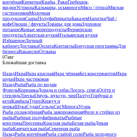
копчёная
Креветки
Крабы, Раки
Гребешок,
мидии
Устрицы
Кальмары, осьминоги
Мясо / птица
Мясная
гастрономия
Молочная
продукция
Сыры
Полуфабрикаты
Бакалея
Напитки
Чай /
кофе
Овощи / фрукты
Товары для дома
Здоровое
питание
Живые морепродукты
Фермерские
продукты
Азиатская кухня
Итальянская кухня
Избранное
Личный
кабинет
Доставка
Оплата
Контакты
Бонусная программа
Для
бизнеса
Вакансии
Отзывы
07
авг
Ближайшая доставка
Назад
Икра
Икра красная
Икра чёрная
Без консервантов
Икра
щуки
Икра частиковая
Назад
Рыба
Рыба по видам
Форель
Корюшка
Дорада и сибас
Лосось, семга
Осётр и
стерлядь
Треска
Омуль, муксун, чир
Палтус
Горбуша и
кета
Камбала
Тунец
Кижуч и
нерка
Щука
Судак
Сельдь
Сиг
Минога
Угорь
Рыба охлаждённая
Рыба замороженная
Филе и стейки из
рыбы
Рыбные полуфабрикаты
Рыбные
консервы
Пресервы
Красная рыба
Белая рыба
Дикая
рыба
Камчатская рыба
Северная рыба
Назад
Рыба копчёная
Рыба слабой соли
Рыба холодного