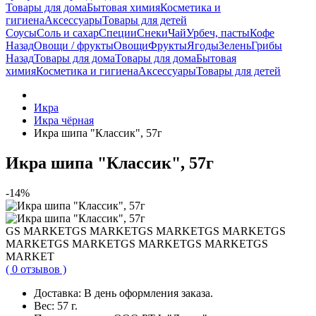
Товары для дома
Бытовая химия
Косметика и
гигиена
Аксессуары
Товары для детей
Соусы
Соль и сахар
Специи
Снеки
Чай
Урбеч, пасты
Кофе
Назад
Овощи / фрукты
Овощи
Фрукты
Ягоды
Зелень
Грибы
Назад
Товары для дома
Товары для дома
Бытовая
химия
Косметика и гигиена
Аксессуары
Товары для детей
Икра
Икра чёрная
Икра шипа "Классик", 57г
Икра шипа "Классик", 57г
-14%
GS MARKET
GS MARKET
GS MARKET
GS MARKET
GS
MARKET
GS MARKET
GS MARKET
GS MARKET
GS
MARKET
( 0 отзывов )
Доставка:
В день оформления заказа.
Вес:
57 г.