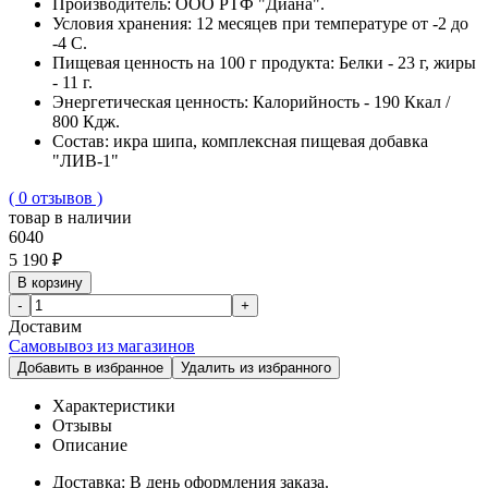
Производитель:
ООО РТФ "Диана".
Условия хранения:
12 месяцев при температуре от -2 до
-4 С.
Пищевая ценность на 100 г продукта:
Белки - 23 г, жиры
- 11 г.
Энергетическая ценность:
Калорийность - 190 Ккал /
800 Кдж.
Cостав:
икра шипа, комплексная пищевая добавка
"ЛИВ-1"
( 0 отзывов )
товар в наличии
6040
5 190 ₽
В корзину
-
+
Доставим
Самовывоз из магазинов
Добавить в избранное
Удалить из избранного
Характеристики
Отзывы
Описание
Доставка:
В день оформления заказа.