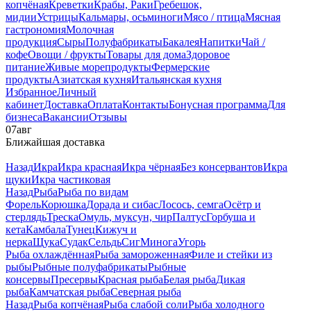
копчёная
Креветки
Крабы, Раки
Гребешок,
мидии
Устрицы
Кальмары, осьминоги
Мясо / птица
Мясная
гастрономия
Молочная
продукция
Сыры
Полуфабрикаты
Бакалея
Напитки
Чай /
кофе
Овощи / фрукты
Товары для дома
Здоровое
питание
Живые морепродукты
Фермерские
продукты
Азиатская кухня
Итальянская кухня
Избранное
Личный
кабинет
Доставка
Оплата
Контакты
Бонусная программа
Для
бизнеса
Вакансии
Отзывы
07
авг
Ближайшая доставка
Назад
Икра
Икра красная
Икра чёрная
Без консервантов
Икра
щуки
Икра частиковая
Назад
Рыба
Рыба по видам
Форель
Корюшка
Дорада и сибас
Лосось, семга
Осётр и
стерлядь
Треска
Омуль, муксун, чир
Палтус
Горбуша и
кета
Камбала
Тунец
Кижуч и
нерка
Щука
Судак
Сельдь
Сиг
Минога
Угорь
Рыба охлаждённая
Рыба замороженная
Филе и стейки из
рыбы
Рыбные полуфабрикаты
Рыбные
консервы
Пресервы
Красная рыба
Белая рыба
Дикая
рыба
Камчатская рыба
Северная рыба
Назад
Рыба копчёная
Рыба слабой соли
Рыба холодного