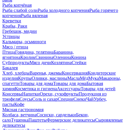
Рыба копчёная
Рыба слабой соли
Рыба холодного копчения
Рыба горячего
копчения
Рыба вяленая
Креветки
Крабы, Раки
Гребешок, мидии
Устрицы
Кальмары, осьминоги
Мясо / птица
Птица
Говядина, телятина
Баранина,
ягнятина
Кролик
Свинина
Оленина
Конина
Субпродукты
Мясо дичи
Козлятина
Стейки
Бакалея
Хлеб, хлебцы
Варенья, джемы
Консервация
Кондитерские
изделия
Крупы
Оливки, маслины
Масла
Мёд
Мука
Макароны,
спагетти
Товары для дома
Товары для дома
Бытовая
химия
Косметика и гигиена
Аксессуары
Товары для детей
Консервы
Напитки
Орехи, сухофрукты
Продукция из
трюфеля
Соусы
Соль и сахар
Специи
Снеки
Чай
Урбеч,
пасты
Кофе
Мясная гастрономия
Колбаса, ветчина
Сосиски, сардельки
Бекон,
сало
Тушенка
Паштеты
Фермерские деликатесы
Сыровяленые
деликатесы