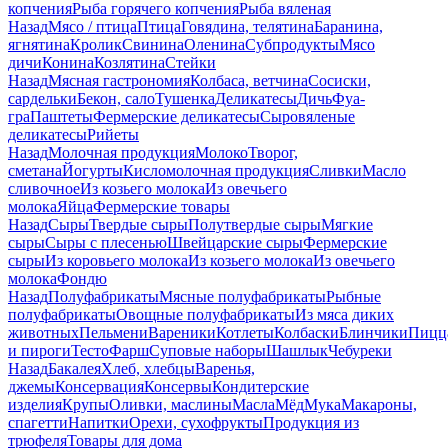
копчения
Рыба горячего копчения
Рыба вяленая
Назад
Мясо / птица
Птица
Говядина, телятина
Баранина,
ягнятина
Кролик
Свинина
Оленина
Субпродукты
Мясо
дичи
Конина
Козлятина
Стейки
Назад
Мясная гастрономия
Колбаса, ветчина
Сосиски,
сардельки
Бекон, сало
Тушенка
Деликатесы
Дичь
Фуа-
гра
Паштеты
Фермерские деликатесы
Сыровяленые
деликатесы
Рийеты
Назад
Молочная продукция
Молоко
Творог,
сметана
Йогурты
Кисломолочная продукция
Сливки
Масло
сливочное
Из козьего молока
Из овечьего
молока
Яйца
Фермерские товары
Назад
Сыры
Твердые сыры
Полутвердые сыры
Мягкие
сыры
Сыры c плесенью
Швейцарские сыры
Фермерские
сыры
Из коровьего молока
Из козьего молока
Из овечьего
молока
Фондю
Назад
Полуфабрикаты
Мясные полуфабрикаты
Рыбные
полуфабрикаты
Овощные полуфабрикаты
Из мяса диких
животных
Пельмени
Вареники
Котлеты
Колбаски
Блинчики
Пицц
и пироги
Тесто
Фарш
Суповые наборы
Шашлык
Чебуреки
Назад
Бакалея
Хлеб, хлебцы
Варенья,
джемы
Консервация
Консервы
Кондитерские
изделия
Крупы
Оливки, маслины
Масла
Мёд
Мука
Макароны,
спагетти
Напитки
Орехи, сухофрукты
Продукция из
трюфеля
Товары для дома