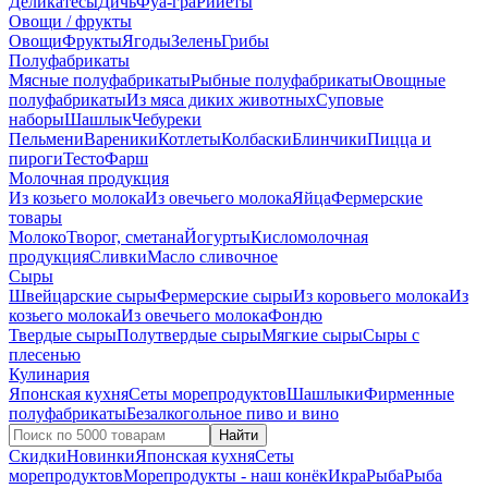
Деликатесы
Дичь
Фуа-гра
Рийеты
Овощи / фрукты
Овощи
Фрукты
Ягоды
Зелень
Грибы
Полуфабрикаты
Мясные полуфабрикаты
Рыбные полуфабрикаты
Овощные
полуфабрикаты
Из мяса диких животных
Суповые
наборы
Шашлык
Чебуреки
Пельмени
Вареники
Котлеты
Колбаски
Блинчики
Пицца и
пироги
Тесто
Фарш
Молочная продукция
Из козьего молока
Из овечьего молока
Яйца
Фермерские
товары
Молоко
Творог, сметана
Йогурты
Кисломолочная
продукция
Сливки
Масло сливочное
Сыры
Швейцарские сыры
Фермерские сыры
Из коровьего молока
Из
козьего молока
Из овечьего молока
Фондю
Твердые сыры
Полутвердые сыры
Мягкие сыры
Сыры c
плесенью
Кулинария
Японская кухня
Сеты морепродуктов
Шашлыки
Фирменные
полуфабрикаты
Безалкогольное пиво и вино
Найти
Скидки
Новинки
Японская кухня
Сеты
морепродуктов
Морепродукты - наш конёк
Икра
Рыба
Рыба