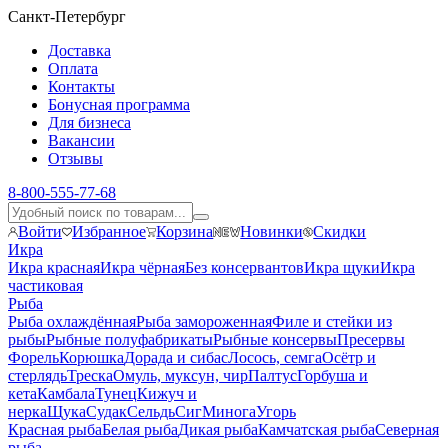
Санкт-Петербург
Доставка
Оплата
Контакты
Бонусная программа
Для бизнеса
Вакансии
Отзывы
8-800-555-77-68
Войти
Избранное
Корзина
Новинки
Скидки
Икра
Икра красная
Икра чёрная
Без консервантов
Икра щуки
Икра
частиковая
Рыба
Рыба охлаждённая
Рыба замороженная
Филе и стейки из
рыбы
Рыбные полуфабрикаты
Рыбные консервы
Пресервы
Форель
Корюшка
Дорада и сибас
Лосось, семга
Осётр и
стерлядь
Треска
Омуль, муксун, чир
Палтус
Горбуша и
кета
Камбала
Тунец
Кижуч и
нерка
Щука
Судак
Сельдь
Сиг
Минога
Угорь
Красная рыба
Белая рыба
Дикая рыба
Камчатская рыба
Северная
рыба