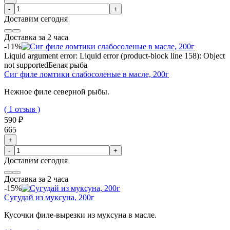
-
+
Доставим
сегодня
Доставка за 2 часа
-11%
Liquid argument error: Liquid error (product-block line 158): Object
not supported
Белая рыба
Сиг филе ломтики слабосоленые в масле, 200г
Нежное филе северной рыбы.
( 1 отзыв )
590 ₽
665
+
-
+
Доставим
сегодня
Доставка за 2 часа
-15%
Сугудай из муксуна, 200г
Кусочки филе-вырезки из муксуна в масле.