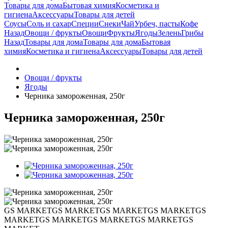
Товары для дома
Бытовая химия
Косметика и
гигиена
Аксессуары
Товары для детей
Соусы
Соль и сахар
Специи
Снеки
Чай
Урбеч, пасты
Кофе
Назад
Овощи / фрукты
Овощи
Фрукты
Ягоды
Зелень
Грибы
Назад
Товары для дома
Товары для дома
Бытовая
химия
Косметика и гигиена
Аксессуары
Товары для детей
Овощи / фрукты
Ягоды
Черника замороженная, 250г
Черника замороженная, 250г
GS MARKET
GS MARKET
GS MARKET
GS MARKET
GS
MARKET
GS MARKET
GS MARKET
GS MARKET
GS