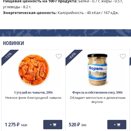
Пищевая ценность на 100 г продукта:
Белки - 0.7 г, жиры - 0.5 г,
углеводы - 8.2 г.
Энергетическая ценность:
Калорийность - 40 кКал / 167 кДж.
НОВИНКИ
-10%
-44%
Сугудай из чавычи, 200г
Форель в собственном соку, 500г
Нежное филе благородной чавычи.
Обладает мягкостью и деликатным
вкусом.
1 275 ₽
520 ₽
+
+
1420
930