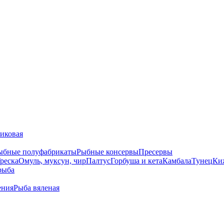
тиковая
ыбные полуфабрикаты
Рыбные консервы
Пресервы
реска
Омуль, муксун, чир
Палтус
Горбуша и кета
Камбала
Тунец
Ки
рыба
ения
Рыба вяленая