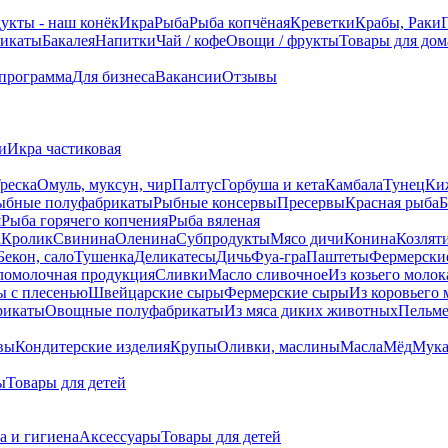
укты - наш конёк
Икра
Рыба
Рыба копчёная
Креветки
Крабы, Раки
икаты
Бакалея
Напитки
Чай / кофе
Овощи / фрукты
Товары для дом
 программа
Для бизнеса
Вакансии
Отзывы
и
Икра частиковая
реска
Омуль, муксун, чир
Палтус
Горбуша и кета
Камбала
Тунец
Ки
ыбные полуфабрикаты
Рыбные консервы
Пресервы
Красная рыба
Б
я
Рыба горячего копчения
Рыба вяленая
а
Кролик
Свинина
Оленина
Субпродукты
Мясо дичи
Конина
Козлят
Бекон, сало
Тушенка
Деликатесы
Дичь
Фуа-гра
Паштеты
Фермерски
ломолочная продукция
Сливки
Масло сливочное
Из козьего молок
 c плесенью
Швейцарские сыры
Фермерские сыры
Из коровьего 
рикаты
Овощные полуфабрикаты
Из мяса диких животных
Пельм
вы
Кондитерские изделия
Крупы
Оливки, маслины
Масла
Мёд
Мук
ы
Товары для детей
а и гигиена
Аксессуары
Товары для детей