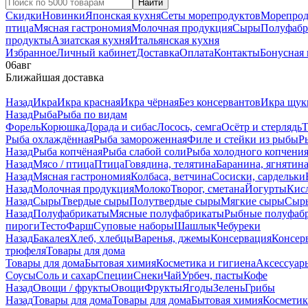
Найти
Скидки
Новинки
Японская кухня
Сеты морепродуктов
Морепрод
птица
Мясная гастрономия
Молочная продукция
Сыры
Полуфабр
продукты
Азиатская кухня
Итальянская кухня
Избранное
Личный кабинет
Доставка
Оплата
Контакты
Бонусная
06
авг
Ближайшая доставка
Назад
Икра
Икра красная
Икра чёрная
Без консервантов
Икра щук
Назад
Рыба
Рыба по видам
Форель
Корюшка
Дорада и сибас
Лосось, семга
Осётр и стерлядь
Т
Рыба охлаждённая
Рыба замороженная
Филе и стейки из рыбы
Р
Назад
Рыба копчёная
Рыба слабой соли
Рыба холодного копчени
Назад
Мясо / птица
Птица
Говядина, телятина
Баранина, ягнятин
Назад
Мясная гастрономия
Колбаса, ветчина
Сосиски, сардельки
Назад
Молочная продукция
Молоко
Творог, сметана
Йогурты
Кис
Назад
Сыры
Твердые сыры
Полутвердые сыры
Мягкие сыры
Сыры
Назад
Полуфабрикаты
Мясные полуфабрикаты
Рыбные полуфаб
пироги
Тесто
Фарш
Суповые наборы
Шашлык
Чебуреки
Назад
Бакалея
Хлеб, хлебцы
Варенья, джемы
Консервация
Консер
трюфеля
Товары для дома
Товары для дома
Бытовая химия
Косметика и гигиена
Аксессуар
Соусы
Соль и сахар
Специи
Снеки
Чай
Урбеч, пасты
Кофе
Назад
Овощи / фрукты
Овощи
Фрукты
Ягоды
Зелень
Грибы
Назад
Товары для дома
Товары для дома
Бытовая химия
Косметик