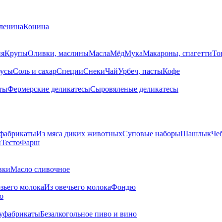
ленина
Конина
ия
Крупы
Оливки, маслины
Масла
Мёд
Мука
Макароны, спагетти
То
усы
Соль и сахар
Специи
Снеки
Чай
Урбеч, пасты
Кофе
ты
Фермерские деликатесы
Сыровяленые деликатесы
фабрикаты
Из мяса диких животных
Суповые наборы
Шашлык
Че
и
Тесто
Фарш
вки
Масло сливочное
озьего молока
Из овечьего молока
Фондю
ю
уфабрикаты
Безалкогольное пиво и вино