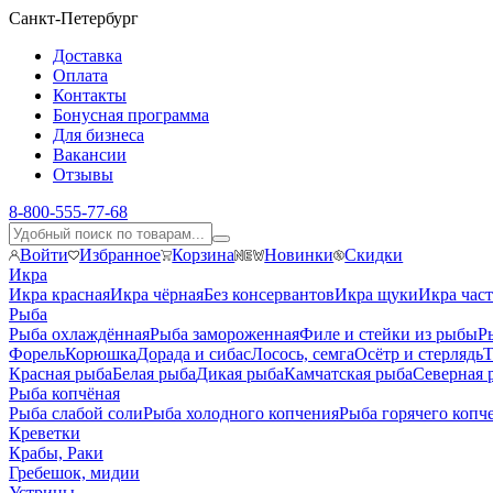
Санкт-Петербург
Доставка
Оплата
Контакты
Бонусная программа
Для бизнеса
Вакансии
Отзывы
8-800-555-77-68
Войти
Избранное
Корзина
Новинки
Скидки
Икра
Икра красная
Икра чёрная
Без консервантов
Икра щуки
Икра час
Рыба
Рыба охлаждённая
Рыба замороженная
Филе и стейки из рыбы
Р
Форель
Корюшка
Дорада и сибас
Лосось, семга
Осётр и стерлядь
Т
Красная рыба
Белая рыба
Дикая рыба
Камчатская рыба
Северная 
Рыба копчёная
Рыба слабой соли
Рыба холодного копчения
Рыба горячего копч
Креветки
Крабы, Раки
Гребешок, мидии
Устрицы