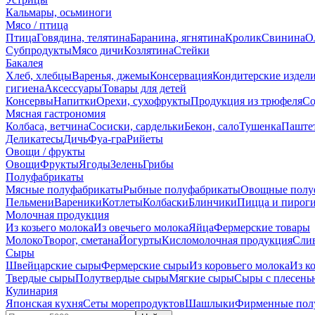
Кальмары, осьминоги
Мясо / птица
Птица
Говядина, телятина
Баранина, ягнятина
Кролик
Свинина
О
Субпродукты
Мясо дичи
Козлятина
Стейки
Бакалея
Хлеб, хлебцы
Варенья, джемы
Консервация
Кондитерские издел
гигиена
Аксессуары
Товары для детей
Консервы
Напитки
Орехи, сухофрукты
Продукция из трюфеля
Со
Мясная гастрономия
Колбаса, ветчина
Сосиски, сардельки
Бекон, сало
Тушенка
Паште
Деликатесы
Дичь
Фуа-гра
Рийеты
Овощи / фрукты
Овощи
Фрукты
Ягоды
Зелень
Грибы
Полуфабрикаты
Мясные полуфабрикаты
Рыбные полуфабрикаты
Овощные полу
Пельмени
Вареники
Котлеты
Колбаски
Блинчики
Пицца и пирог
Молочная продукция
Из козьего молока
Из овечьего молока
Яйца
Фермерские товары
Молоко
Творог, сметана
Йогурты
Кисломолочная продукция
Сли
Сыры
Швейцарские сыры
Фермерские сыры
Из коровьего молока
Из к
Твердые сыры
Полутвердые сыры
Мягкие сыры
Сыры c плесень
Кулинария
Японская кухня
Сеты морепродуктов
Шашлыки
Фирменные пол