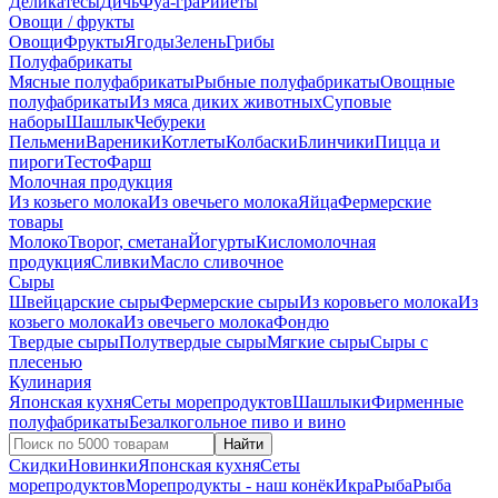
Деликатесы
Дичь
Фуа-гра
Рийеты
Овощи / фрукты
Овощи
Фрукты
Ягоды
Зелень
Грибы
Полуфабрикаты
Мясные полуфабрикаты
Рыбные полуфабрикаты
Овощные
полуфабрикаты
Из мяса диких животных
Суповые
наборы
Шашлык
Чебуреки
Пельмени
Вареники
Котлеты
Колбаски
Блинчики
Пицца и
пироги
Тесто
Фарш
Молочная продукция
Из козьего молока
Из овечьего молока
Яйца
Фермерские
товары
Молоко
Творог, сметана
Йогурты
Кисломолочная
продукция
Сливки
Масло сливочное
Сыры
Швейцарские сыры
Фермерские сыры
Из коровьего молока
Из
козьего молока
Из овечьего молока
Фондю
Твердые сыры
Полутвердые сыры
Мягкие сыры
Сыры c
плесенью
Кулинария
Японская кухня
Сеты морепродуктов
Шашлыки
Фирменные
полуфабрикаты
Безалкогольное пиво и вино
Найти
Скидки
Новинки
Японская кухня
Сеты
морепродуктов
Морепродукты - наш конёк
Икра
Рыба
Рыба