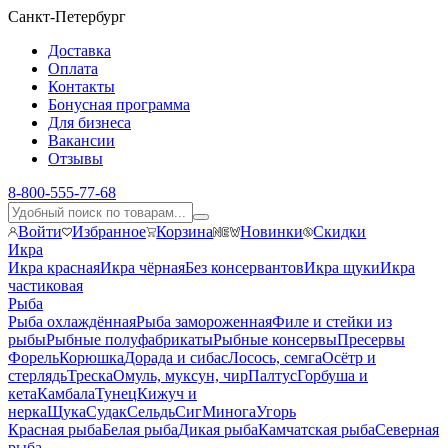
Санкт-Петербург
Доставка
Оплата
Контакты
Бонусная программа
Для бизнеса
Вакансии
Отзывы
8-800-555-77-68
Войти
Избранное
Корзина
Новинки
Скидки
Икра
Икра красная
Икра чёрная
Без консервантов
Икра щуки
Икра
частиковая
Рыба
Рыба охлаждённая
Рыба замороженная
Филе и стейки из
рыбы
Рыбные полуфабрикаты
Рыбные консервы
Пресервы
Форель
Корюшка
Дорада и сибас
Лосось, семга
Осётр и
стерлядь
Треска
Омуль, муксун, чир
Палтус
Горбуша и
кета
Камбала
Тунец
Кижуч и
нерка
Щука
Судак
Сельдь
Сиг
Минога
Угорь
Красная рыба
Белая рыба
Дикая рыба
Камчатская рыба
Северная
рыба