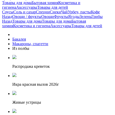
Товары для дома
Бытовая химия
Косметика и
гигиена
Аксессуары
Товары для детей
Соусы
Соль и сахар
Специи
Снеки
Чай
Урбеч, пасты
Кофе
Назад
Овощи / фрукты
Овощи
Фрукты
Ягоды
Зелень
Грибы
Назад
Товары для дома
Товары для дома
Бытовая
химия
Косметика и гигиена
Аксессуары
Товары для детей
Бакалея
Макароны, спагетти
Из полбы
Распродажа креветок
Икра красная вылов 2026г
Живые устрицы