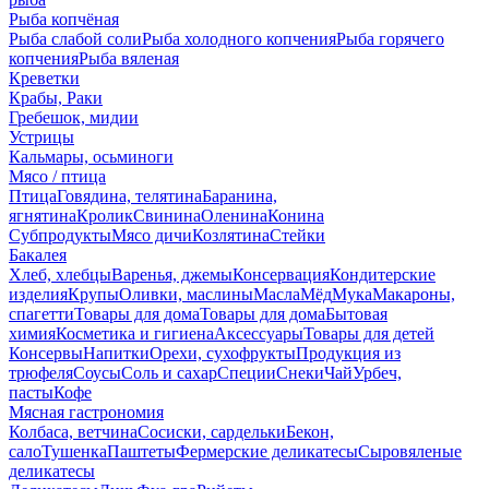
Рыба копчёная
Рыба слабой соли
Рыба холодного копчения
Рыба горячего
копчения
Рыба вяленая
Креветки
Крабы, Раки
Гребешок, мидии
Устрицы
Кальмары, осьминоги
Мясо / птица
Птица
Говядина, телятина
Баранина,
ягнятина
Кролик
Свинина
Оленина
Конина
Субпродукты
Мясо дичи
Козлятина
Стейки
Бакалея
Хлеб, хлебцы
Варенья, джемы
Консервация
Кондитерские
изделия
Крупы
Оливки, маслины
Масла
Мёд
Мука
Макароны,
спагетти
Товары для дома
Товары для дома
Бытовая
химия
Косметика и гигиена
Аксессуары
Товары для детей
Консервы
Напитки
Орехи, сухофрукты
Продукция из
трюфеля
Соусы
Соль и сахар
Специи
Снеки
Чай
Урбеч,
пасты
Кофе
Мясная гастрономия
Колбаса, ветчина
Сосиски, сардельки
Бекон,
сало
Тушенка
Паштеты
Фермерские деликатесы
Сыровяленые
деликатесы