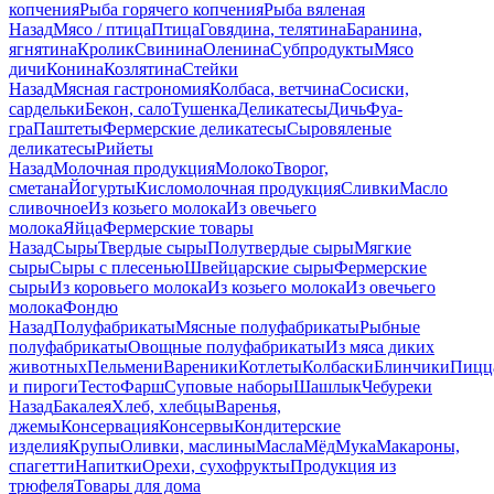
копчения
Рыба горячего копчения
Рыба вяленая
Назад
Мясо / птица
Птица
Говядина, телятина
Баранина,
ягнятина
Кролик
Свинина
Оленина
Субпродукты
Мясо
дичи
Конина
Козлятина
Стейки
Назад
Мясная гастрономия
Колбаса, ветчина
Сосиски,
сардельки
Бекон, сало
Тушенка
Деликатесы
Дичь
Фуа-
гра
Паштеты
Фермерские деликатесы
Сыровяленые
деликатесы
Рийеты
Назад
Молочная продукция
Молоко
Творог,
сметана
Йогурты
Кисломолочная продукция
Сливки
Масло
сливочное
Из козьего молока
Из овечьего
молока
Яйца
Фермерские товары
Назад
Сыры
Твердые сыры
Полутвердые сыры
Мягкие
сыры
Сыры c плесенью
Швейцарские сыры
Фермерские
сыры
Из коровьего молока
Из козьего молока
Из овечьего
молока
Фондю
Назад
Полуфабрикаты
Мясные полуфабрикаты
Рыбные
полуфабрикаты
Овощные полуфабрикаты
Из мяса диких
животных
Пельмени
Вареники
Котлеты
Колбаски
Блинчики
Пицц
и пироги
Тесто
Фарш
Суповые наборы
Шашлык
Чебуреки
Назад
Бакалея
Хлеб, хлебцы
Варенья,
джемы
Консервация
Консервы
Кондитерские
изделия
Крупы
Оливки, маслины
Масла
Мёд
Мука
Макароны,
спагетти
Напитки
Орехи, сухофрукты
Продукция из
трюфеля
Товары для дома