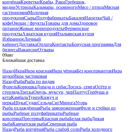
копчёная
Креветки
Крабы, Раки
Гребешок,
мидии
Устрицы
Кальмары, осьминоги
Мясо / птица
Мясная
гастрономия
Молочная
продукция
Сыры
Полуфабрикаты
Бакалея
Напитки
Чай /
кофе
Овощи / фрукты
Товары для дома
Здоровое
питание
Живые морепродукты
Фермерские
продукты
Азиатская кухня
Итальянская кухня
Избранное
Личный
кабинет
Доставка
Оплата
Контакты
Бонусная программа
Для
бизнеса
Вакансии
Отзывы
09
авг
Ближайшая доставка
Назад
Икра
Икра красная
Икра чёрная
Без консервантов
Икра
щуки
Икра частиковая
Назад
Рыба
Рыба по видам
Форель
Корюшка
Дорада и сибас
Лосось, семга
Осётр и
стерлядь
Треска
Омуль, муксун, чир
Палтус
Горбуша и
кета
Камбала
Тунец
Кижуч и
нерка
Щука
Судак
Сельдь
Сиг
Минога
Угорь
Рыба охлаждённая
Рыба замороженная
Филе и стейки из
рыбы
Рыбные полуфабрикаты
Рыбные
консервы
Пресервы
Красная рыба
Белая рыба
Дикая
рыба
Камчатская рыба
Северная рыба
Назад
Рыба копчёная
Рыба слабой соли
Рыба холодного