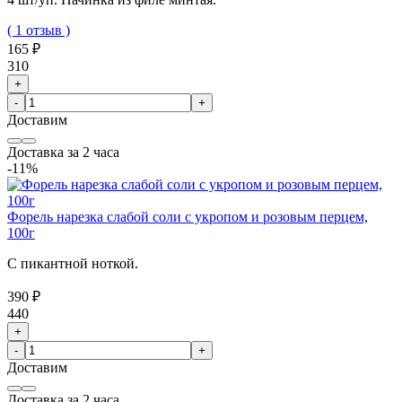
( 1 отзыв )
165 ₽
310
+
-
+
Доставим
Доставка за 2 часа
-11%
Форель нарезка слабой соли с укропом и розовым перцем,
100г
С пикантной ноткой.
390 ₽
440
+
-
+
Доставим
Доставка за 2 часа