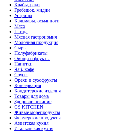
Крабы, раки
Гребешок, мидии
Устрицы
Кальмары, осьминоги
Мясо
Птица
Мясная гастрономия
Молочная продукция
Сыры
Полуфабрикаты
Овощи и фрукты
Напитки
Чай, кофе
Соусы
Орехи и сухофрукты
Консервация
Кондитерские изделия
Товары для дома
Здоровое питание
GS KITCHEN
Живые морепродукты
Фермерские продукты
Азиатская кухня
Итальянская кухня