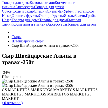
Товары для дома
Бытовая химия
Косметика и
гигиена
Аксессуары
Товары для детей
Соусы
Соль и сахар
Специи
Снеки
Чай
Урбеч, пасты
Кофе
Назад
Овощи / фрукты
Овощи
Фрукты
Ягоды
Зелень
Грибы
Назад
Товары для дома
Товары для дома
Бытовая
химия
Косметика и гигиена
Аксессуары
Товары для детей
Сыры
Швейцарские сыры
Сыр Швейцарские Альпы в травах~250г
Сыр Швейцарские Альпы в
травах~250г
-34%
Швейцария
GS MARKET
GS MARKET
GS MARKET
GS MARKET
GS
MARKET
GS MARKET
GS MARKET
GS MARKET
GS
MARKET
( 0 отзывов )