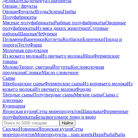
Деликатесы
Дичь
Фуа-гра
Рийеты
Овощи / фрукты
Овощи
Фрукты
Ягоды
Зелень
Грибы
Полуфабрикаты
Мясные полуфабрикаты
Рыбные полуфабрикаты
Овощные
полуфабрикаты
Из мяса диких животных
Суповые
наборы
Шашлык
Чебуреки
Пельмени
Вареники
Котлеты
Колбаски
Блинчики
Пицца и
пироги
Тесто
Фарш
Молочная продукция
Из козьего молока
Из овечьего молока
Яйца
Фермерские
товары
Молоко
Творог, сметана
Йогурты
Кисломолочная
продукция
Сливки
Масло сливочное
Сыры
Швейцарские сыры
Фермерские сыры
Из коровьего молока
Из
козьего молока
Из овечьего молока
Фондю
Твердые сыры
Полутвердые сыры
Мягкие сыры
Сыры c
плесенью
Кулинария
Японская кухня
Сеты морепродуктов
Шашлыки
Фирменные
полуфабрикаты
Безалкогольное пиво и вино
Найти
Скидки
Новинки
Японская кухня
Сеты
морепродуктов
Морепродукты - наш конёк
Икра
Рыба
Рыба