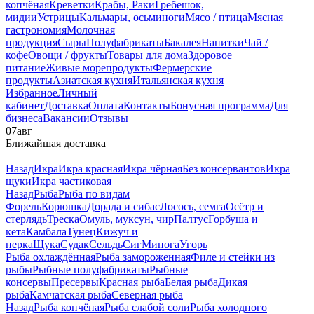
копчёная
Креветки
Крабы, Раки
Гребешок,
мидии
Устрицы
Кальмары, осьминоги
Мясо / птица
Мясная
гастрономия
Молочная
продукция
Сыры
Полуфабрикаты
Бакалея
Напитки
Чай /
кофе
Овощи / фрукты
Товары для дома
Здоровое
питание
Живые морепродукты
Фермерские
продукты
Азиатская кухня
Итальянская кухня
Избранное
Личный
кабинет
Доставка
Оплата
Контакты
Бонусная программа
Для
бизнеса
Вакансии
Отзывы
07
авг
Ближайшая доставка
Назад
Икра
Икра красная
Икра чёрная
Без консервантов
Икра
щуки
Икра частиковая
Назад
Рыба
Рыба по видам
Форель
Корюшка
Дорада и сибас
Лосось, семга
Осётр и
стерлядь
Треска
Омуль, муксун, чир
Палтус
Горбуша и
кета
Камбала
Тунец
Кижуч и
нерка
Щука
Судак
Сельдь
Сиг
Минога
Угорь
Рыба охлаждённая
Рыба замороженная
Филе и стейки из
рыбы
Рыбные полуфабрикаты
Рыбные
консервы
Пресервы
Красная рыба
Белая рыба
Дикая
рыба
Камчатская рыба
Северная рыба
Назад
Рыба копчёная
Рыба слабой соли
Рыба холодного