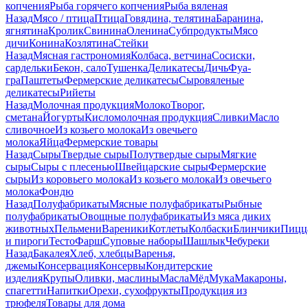
копчения
Рыба горячего копчения
Рыба вяленая
Назад
Мясо / птица
Птица
Говядина, телятина
Баранина,
ягнятина
Кролик
Свинина
Оленина
Субпродукты
Мясо
дичи
Конина
Козлятина
Стейки
Назад
Мясная гастрономия
Колбаса, ветчина
Сосиски,
сардельки
Бекон, сало
Тушенка
Деликатесы
Дичь
Фуа-
гра
Паштеты
Фермерские деликатесы
Сыровяленые
деликатесы
Рийеты
Назад
Молочная продукция
Молоко
Творог,
сметана
Йогурты
Кисломолочная продукция
Сливки
Масло
сливочное
Из козьего молока
Из овечьего
молока
Яйца
Фермерские товары
Назад
Сыры
Твердые сыры
Полутвердые сыры
Мягкие
сыры
Сыры c плесенью
Швейцарские сыры
Фермерские
сыры
Из коровьего молока
Из козьего молока
Из овечьего
молока
Фондю
Назад
Полуфабрикаты
Мясные полуфабрикаты
Рыбные
полуфабрикаты
Овощные полуфабрикаты
Из мяса диких
животных
Пельмени
Вареники
Котлеты
Колбаски
Блинчики
Пицц
и пироги
Тесто
Фарш
Суповые наборы
Шашлык
Чебуреки
Назад
Бакалея
Хлеб, хлебцы
Варенья,
джемы
Консервация
Консервы
Кондитерские
изделия
Крупы
Оливки, маслины
Масла
Мёд
Мука
Макароны,
спагетти
Напитки
Орехи, сухофрукты
Продукция из
трюфеля
Товары для дома