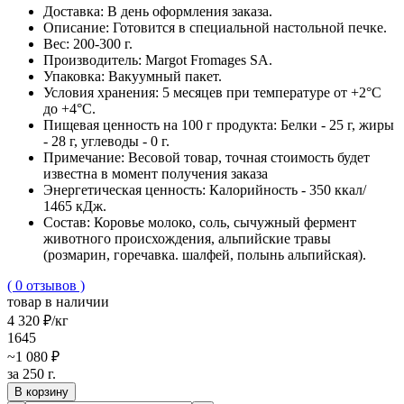
Доставка:
В день оформления заказа.
Описание:
Готовится в специальной настольной печке.
Вес:
200-300 г.
Производитель:
Margot Fromages SA.
Упаковка:
Вакуумный пакет.
Условия хранения:
5 месяцев при температуре от +2°C
до +4°C.
Пищевая ценность на 100 г продукта:
Белки - 25 г, жиры
- 28 г, углеводы - 0 г.
Примечание:
Весовой товар, точная стоимость будет
известна в момент получения заказа
Энергетическая ценность:
Калорийность - 350 ккал/
1465 кДж.
Cостав:
Коровье молоко, соль, сычужный фермент
животного происхождения, альпийские травы
(розмарин, горечавка. шалфей, полынь альпийская).
( 0 отзывов )
товар в наличии
4 320 ₽
/кг
1645
~1 080 ₽
за 250 г.
В корзину