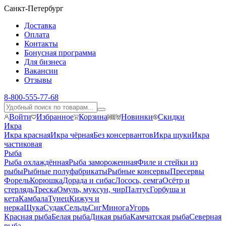
Санкт-Петербург
Доставка
Оплата
Контакты
Бонусная программа
Для бизнеса
Вакансии
Отзывы
8-800-555-77-68
Войти
Избранное
Корзина
Новинки
Скидки
Икра
Икра красная
Икра чёрная
Без консервантов
Икра щуки
Икра
частиковая
Рыба
Рыба охлаждённая
Рыба замороженная
Филе и стейки из
рыбы
Рыбные полуфабрикаты
Рыбные консервы
Пресервы
Форель
Корюшка
Дорада и сибас
Лосось, семга
Осётр и
стерлядь
Треска
Омуль, муксун, чир
Палтус
Горбуша и
кета
Камбала
Тунец
Кижуч и
нерка
Щука
Судак
Сельдь
Сиг
Минога
Угорь
Красная рыба
Белая рыба
Дикая рыба
Камчатская рыба
Северная
рыба