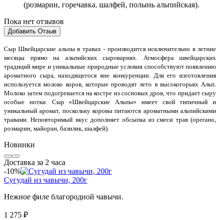
(розмарин, горечавка. шалфей, полынь альпийская).
Пока нет отзывов
Добавить Отзыв
Сыр Швейцарские альпы в травах - производится исключительно в летние
месяцы прямо на альпийских сыроварнях. Атмосфера швейцарских
традиций мире и уникальные природные условия способствуют появлению
ароматного сыра, находящегося вне конкуренции. Для его изготовления
используется молоко коров, которые проводят лето в высокогорьях Альп.
Молоко затем подогревается на костре из сосновых дров, что придает сыру
особые нотки. Сыр «Швейцарские Альпы» имеет свой типичный и
уникальный аромат, поскольку коровы питаются ароматными альпийскими
травами. Неповторимый вкус дополняет обсыпка из смеси трав (орегано,
розмарин, майоран, базилик, шалфей).
Новинки
Доставка за 2 часа
-10%
Сугудай из чавычи, 200г
Нежное филе благородной чавычи.
1 275 ₽