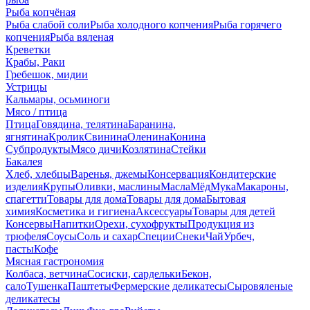
Рыба копчёная
Рыба слабой соли
Рыба холодного копчения
Рыба горячего
копчения
Рыба вяленая
Креветки
Крабы, Раки
Гребешок, мидии
Устрицы
Кальмары, осьминоги
Мясо / птица
Птица
Говядина, телятина
Баранина,
ягнятина
Кролик
Свинина
Оленина
Конина
Субпродукты
Мясо дичи
Козлятина
Стейки
Бакалея
Хлеб, хлебцы
Варенья, джемы
Консервация
Кондитерские
изделия
Крупы
Оливки, маслины
Масла
Мёд
Мука
Макароны,
спагетти
Товары для дома
Товары для дома
Бытовая
химия
Косметика и гигиена
Аксессуары
Товары для детей
Консервы
Напитки
Орехи, сухофрукты
Продукция из
трюфеля
Соусы
Соль и сахар
Специи
Снеки
Чай
Урбеч,
пасты
Кофе
Мясная гастрономия
Колбаса, ветчина
Сосиски, сардельки
Бекон,
сало
Тушенка
Паштеты
Фермерские деликатесы
Сыровяленые
деликатесы