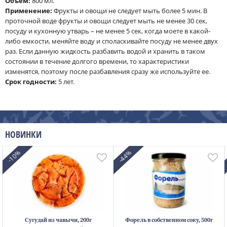
Объём:
800 мл.
Применение:
Фрукты и овощи не следует мыть более 5 мин. В
проточной воде фрукты и овощи следует мыть не менее 30 сек,
посуду и кухонную утварь – не менее 5 сек, когда моете в какой-
либо емкости, меняйте воду и споласкивайте посуду не менее двух
раз. Если данную жидкость разбавить водой и хранить в таком
состоянии в течение долгого времени, то характеристики
изменятся, поэтому после разбавления сразу же используйте ее.
Срок годности:
5 лет.
НОВИНКИ
-10%
-44%
Сугудай из чавычи, 200г
Форель в собственном соку, 500г