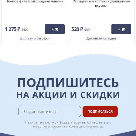
Нежное филе благородной чавычи.
Обладает мягкостью и деликатным
вкусом.
1 275 ₽
520 ₽
+
+
1420
930
Доставим
сегодня
Доставим
сегодня
ПОДПИШИТЕСЬ
НА АКЦИИ И СКИДКИ
ПОДПИСАТЬСЯ
Нажимая на кнопку «Подписаться», вы соглашаетесь с
офертой
и
политикой конфидициальности
.